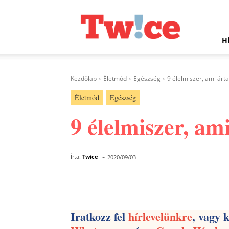
Twice.hu
H
Kezdőlap
Életmód
Egészség
9 élelmiszer, ami árt
Életmód
Egészség
9 élelmiszer, am
-
Írta:
Twice
2020/09/03
Facebook
Megosztás
Iratkozz fel
hírlevelünkre
, vagy 