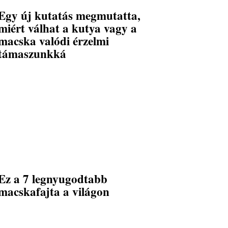
Egy új kutatás megmutatta,
miért válhat a kutya vagy a
macska valódi érzelmi
támaszunkká
Ez a 7 legnyugodtabb
macskafajta a világon