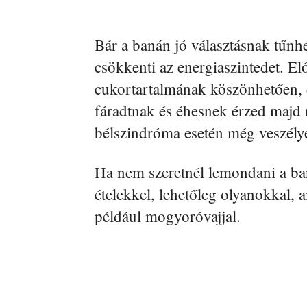
Bár a banán jó választásnak tűnh
csökkenti az energiaszintedet. El
cukortartalmának köszönhetően, d
fáradtnak és éhesnek érzed majd 
bélszindróma esetén még veszély
Ha nem szeretnél lemondani a ba
ételekkel, lehetőleg olyanokkal, 
például mogyoróvajjal.