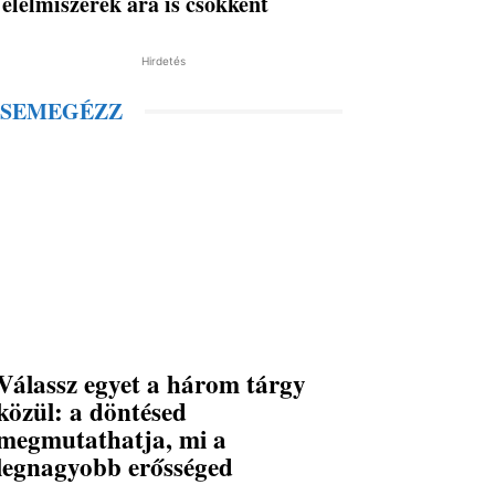
élelmiszerek ára is csökkent
Hirdetés
SEMEGÉZZ
Válassz egyet a három tárgy
közül: a döntésed
megmutathatja, mi a
legnagyobb erősséged