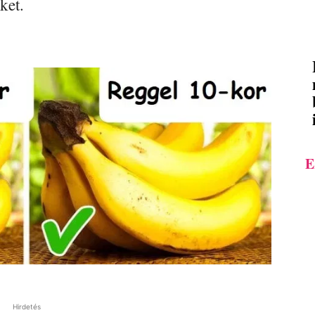
ket.
E
Hirdetés