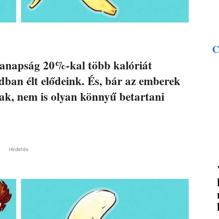
C
anapság 20%-kal több kalóriát
dban élt elődeink. És, bár az emberek
ak, nem is olyan könnyű betartani
Hirdetés