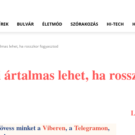
ÍREK
BULVÁR
ÉLETMÓD
SZÓRAKOZÁS
HI-TECH
almas lehet, ha rosszkor fogyasztod
i ártalmas lehet, ha ros
Pinterest
WhatsApp
Email
kövess minket a
Viberen
, a
Telegramon
,