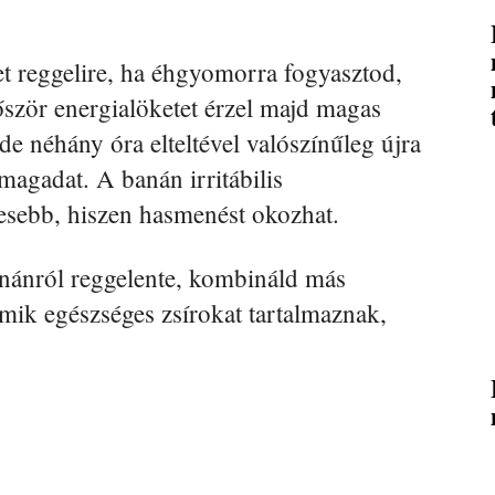
et reggelire, ha éhgyomorra fogyasztod,
őször energialöketet érzel majd magas
e néhány óra elteltével valószínűleg újra
magadat. A banán irritábilis
esebb, hiszen hasmenést okozhat.
nánról reggelente, kombináld más
amik egészséges zsírokat tartalmaznak,