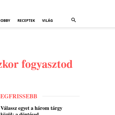
HOBBY
RECEPTEK
VILÁG
szkor fogyasztod
LEGFRISSEBB
Válassz egyet a három tárgy
közül: a döntésed