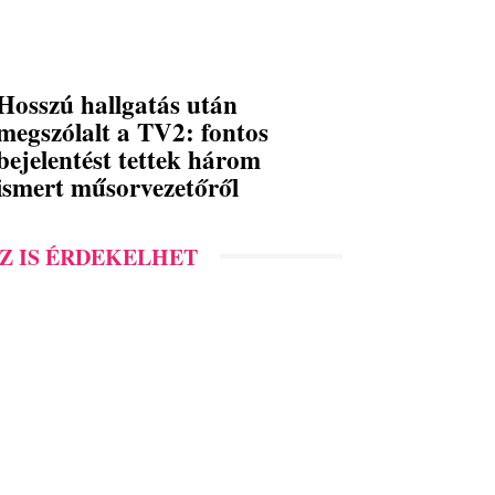
Hosszú hallgatás után
megszólalt a TV2: fontos
bejelentést tettek három
ismert műsorvezetőről
Z IS ÉRDEKELHET