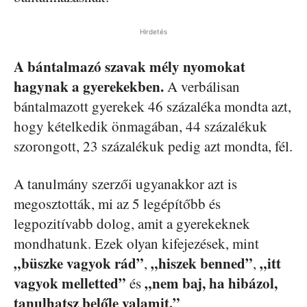
Hirdetés
A bántalmazó szavak mély nyomokat
hagynak a gyerekekben.
A verbálisan
bántalmazott gyerekek 46 százaléka mondta azt,
hogy kételkedik önmagában, 44 százalékuk
szorongott, 23 százalékuk pedig azt mondta, fél.
A tanulmány szerzői ugyanakkor azt is
megosztották, mi az 5 legépítőbb és
legpozitívabb dolog, amit a gyerekeknek
mondhatunk. Ezek olyan kifejezések, mint
„büszke vagyok rád”
„hiszek benned”
„itt
,
,
vagyok melletted”
„nem baj, ha hibázol,
és
tanulhatsz belőle valamit.”