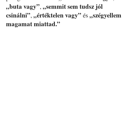
„buta vagy”
„semmit sem tudsz jól
,
csinálni”
„értéktelen vagy”
„szégyellem
,
és
magamat miattad.”