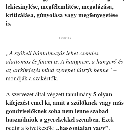
lekicsinylése, megfélemlítése, megalázása,
kritizálása, gúnyolása vagy megfenyegetése
is.
Hirdetés
„A szóbeli bántalmazás lehet csendes,
alattomos és finom is. A hangnem, a hangerő és
az arckifejezés mind szerepet játszik benne”
–
mondják a szakértők.
5 olyan
A szervezet által végzett tanulmány
kifejezést emel ki, amit a szülőknek vagy más
gondviselőknek soha nem lenne szabad
használniuk a gyerekekkel szemben
. Ezek
„haszontalan vagy”
pedig a következők:
,