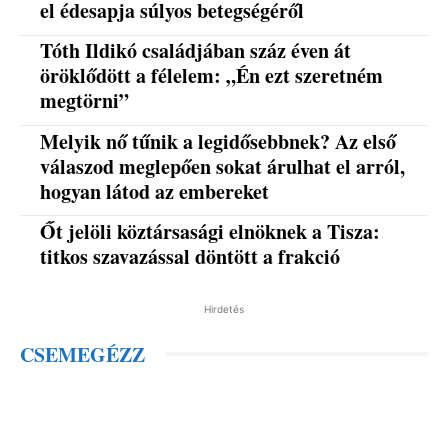
el édesapja súlyos betegségéről
Tóth Ildikó családjában száz éven át
öröklődött a félelem: „Én ezt szeretném
megtörni”
Melyik nő tűnik a legidősebbnek? Az első
válaszod meglepően sokat árulhat el arról,
hogyan látod az embereket
Őt jelöli köztársasági elnöknek a Tisza:
titkos szavazással döntött a frakció
Hirdetés
CSEMEGÉZZ