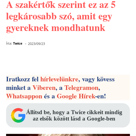
A szakértők szerint ez az 5
legkárosabb szó, amit egy
gyereknek mondhatunk
-
Írta:
Twice
2023/09/23
Facebook
Pinterest
WhatsApp
Iratkozz fel
hírlevelünkre
, vagy kövess
minket a
Viberen
, a
Telegramon
,
Whatsappon
és a
Google Hírek
-en!
Állítsd be, hogy a Twice cikkeit mindig
az elsők között lásd a Google-ben