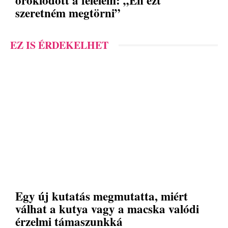
öröklődött a félelem: „Én ezt
szeretném megtörni”
EZ IS ÉRDEKELHET
Egy új kutatás megmutatta, miért
válhat a kutya vagy a macska valódi
érzelmi támaszunkká