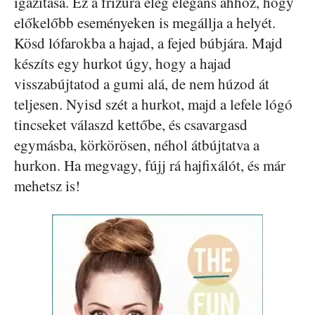
igazítása. Ez a frizura elég elegáns ahhoz, hogy
előkelőbb eseményeken is megállja a helyét.
Kösd lófarokba a hajad, a fejed búbjára. Majd
készíts egy hurkot úgy, hogy a hajad
visszabújtatod a gumi alá, de nem húzod át
teljesen. Nyisd szét a hurkot, majd a lefele lógó
tincseket válaszd kettőbe, és csavargasd
egymásba, körkörösen, néhol átbújtatva a
hurkon. Ha megvagy, fújj rá hajfixálót, és már
mehetsz is!