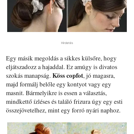
Hirdetés
Egy másik megoldás a sikkes külsőre, hogy
eljátszadozz a hajaddal. Ez amúgy is divatos
Köss copfot
szokás manapság.
, jó magasra,
majd formálj belőle egy kontyot vagy egy
masnit. Bármelyikre is essen a választás,
mindkettő ízléses és találó frizura úgy egy esti
összejövetelhez, mint egy forró nyári naphoz.