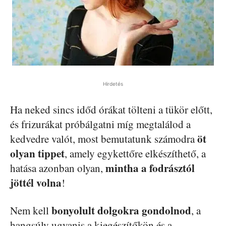
Hirdetés
Ha neked sincs időd órákat tölteni a tükör előtt,
és frizurákat próbálgatni míg megtalálod a
öt
kedvedre valót, most bemutatunk számodra
olyan tippet
, amely egykettőre elkészíthető, a
mintha a fodrásztól
hatása azonban olyan,
jöttél volna
!
bonyolult dolgokra gondolnod
Nem kell
, a
hangsúly ugyanis a kiegészítőkön és a