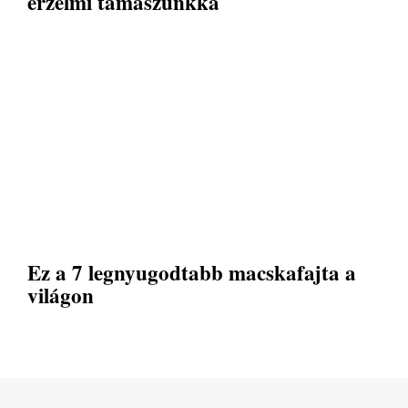
érzelmi támaszunkká
Ez a 7 legnyugodtabb macskafajta a
világon