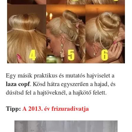
Egy másik praktikus és mutatós hajviselet a
laza copf
. Kösd hátra egyszerűen a hajad, és
dúsítsd fel a hajtöveknél, a hajkötő felett.
Tipp:
A 2013. év frizuradivatja