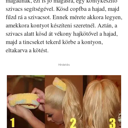
magadnak, ezt is jó magasra, egy kontykészítő
szivacs segítségével. Kösd copfba a hajad, majd
fűzd rá a szivacsot. Ennek mérete akkora legyen,
amekkora kontyot készíteni szeretnél. Aztán, a
szivacs alatt kösd át vékony hajkötővel a hajad,
majd a tincseket tekerd körbe a kontyon,
eltakarva a kötést.
Hirdetés