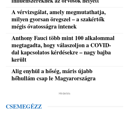
influenszereknek az orvosok helyett
A vérvizsgálat, amely megmutathatja,
milyen gyorsan öregszel – a szakértők
mégis óvatosságra intenek
Anthony Fauci több mint 100 alkalommal
megtagadta, hogy válaszoljon a COVID-
dal kapcsolatos kérdésekre – nagy bajba
került
Alig enyhül a hőség, máris újabb
hőhullám csap le Magyarországra
Hirdetés
CSEMEGÉZZ