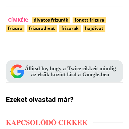
CÍMKÉK:
divatos frizurák
fonott frizura
frizura
frizuradivat
frizurák
hajdivat
Facebook
Pinterest
WhatsApp
Állítsd be, hogy a Twice cikkeit mindig
az elsők között lásd a Google-ben
Ezeket olvastad már?
KAPCSOLÓDÓ CIKKEK