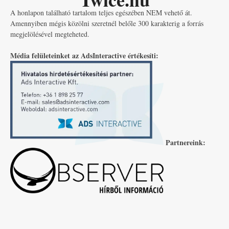
A honlapon található tartalom teljes egészében NEM vehető át.
Amennyiben mégis közölni szeretnél belőle 300 karakterig a forrás
megjelölésével megteheted.
Média felületeinket az AdsInteractive értékesíti:
Partnereink: