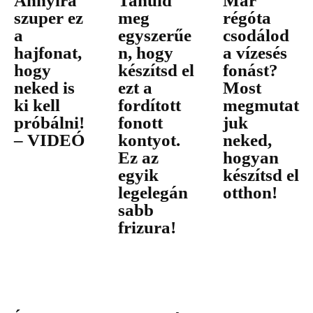
Annyira
Tanuld
Már
szuper ez
meg
régóta
a
egyszerűe
csodálod
hajfonat,
n, hogy
a vízesés
hogy
készítsd el
fonást?
neked is
ezt a
Most
ki kell
fordított
megmutat
próbálni!
fonott
juk
– VIDEÓ
kontyot.
neked,
Ez az
hogyan
egyik
készítsd el
legelegán
otthon!
sabb
frizura!