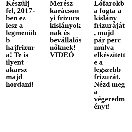
Készülj
Merész
Lófarokb
fel, 2017-
karácson
a fogta a
ben ez
yi frizura
kislány
lesz a
kislányok
frizuráját
legmenőb
nak és
, majd
b
bevállalós
pár perc
hajfrizur
nőknek! –
múlva
a! Te is
VIDEÓ
elkészített
ilyent
e a
akarsz
legszebb
majd
frizurát.
hordani!
Nézd meg
a
végeredm
ényt!