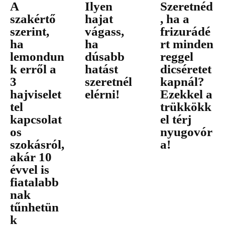
A
Ilyen
Szeretnéd
szakértő
hajat
, ha a
szerint,
vágass,
frizurádé
ha
ha
rt minden
lemondun
dúsabb
reggel
k erről a
hatást
dicséretet
3
szeretnél
kapnál?
hajviselet
elérni!
Ezekkel a
tel
trükkökk
kapcsolat
el térj
os
nyugovór
szokásról,
a!
akár 10
évvel is
fiatalabb
nak
tűnhetün
k