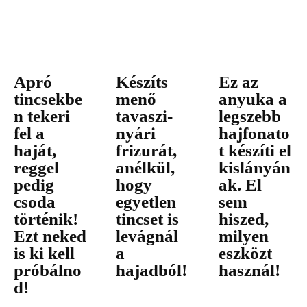
Apró
Készíts
Ez az
tincsekbe
menő
anyuka a
n tekeri
tavaszi-
legszebb
fel a
nyári
hajfonato
haját,
frizurát,
t készíti el
reggel
anélkül,
kislányán
pedig
hogy
ak. El
csoda
egyetlen
sem
történik!
tincset is
hiszed,
Ezt neked
levágnál
milyen
is ki kell
a
eszközt
próbálno
hajadból!
használ!
d!