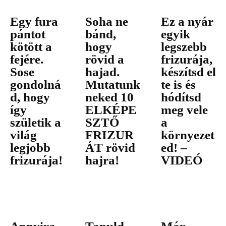
Egy fura
Soha ne
Ez a nyár
pántot
bánd,
egyik
kötött a
hogy
legszebb
fejére.
rövid a
frizurája,
Sose
hajad.
készítsd el
gondolná
Mutatunk
te is és
d, hogy
neked 10
hódítsd
így
ELKÉPE
meg vele
születik a
SZTŐ
a
világ
FRIZUR
környezet
legjobb
ÁT rövid
ed! –
frizurája!
hajra!
VIDEÓ