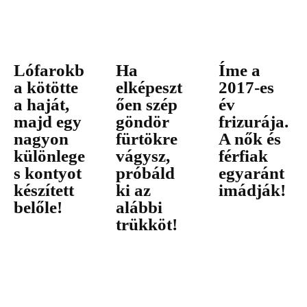
Lófarokb
Ha
Íme a
a kötötte
elképeszt
2017-es
a haját,
ően szép
év
majd egy
göndör
frizurája.
nagyon
fürtökre
A nők és
különlege
vágysz,
férfiak
s kontyot
próbáld
egyaránt
készített
ki az
imádják!
belőle!
alábbi
trükköt!