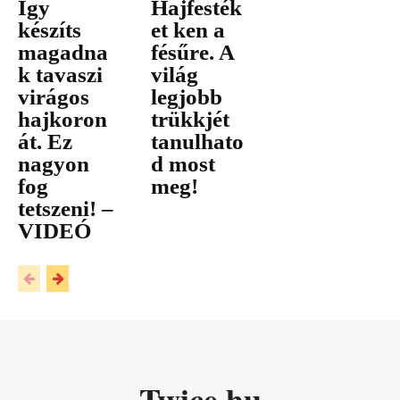
Így
Hajfesték
készíts
et ken a
magadna
fésűre. A
k tavaszi
világ
virágos
legjobb
hajkoron
trükkjét
át. Ez
tanulhato
nagyon
d most
fog
meg!
tetszeni! –
VIDEÓ
Twice.hu