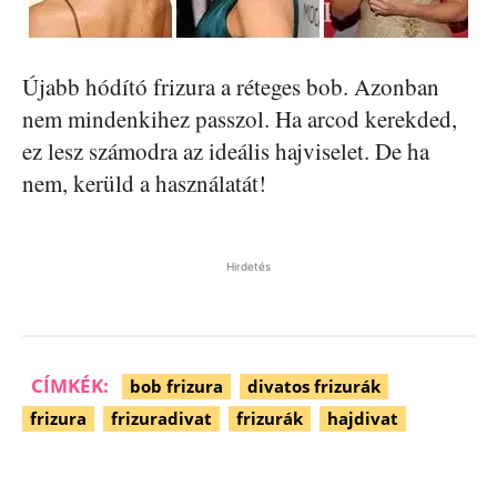
Újabb hódító frizura a réteges bob. Azonban
nem mindenkihez passzol. Ha arcod kerekded,
ez lesz számodra az ideális hajviselet. De ha
nem, kerüld a használatát!
Hirdetés
CÍMKÉK:
bob frizura
divatos frizurák
frizura
frizuradivat
frizurák
hajdivat
Facebook
Pinterest
WhatsApp