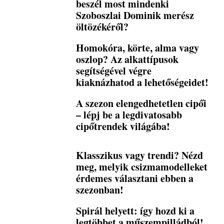
beszél most mindenki
Szoboszlai Dominik merész
öltözékéről?
Homokóra, körte, alma vagy
oszlop? Az alkattípusok
segítségével végre
kiaknázhatod a lehetőségeidet!
A szezon elengedhetetlen cipői
– lépj be a legdivatosabb
cipőtrendek világába!
Klasszikus vagy trendi? Nézd
meg, melyik csizmamodelleket
érdemes választani ebben a
szezonban!
Spirál helyett: így hozd ki a
legtöbbet a műszempilládból!