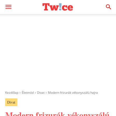
Kezdőlap
Életmód
Divat
Modern frizurák vékonyszálú hajra
Divat
Modern frizurák vékonyszálú