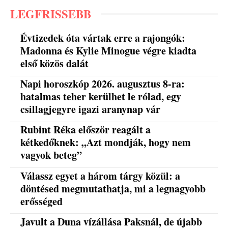
LEGFRISSEBB
Évtizedek óta vártak erre a rajongók:
Madonna és Kylie Minogue végre kiadta
első közös dalát
Napi horoszkóp 2026. augusztus 8-ra:
hatalmas teher kerülhet le rólad, egy
csillagjegyre igazi aranynap vár
Rubint Réka először reagált a
kétkedőknek: „Azt mondják, hogy nem
vagyok beteg”
Válassz egyet a három tárgy közül: a
döntésed megmutathatja, mi a legnagyobb
erősséged
Javult a Duna vízállása Paksnál, de újabb