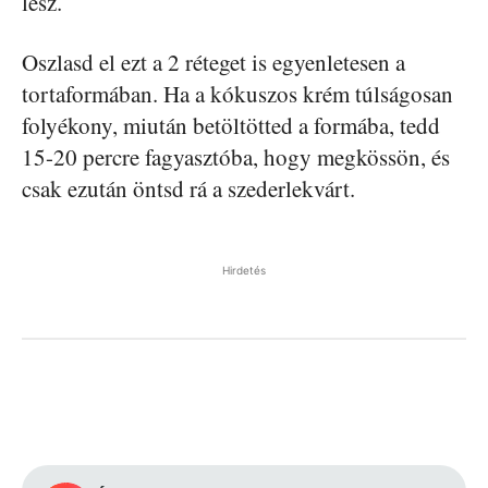
lesz.
Oszlasd el ezt a 2 réteget is egyenletesen a
tortaformában. Ha a kókuszos krém túlságosan
folyékony, miután betöltötted a formába, tedd
15-20 percre fagyasztóba, hogy megkössön, és
csak ezután öntsd rá a szederlekvárt.
Hirdetés
Facebook
Pinterest
WhatsApp