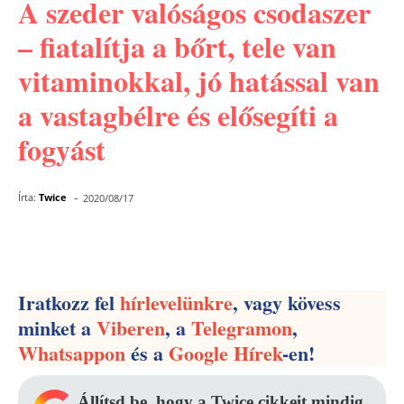
A szeder valóságos csodaszer
– fiatalítja a bőrt, tele van
vitaminokkal, jó hatással van
a vastagbélre és elősegíti a
fogyást
-
Írta:
Twice
2020/08/17
Facebook
Pinterest
WhatsApp
Iratkozz fel
hírlevelünkre
, vagy kövess
minket a
Viberen
, a
Telegramon
,
Whatsappon
és a
Google Hírek
-en!
Állítsd be, hogy a Twice cikkeit mindig