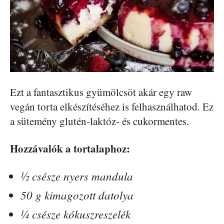
Ezt a fantasztikus gyümölcsöt akár egy raw
vegán torta elkészítéséhez is felhasználhatod. Ez
a sütemény glutén-laktóz- és cukormentes.
Hozzávalók a tortalaphoz:
½ csésze nyers mandula
50 g kimagozott datolya
¼ csésze kókuszreszelék