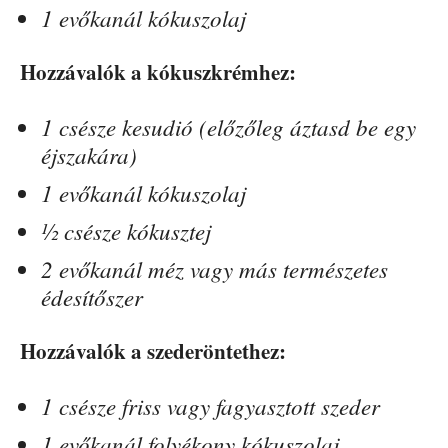
1 evőkanál kókuszolaj
Hozzávalók a kókuszkrémhez:
1 csésze kesudió (előzőleg áztasd be egy
éjszakára)
1 evőkanál kókuszolaj
½ csésze kókusztej
2 evőkanál méz vagy más természetes
édesítőszer
Hozzávalók a szederöntethez:
1 csésze friss vagy fagyasztott szeder
1 evőkanál folyékony kókuszolaj