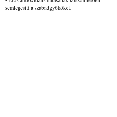
• Erős antioxidáns hatásának köszönhetően
semlegesíti a szabadgyököket.