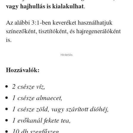
vagy hajhullás is kialakulhat
.
Az alábbi 3:1-ben keveréket használhatjuk
színezőként, tisztítóként, és hajregenerálóként
is.
Hirdetés
Hozzávalók:
2 csésze víz,
1 csésze almaecet,
1 csésze zöld, vagy szárított dióhéj,
1 evőkanál fekete tea,
10 db szegfűszeg,