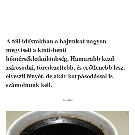
A téli időszakban a hajunkat nagyon
megviseli a kinti-benti
hőmérsékletkülönbség. Hamarabb kezd
zsírosodni, töredezettebb, és erőtlenebb lesz,
elveszti fényét, de akár korpásodással is
számolnunk kell.
Hirdetés