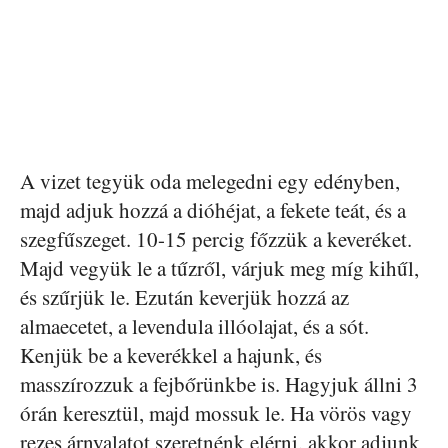
A vizet tegyük oda melegedni egy edényben,
majd adjuk hozzá a dióhéjat, a fekete teát, és a
szegfűszeget. 10-15 percig főzzük a keveréket.
Majd vegyük le a tűzről, várjuk meg míg kihűl,
és szűrjük le. Ezután keverjük hozzá az
almaecetet, a levendula illóolajat, és a sót.
Kenjük be a keverékkel a hajunk, és
masszírozzuk a fejbőrünkbe is. Hagyjuk állni 3
órán keresztül, majd mossuk le. Ha vörös vagy
rezes árnyalatot szeretnénk elérni, akkor adjunk