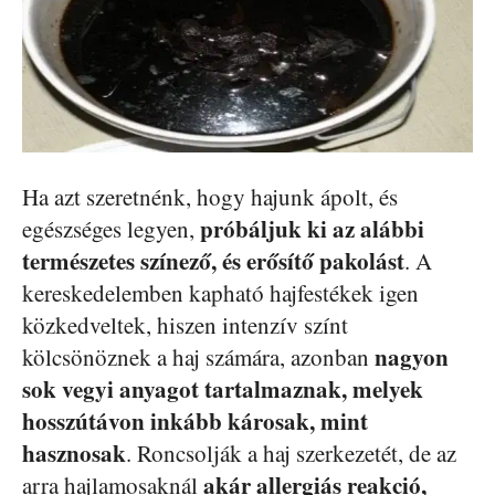
Ha azt szeretnénk, hogy hajunk ápolt, és
próbáljuk ki az alábbi
egészséges legyen,
természetes színező, és erősítő pakolást
. A
kereskedelemben kapható hajfestékek igen
közkedveltek, hiszen intenzív színt
nagyon
kölcsönöznek a haj számára, azonban
sok vegyi anyagot tartalmaznak, melyek
hosszútávon inkább károsak, mint
hasznosak
. Roncsolják a haj szerkezetét, de az
akár allergiás reakció,
arra hajlamosaknál