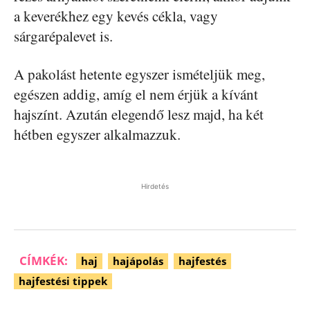
a keverékhez egy kevés cékla, vagy
sárgarépalevet is.
A pakolást hetente egyszer ismételjük meg,
egészen addig, amíg el nem érjük a kívánt
hajszínt. Azután elegendő lesz majd, ha két
hétben egyszer alkalmazzuk.
Hirdetés
CÍMKÉK:
haj
hajápolás
hajfestés
hajfestési tippek