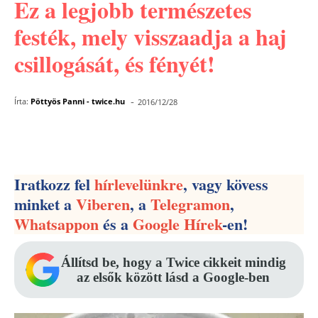
Ez a legjobb természetes
festék, mely visszaadja a haj
csillogását, és fényét!
-
Írta:
Pöttyös Panni - twice.hu
2016/12/28
Facebook
Pinterest
WhatsApp
Iratkozz fel
hírlevelünkre
, vagy kövess
minket a
Viberen
, a
Telegramon
,
Whatsappon
és a
Google Hírek
-en!
Állítsd be, hogy a Twice cikkeit mindig
az elsők között lásd a Google-ben