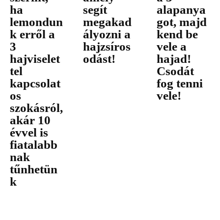
ha
segít
alapanya
lemondun
megakad
got, majd
k erről a
ályozni a
kend be
3
hajzsíros
vele a
hajviselet
odást!
hajad!
tel
Csodát
kapcsolat
fog tenni
os
vele!
szokásról,
akár 10
évvel is
fiatalabb
nak
tűnhetün
k