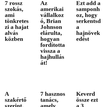
7 rossz
Az
Ezt add a
szokás,
amerikai
samponh
ami
vállalkoz
oz, hogy
tönkretes
ó, Brian
serkentsd
zi a hajat
Johnson
a
alvás
elárulta,
hajnövek
közben
hogyan
edést
fordította
vissza a
hajhullás
át!
A
7 hasznos
Keverd
szakértő
tanács,
össze ezt
szerint,
amely
a 3