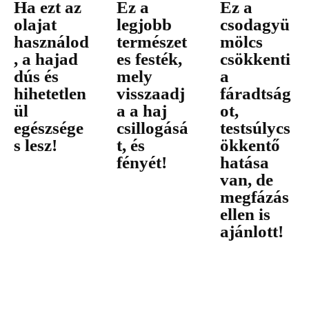
Ha ezt az
Ez a
Ez a
olajat
legjobb
csodagyü
használod
természet
mölcs
, a hajad
es festék,
csökkenti
dús és
mely
a
hihetetlen
visszaadj
fáradtság
ül
a a haj
ot,
egészsége
csillogásá
testsúlycs
s lesz!
t, és
ökkentő
fényét!
hatása
van, de
megfázás
ellen is
ajánlott!