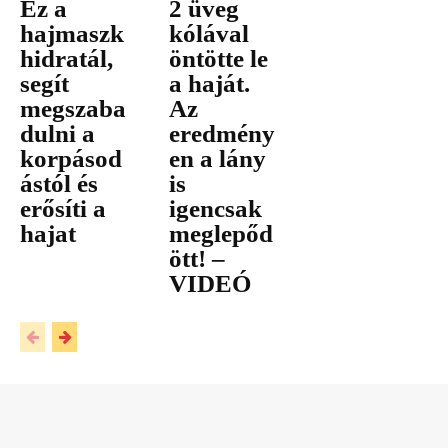
Ez a
2 üveg
hajmaszk
kólával
hidratál,
öntötte le
segít
a haját.
megszaba
Az
dulni a
eredmény
korpásod
en a lány
ástól és
is
erősíti a
igencsak
hajat
meglepőd
ött! –
VIDEÓ