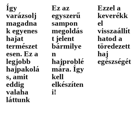
Így
Ez az
Ezzel a
varázsolj
egyszerű
keverékk
magadna
sampon
el
k egyenes
megoldás
visszaállít
hajat
t jelent
hatod a
természet
bármilye
töredezett
esen. Ez a
n
haj
legjobb
hajproblé
egészségét
hajpakolá
mára. Így
s, amit
kell
eddig
elkészíten
valaha
i!
láttunk