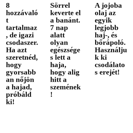
8
Sörrel
A jojoba
hozzávaló
keverte el
olaj az
t
a banánt.
egyik
tartalmaz
7 nap
legjobb
, de igazi
alatt
haj-, és
csodaszer.
olyan
bőrápoló.
Ha azt
egészsége
Használju
szeretnéd,
s lett a
k ki
hogy
haja,
csodálato
gyorsabb
hogy alig
s erejét!
an nőjön
hitt a
a hajad,
szemének
próbáld
!
ki!