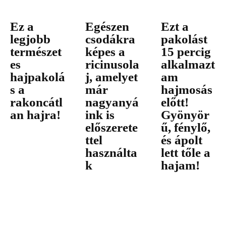
Ez a
Egészen
Ezt a
legjobb
csodákra
pakolást
természet
képes a
15 percig
es
ricinusola
alkalmazt
hajpakolá
j, amelyet
am
s a
már
hajmosás
rakoncátl
nagyanyá
előtt!
an hajra!
ink is
Gyönyör
előszerete
ű, fénylő,
ttel
és ápolt
használta
lett tőle a
k
hajam!