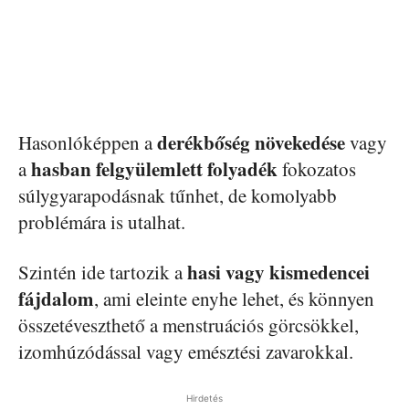
derékbőség növekedése
Hasonlóképpen a
vagy
hasban felgyülemlett folyadék
a
fokozatos
súlygyarapodásnak tűnhet, de komolyabb
problémára is utalhat.
hasi vagy kismedencei
Szintén ide tartozik a
fájdalom
, ami eleinte enyhe lehet, és könnyen
összetéveszthető a menstruációs görcsökkel,
izomhúzódással vagy emésztési zavarokkal.
Hirdetés