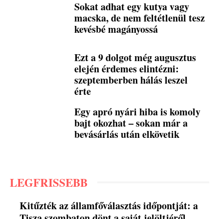
Sokat adhat egy kutya vagy
macska, de nem feltétlenül tesz
kevésbé magányossá
Ezt a 9 dolgot még augusztus
elején érdemes elintézni:
szeptemberben hálás leszel
érte
Egy apró nyári hiba is komoly
bajt okozhat – sokan már a
bevásárlás után elkövetik
LEGFRISSEBB
Kitűzték az államfőválasztás időpontját: a
Tisza szombaton dönt a saját jelöltjéről