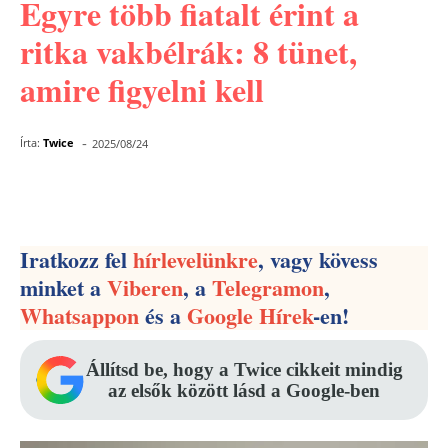
Egyre több fiatalt érint a
ritka vakbélrák: 8 tünet,
amire figyelni kell
-
Írta:
Twice
2025/08/24
Facebook
Pinterest
WhatsApp
Iratkozz fel
hírlevelünkre
, vagy kövess
minket a
Viberen
, a
Telegramon
,
Whatsappon
és a
Google Hírek
-en!
Állítsd be, hogy a Twice cikkeit mindig
az elsők között lásd a Google-ben