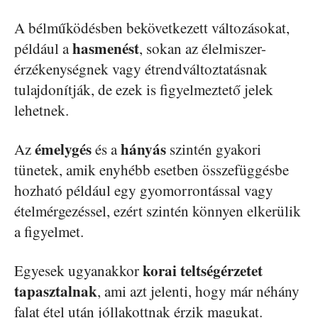
A bélműködésben bekövetkezett változásokat,
hasmenést
például a
, sokan az élelmiszer-
érzékenységnek vagy étrendváltoztatásnak
tulajdonítják, de ezek is figyelmeztető jelek
lehetnek.
émelygés
hányás
Az
és a
szintén gyakori
tünetek, amik enyhébb esetben összefüggésbe
hozható például egy gyomorrontással vagy
ételmérgezéssel, ezért szintén könnyen elkerülik
a figyelmet.
korai teltségérzetet
Egyesek ugyanakkor
tapasztalnak
, ami azt jelenti, hogy már néhány
falat étel után jóllakottnak érzik magukat.