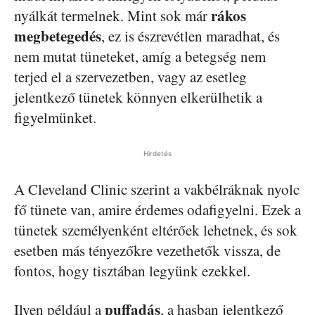
rákos
nyálkát termelnek. Mint sok már
megbetegedés
, ez is észrevétlen maradhat, és
nem mutat tüneteket, amíg a betegség nem
terjed el a szervezetben, vagy az esetleg
jelentkező tünetek könnyen elkerülhetik a
figyelmünket.
Hirdetés
A Cleveland Clinic szerint a vakbélráknak nyolc
fő tünete van, amire érdemes odafigyelni. Ezek a
tünetek személyenként eltérőek lehetnek, és sok
esetben más tényezőkre vezethetők vissza, de
fontos, hogy tisztában legyünk ezekkel.
puffadás
Ilyen például a
, a hasban jelentkező