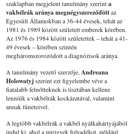
a
szaklapban megjelent tanulmány szerint
vakbélrák aránya megnégyszereződött
az
Egyesült Államokban a 36-44 évesek, tehát az
1981 és 1989 között született emberek körében.
Az 1976 és 1984 között születettek – tehát a 41-
49 évesek – körében szintén
megháromszorozódott a diagnózisok aránya.
Andreana
A tanulmány vezető szerzője,
Holowatyj
szerint ezt figyelembe véve a
fiatalabb felnőtteknek is tisztában kellene
lenniük a vakbélrák kockázatával, valamint
annak tüneteivel.
A legtöbb vakbélrák a vakbél nyálkahártyájából
indul ki, ahol a mirigyek folyadékot, például