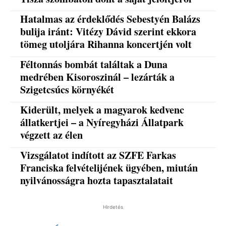
Hatalmas az érdeklődés Sebestyén Balázs
bulija iránt: Vitézy Dávid szerint ekkora
tömeg utoljára Rihanna koncertjén volt
Féltonnás bombát találtak a Duna
medrében Kisoroszinál – lezárták a
Szigetcsúcs környékét
Kiderült, melyek a magyarok kedvenc
állatkertjei – a Nyíregyházi Állatpark
végzett az élen
Vizsgálatot indított az SZFE Farkas
Franciska felvételijének ügyében, miután
nyilvánosságra hozta tapasztalatait
Hirdetés