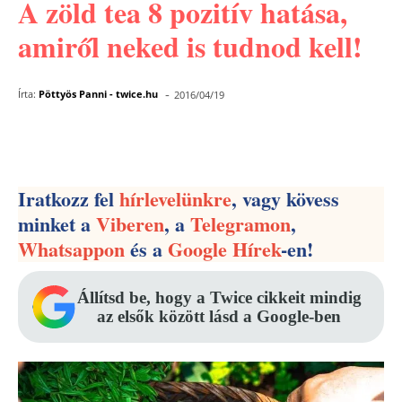
A zöld tea 8 pozitív hatása,
amiről neked is tudnod kell!
-
Írta:
Pöttyös Panni - twice.hu
2016/04/19
Facebook
Pinterest
WhatsApp
Iratkozz fel
hírlevelünkre
, vagy kövess
minket a
Viberen
, a
Telegramon
,
Whatsappon
és a
Google Hírek
-en!
Állítsd be, hogy a Twice cikkeit mindig
az elsők között lásd a Google-ben