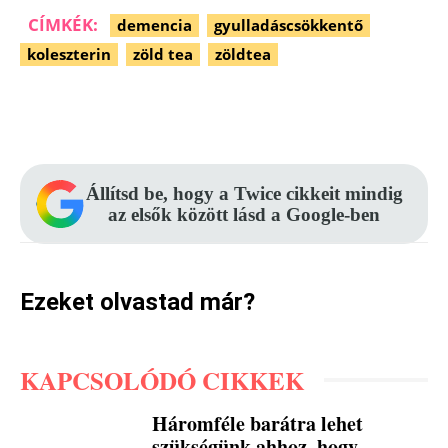
CÍMKÉK:
demencia
gyulladáscsökkentő
koleszterin
zöld tea
zöldtea
Facebook
Pinterest
WhatsApp
Állítsd be, hogy a Twice cikkeit mindig
az elsők között lásd a Google-ben
Ezeket olvastad már?
KAPCSOLÓDÓ CIKKEK
Háromféle barátra lehet
szükségünk ahhoz, hogy