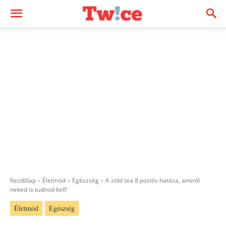
Kezdőlap
Életmód
Egészség
A zöld tea 8 pozitív hatása, amiről
neked is tudnod kell!
Életmód
Egészség