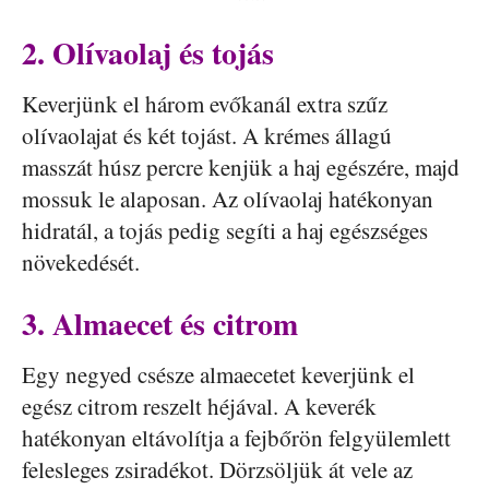
2. Olívaolaj és tojás
Keverjünk el három evőkanál extra szűz
olívaolajat és két tojást. A krémes állagú
masszát húsz percre kenjük a haj egészére, majd
mossuk le alaposan. Az olívaolaj hatékonyan
hidratál, a tojás pedig segíti a haj egészséges
növekedését.
3. Almaecet és citrom
Egy negyed csésze almaecetet keverjünk el
egész citrom reszelt héjával. A keverék
hatékonyan eltávolítja a fejbőrön felgyülemlett
felesleges zsiradékot. Dörzsöljük át vele az