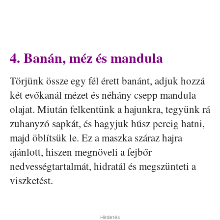
4. Banán, méz és mandula
Törjünk össze egy fél érett banánt, adjuk hozzá
két evőkanál mézet és néhány csepp mandula
olajat. Miután felkentünk a hajunkra, tegyünk rá
zuhanyzó sapkát, és hagyjuk húsz percig hatni,
majd öblítsük le. Ez a maszka száraz hajra
ajánlott, hiszen megnöveli a fejbőr
nedvességtartalmát, hidratál és megszünteti a
viszketést.
Hirdetés