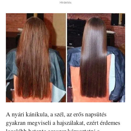
Hirdetés
A nyári kánikula, a szél, az erős napsütés
gyakran megviseli a hajszálakat, ezért érdemes
legalább hetente egyszer kényeztetni a