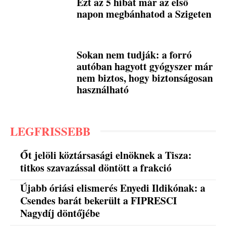
Ezt az 5 hibát már az első
napon megbánhatod a Szigeten
Sokan nem tudják: a forró
autóban hagyott gyógyszer már
nem biztos, hogy biztonságosan
használható
LEGFRISSEBB
Őt jelöli köztársasági elnöknek a Tisza:
titkos szavazással döntött a frakció
Újabb óriási elismerés Enyedi Ildikónak: a
Csendes barát bekerült a FIPRESCI
Nagydíj döntőjébe