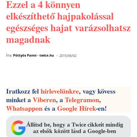
Ezzel a 4 könnyen
elkészíthető hajpakolással
egészséges hajat varázsolhatsz
magadnak
-
Írta:
Pöttyös Panni - twice.hu
2015/06/02
Facebook
Pinterest
WhatsApp
Iratkozz fel
hírlevelünkre
, vagy kövess
minket a
Viberen
, a
Telegramon
,
Whatsappon
és a
Google Hírek
-en!
Állítsd be, hogy a Twice cikkeit mindig
az elsők között lásd a Google-ben