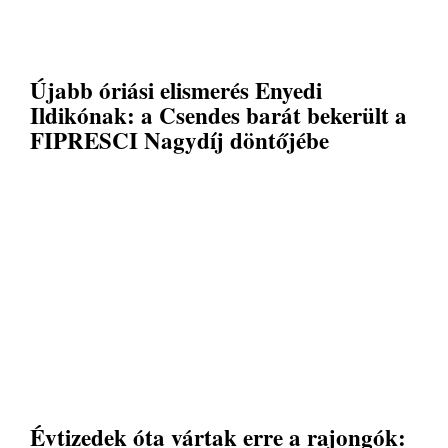
Újabb óriási elismerés Enyedi
Ildikónak: a Csendes barát bekerült a
FIPRESCI Nagydíj döntőjébe
Évtizedek óta vártak erre a rajongók: