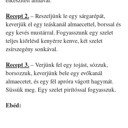
elkészített almával.
Recept 2.
– Reszeljünk le egy sárgarépát,
keverjük el egy teáskanál almaecettel, borssal és
egy kevés mustárral. Fogyasszunk egy szelet
teljes kiőrlésű kenyérre kenve, két szelet
zsírszegény sonkával.
Recept 3.
– Verjünk fel egy tojást, sózzuk,
borsozzuk, keverjünk bele egy evőkanál
almaecetet, és egy fél apróra vágott hagymát.
Süssük meg. Egy szelet pirítóssal fogyasszuk.
Ebéd: