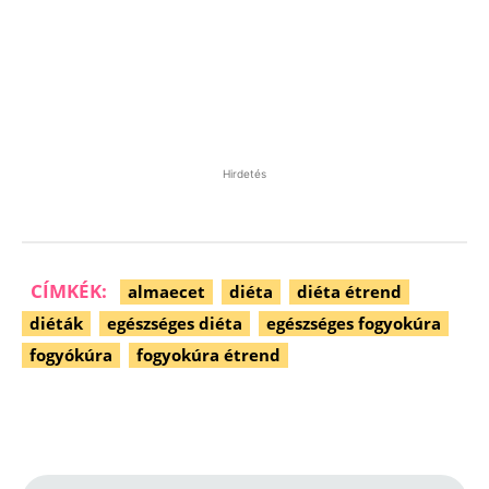
Hirdetés
CÍMKÉK:
almaecet
diéta
diéta étrend
diéták
egészséges diéta
egészséges fogyokúra
fogyókúra
fogyokúra étrend
Facebook
Pinterest
WhatsApp