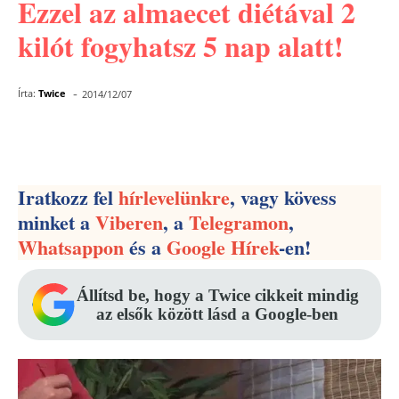
Ezzel az almaecet diétával 2
kilót fogyhatsz 5 nap alatt!
-
Írta:
Twice
2014/12/07
Facebook
Pinterest
WhatsApp
Iratkozz fel
hírlevelünkre
, vagy kövess
minket a
Viberen
, a
Telegramon
,
Whatsappon
és a
Google Hírek
-en!
Állítsd be, hogy a Twice cikkeit mindig
az elsők között lásd a Google-ben