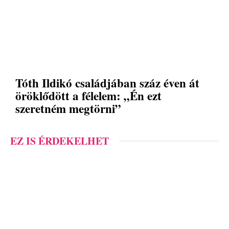
Tóth Ildikó családjában száz éven át
öröklődött a félelem: „Én ezt
szeretném megtörni”
EZ IS ÉRDEKELHET