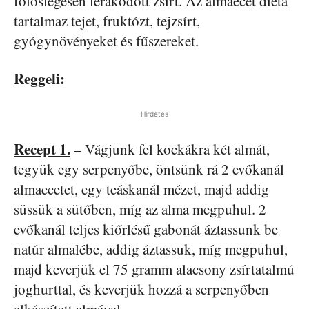
fölöslegesen lerakódott zsírt. Az almaecet diéta
tartalmaz tejet, fruktózt, tejzsírt,
gyógynövényeket és fűszereket.
Reggeli:
Hirdetés
Recept 1.
– Vágjunk fel kockákra két almát,
tegyük egy serpenyőbe, öntsünk rá 2 evőkanál
almaecetet, egy teáskanál mézet, majd addig
süssük a sütőben, míg az alma megpuhul. 2
evőkanál teljes kiőrlésű gabonát áztassunk be
natúr almalébe, addig áztassuk, míg megpuhul,
majd keverjük el 75 gramm alacsony zsírtatalmú
joghurttal, és keverjük hozzá a serpenyőben