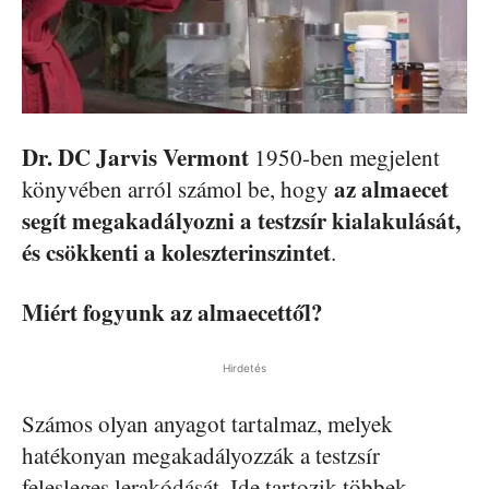
Dr. DC Jarvis Vermont
1950-ben megjelent
az almaecet
könyvében arról számol be, hogy
segít megakadályozni a testzsír kialakulását,
és csökkenti a koleszterinszintet
.
Miért fogyunk az almaecettől?
Hirdetés
Számos olyan anyagot tartalmaz, melyek
hatékonyan megakadályozzák a testzsír
felesleges lerakódását. Ide tartozik többek