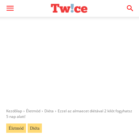
Kezdőlap
Életmód
Diéta
Ezzel az almaecet diétával 2 kilót fogyhatsz
5 nap alatt!
Életmód
Diéta