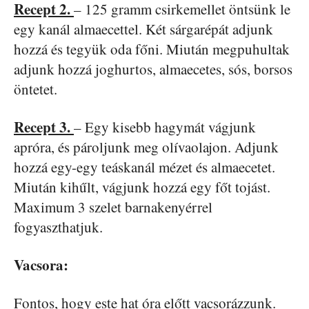
Recept 2.
– 125 gramm csirkemellet öntsünk le
egy kanál almaecettel. Két sárgarépát adjunk
hozzá és tegyük oda főni. Miután megpuhultak
adjunk hozzá joghurtos, almaecetes, sós, borsos
öntetet.
Recept 3.
– Egy kisebb hagymát vágjunk
apróra, és pároljunk meg olívaolajon. Adjunk
hozzá egy-egy teáskanál mézet és almaecetet.
Miután kihűlt, vágjunk hozzá egy főt tojást.
Maximum 3 szelet barnakenyérrel
fogyaszthatjuk.
Vacsora:
Fontos, hogy este hat óra előtt vacsorázzunk.