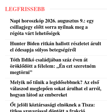
LEGFRISSEBB
Napi horoszkóp 2026. augusztus 9.: egy
csillagjegy előtt sorra nyílnak meg a
régóta várt lehetőségek
Hunter Biden ritkán hallott részletet árult
el édesapja súlyos betegségéről
Tóth Ildikó családjában száz éven át
öröklődött a félelem: „Én ezt szeretném
megtörni”
Melyik nő tűnik a legidősebbnek? Az első
válaszod meglepően sokat árulhat el arról,
hogyan látod az embereket
Őt jelöli köztársasági elnöknek a Tisza:
titkos szavazással döntött a frakció