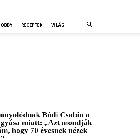
HOBBY
RECEPTEK
VILÁG
únyolódnak Bódi Csabin a
ogyása miatt: „Azt mondják
ám, hogy 70 évesnek nézek
i”