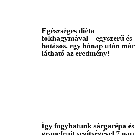
Egészséges diéta
fokhagymával – egyszerű és
hatásos, egy hónap után már
látható az eredmény!
Így fogyhatunk sárgarépa és
grapefruit segítségével 7 nap