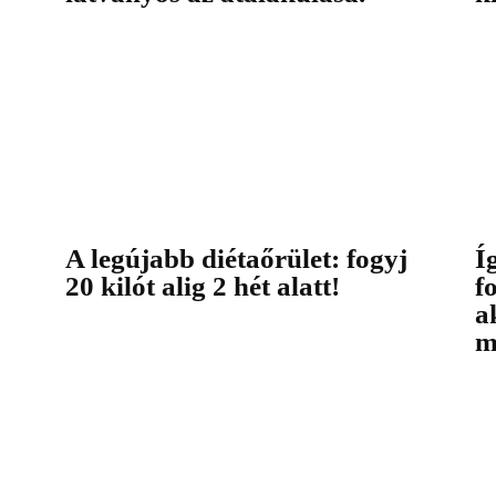
A legújabb diétaőrület: fogyj
Í
20 kilót alig 2 hét alatt!
f
a
m