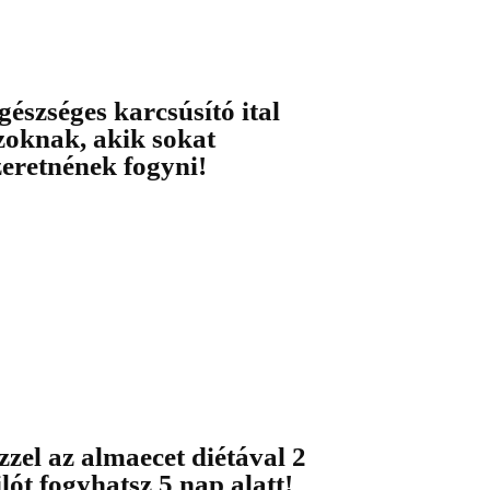
gészséges karcsúsító ital
zoknak, akik sokat
zeretnének fogyni!
zzel az almaecet diétával 2
ilót fogyhatsz 5 nap alatt!