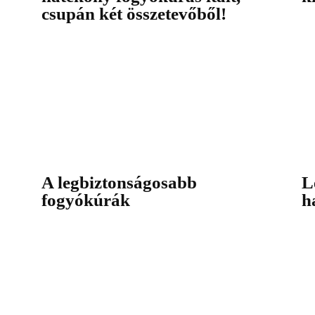
csupán két összetevőből!
A legbiztonságosabb
L
fogyókúrák
h