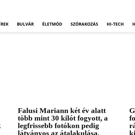
ÍREK
BULVÁR
ÉLETMÓD
SZÓRAKOZÁS
HI-TECH
Falusi Mariann két év alatt
G
több mint 30 kilót fogyott, a
f
k
legfrissebb fotókon pedig
r
látványos az átalakulása.
k