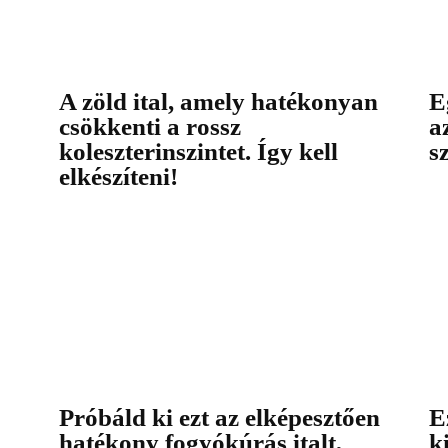
A zöld ital, amely hatékonyan
E
csökkenti a rossz
a
koleszterinszintet. Így kell
s
elkészíteni!
Próbáld ki ezt az elképesztően
E
hatékony fogyókúrás italt,
k