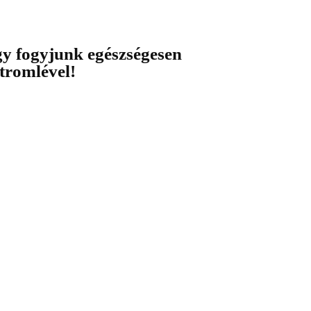
gy fogyjunk egészségesen
itromlével!