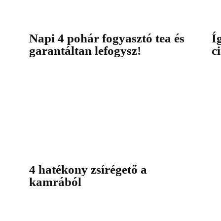
Napi 4 pohár fogyasztó tea és
Í
garantáltan lefogysz!
c
4 hatékony zsírégető a
kamrából