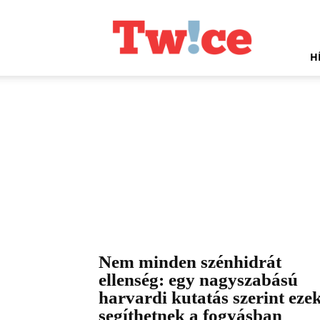
Twice.hu
H
Nem minden szénhidrát
ellenség: egy nagyszabású
harvardi kutatás szerint eze
segíthetnek a fogyásban