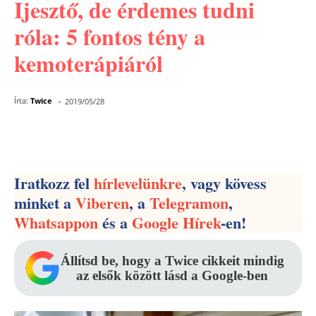
Ijesztő, de érdemes tudni
róla: 5 fontos tény a
kemoterápiáról
-
Írta:
Twice
2019/05/28
Facebook
Pinterest
WhatsApp
Iratkozz fel
hírlevelünkre
, vagy kövess
minket a
Viberen
, a
Telegramon
,
Whatsappon
és a
Google Hírek
-en!
Állítsd be, hogy a Twice cikkeit mindig
az elsők között lásd a Google-ben