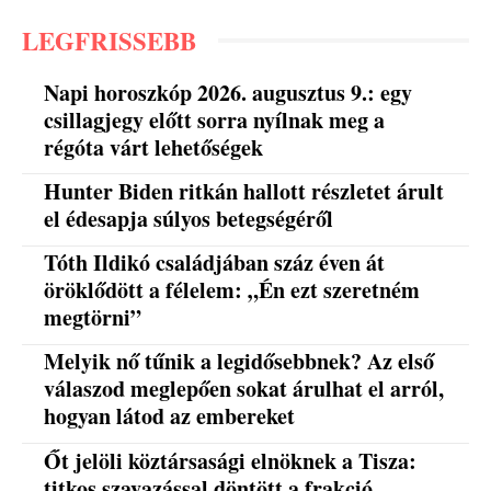
LEGFRISSEBB
Napi horoszkóp 2026. augusztus 9.: egy
csillagjegy előtt sorra nyílnak meg a
régóta várt lehetőségek
Hunter Biden ritkán hallott részletet árult
el édesapja súlyos betegségéről
Tóth Ildikó családjában száz éven át
öröklődött a félelem: „Én ezt szeretném
megtörni”
Melyik nő tűnik a legidősebbnek? Az első
válaszod meglepően sokat árulhat el arról,
hogyan látod az embereket
Őt jelöli köztársasági elnöknek a Tisza:
titkos szavazással döntött a frakció