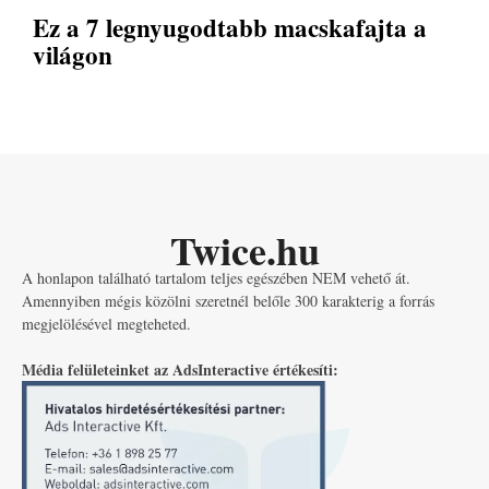
Ez a 7 legnyugodtabb macskafajta a
világon
Twice.hu
A honlapon található tartalom teljes egészében NEM vehető át.
Amennyiben mégis közölni szeretnél belőle 300 karakterig a forrás
megjelölésével megteheted.
Média felületeinket az AdsInteractive értékesíti: