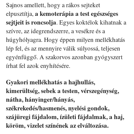
Sajnos amellett, hogy a rákos sejteket
a kemoterápia a test egészséges
elpusztítja,
sejtjeit is roncsolja
. Egyes koktélok kihatnak a
szívre, az idegrendszerre, a vesékre és a
húgyhólyagra. Hogy éppen milyen mellékhatás
lép fel, és az mennyire válik súlyossá, teljesen
egyénfüggő. A szakorvos azonban gyógyszert
írhat fel azok enyhítésére.
Gyakori mellékhatás a hajhullás,
kimerültség, sebek a testen, vérszegénység,
nátha, hányinger/hányás,
székrekedés/hasmenés, nyelési gondok,
szájüregi fájdalom, ízületi fájdalmak, a haj,
köröm, vizelet színének az elváltozása.