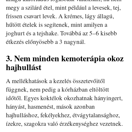
megy a szilárd étel, mint például a levesek, tej,
frissen csavart levek. A krémes, lágy állagú,
hűtött ételek is segítenek, mint amilyen a
joghurt és a tejshake. Továbbá az 5–6 kisebb
étkezés előnyösebb a 3 nagynál.
3. Nem minden kemoterápia okoz
hajhullást
A mellékhatások a kezelés összetevőitől
függnek, nem pedig a kórházban eltöltött
időtől. Egyes koktélok okozhatnak hányingert,
hányást, hasmenést, mások azonban
hajhulláshoz, fekélyekhez, étvágytalansághoz,
ízekre, szagokra való érzékenységhez vezetnek.