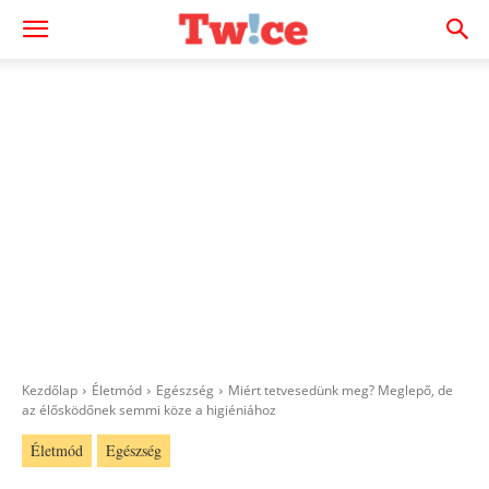
Kezdőlap
Életmód
Egészség
Miért tetvesedünk meg? Meglepő, de
az élősködőnek semmi köze a higiéniához
Életmód
Egészség