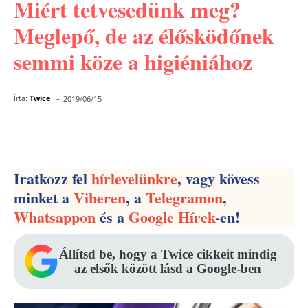
Miért tetvesedünk meg?
Meglepő, de az élősködőnek
semmi köze a higiéniához
-
Írta:
Twice
2019/06/15
Facebook
Pinterest
WhatsApp
Iratkozz fel
hírlevelünkre
, vagy kövess
minket a
Viberen
, a
Telegramon
,
Whatsappon
és a
Google Hírek
-en!
Állítsd be, hogy a Twice cikkeit mindig
az elsők között lásd a Google-ben