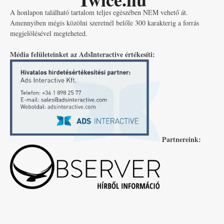
A honlapon található tartalom teljes egészében NEM vehető át.
Amennyiben mégis közölni szeretnél belőle 300 karakterig a forrás
megjelölésével megteheted.
Média felületeinket az AdsInteractive értékesíti:
Partnereink: