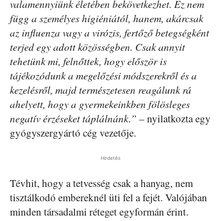
valamennyiünk életében bekövetkezhet. Ez nem
függ a személyes higiéniától, hanem, akárcsak
az influenza vagy a virózis, fertőző betegségként
terjed egy adott közösségben. Csak annyit
tehetünk mi, felnőttek, hogy először is
tájékozódunk a megelőzési módszerekről és a
kezelésről, majd természetesen reagálunk rá
ahelyett, hogy a gyermekeinkben fölösleges
negatív érzéseket táplálnánk.”
– nyilatkozta egy
gyógyszergyártó cég vezetője.
Hirdetés
Tévhit, hogy a tetvesség csak a hanyag, nem
tisztálkodó embereknél üti fel a fejét. Valójában
minden társadalmi réteget egyformán érint.