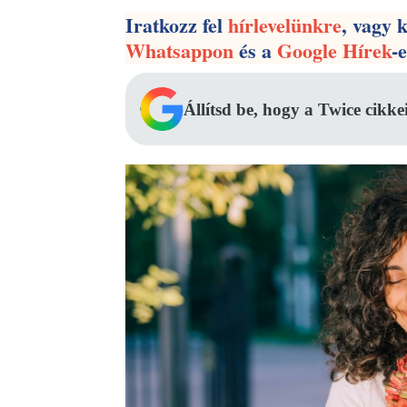
Iratkozz fel
hírlevelünkre
, vagy 
Whatsappon
és a
Google Hírek
-
Állítsd be, hogy a Twice cikke