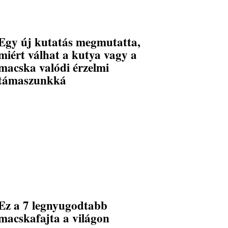
Egy új kutatás megmutatta,
miért válhat a kutya vagy a
macska valódi érzelmi
támaszunkká
Ez a 7 legnyugodtabb
macskafajta a világon