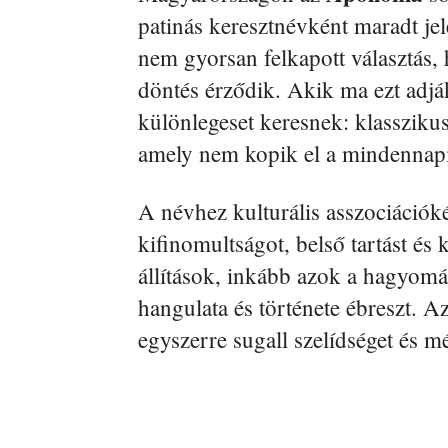
patinás keresztnévként maradt jel
nem gyorsan felkapott választás,
döntés érződik. Akik ma ezt adj
különlegeset keresnek: klasszikus
amely nem kopik el a mindennapi
A névhez kulturális asszociációké
kifinomultságot, belső tartást és
állítások, inkább azok a hagyom
hangulata és története ébreszt. A
egyszerre sugall szelídséget és m