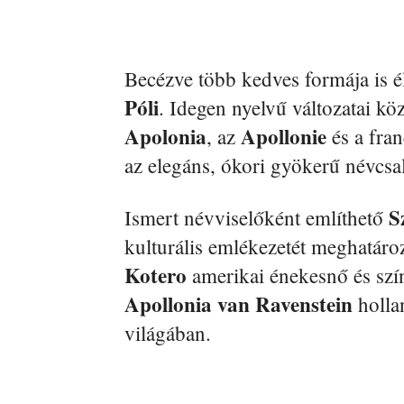
Becézve több kedves formája is é
Póli
. Idegen nyelvű változatai kö
Apolonia
Apollonie
, az
és a fra
az elegáns, ókori gyökerű névcsa
S
Ismert névviselőként említhető
kulturális emlékezetét meghatár
Kotero
amerikai énekesnő és szín
Apollonia van Ravenstein
hollan
világában.