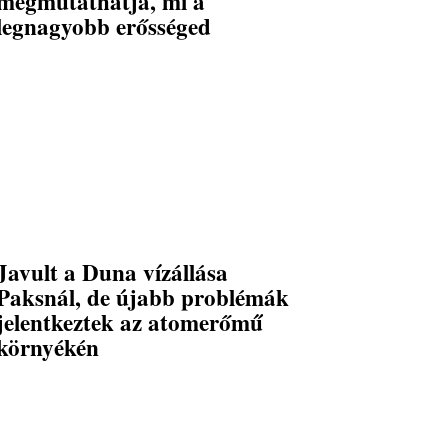
megmutathatja, mi a
legnagyobb erősséged
Javult a Duna vízállása
Paksnál, de újabb problémák
jelentkeztek az atomerőmű
környékén