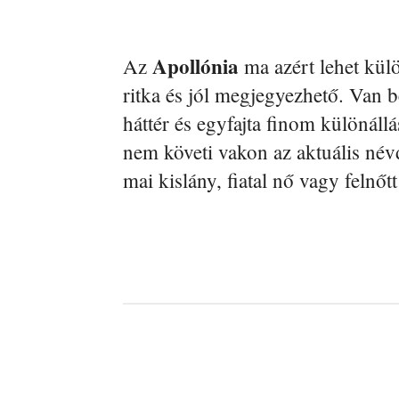
Apollónia
Az
ma azért lehet kül
ritka és jól megjegyezhető. Van b
háttér és egyfajta finom különál
nem követi vakon az aktuális név
mai kislány, fiatal nő vagy felnőtt
Facebook
Megosztás