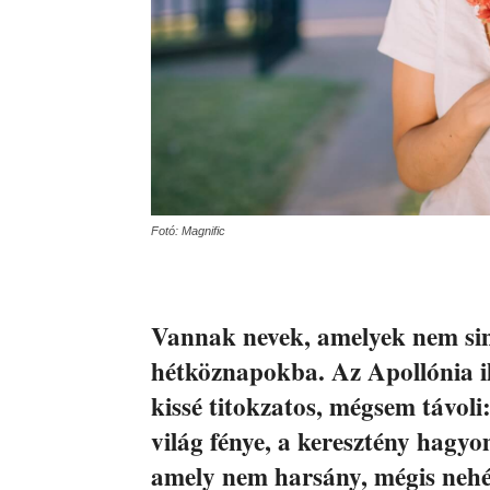
Fotó: Magnific
Vannak nevek, amelyek nem sim
hétköznapokba. Az Apollónia il
kissé titokzatos, mégsem távoli
világ fénye, a keresztény hagyo
amely nem harsány, mégis nehé