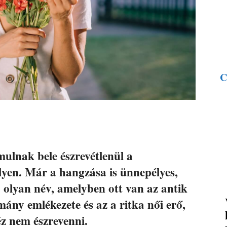
C
ulnak bele észrevétlenül a
yen. Már a hangzása is ünnepélyes,
: olyan név, amelyben ott van az antik
mány emlékezete és az a ritka női erő,
z nem észrevenni.