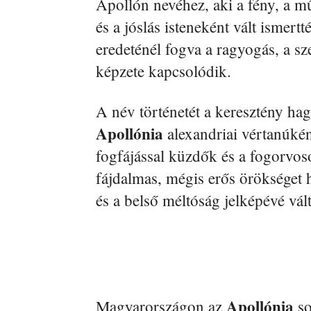
Apollón nevéhez, aki a fény, a mű
és a jóslás isteneként vált ismertt
eredeténél fogva a ragyogás, a s
képzete kapcsolódik.
A név történetét a keresztény ha
Apollónia
alexandriai vértanúként
fogfájással küzdők és a fogorvoso
fájdalmas, mégis erős örökséget h
és a belső méltóság jelképévé vált
Apollónia
Magyarországon az
so