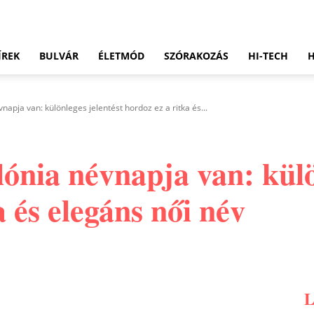
ÍREK
BULVÁR
ÉLETMÓD
SZÓRAKOZÁS
HI-TECH
vnapja van: különleges jelentést hordoz ez a ritka és...
lónia névnapja van: külö
a és elegáns női név
Pinterest
WhatsApp
Email