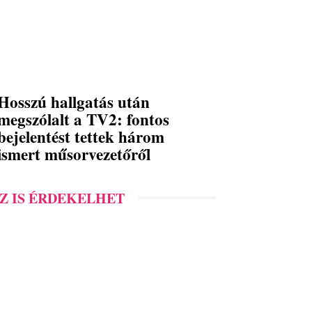
Hosszú hallgatás után
megszólalt a TV2: fontos
bejelentést tettek három
ismert műsorvezetőről
Z IS ÉRDEKELHET