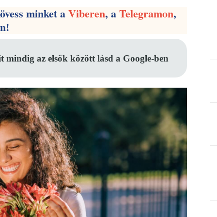
kövess minket a
Viberen
, a
Telegramon
,
en!
it mindig az elsők között lásd a Google-ben