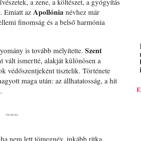
vészetek, a zene, a költészet, a gyógyítás
Apollónia
é. Emiatt az
névhez már
zellemi finomság és a belső harmónia
Szent
gyomány is tovább mélyítette.
 vált ismertté, alakját különösen a
k védőszentjeként tisztelik. Története
agyott maga után: az állhatatosság, a hit
E
.
Hirdetés
ha nem lett tömegnév, inkább ritka,