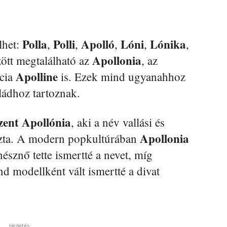
Polla
Polli
Apolló
Lóni
Lónika
lhet:
,
,
,
,
,
Apollonia
zött megtalálható az
, az
Apolline
ncia
is. Ezek mind ugyanahhoz
ládhoz tartoznak.
zent Apollónia
, aki a név vallási és
Apollonia
ozta. A modern popkultúrában
észnő tette ismertté a nevet, míg
d modellként vált ismertté a divat
Hirdetés