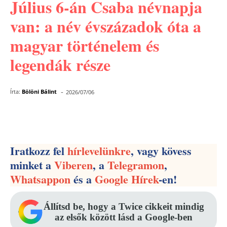
Július 6-án Csaba névnapja
van: a név évszázadok óta a
magyar történelem és
legendák része
-
Írta:
Bölöni Bálint
2026/07/06
Facebook
Pinterest
WhatsApp
Iratkozz fel
hírlevelünkre
, vagy kövess
minket a
Viberen
, a
Telegramon
,
Whatsappon
és a
Google Hírek
-en!
Állítsd be, hogy a Twice cikkeit mindig
az elsők között lásd a Google-ben