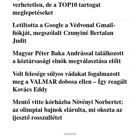
verhetetlen, de a TOP10 tartogat
meglepetéseket
Letiltotta a Google a Védvonal Gmail-
fiókját, megszólalt Czunyiné Bertalan
Judit
Magyar Péter Baka Andrással találkozott
a köztársasági elnök megválasztása előtt
Volt felesége súlyos vádakat fogalmazott
meg a VALMAR dobosa ellen – Így reagált
Kovács Eddy
Mentő vitte kórházba Növényi Norbertet:
az olimpiai bajnok elárulta, mi okozta az
ijesztő rosszullétet
Hirdetés