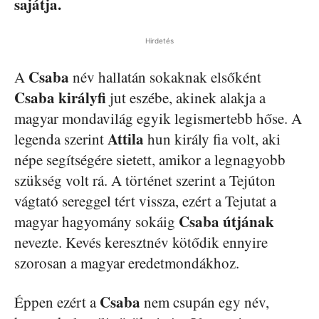
sajátja.
Hirdetés
Csaba
A
név hallatán sokaknak elsőként
Csaba királyfi
jut eszébe, akinek alakja a
magyar mondavilág egyik legismertebb hőse. A
Attila
legenda szerint
hun király fia volt, aki
népe segítségére sietett, amikor a legnagyobb
szükség volt rá. A történet szerint a Tejúton
vágtató sereggel tért vissza, ezért a Tejutat a
Csaba útjának
magyar hagyomány sokáig
nevezte. Kevés keresztnév kötődik ennyire
szorosan a magyar eredetmondákhoz.
Csaba
Éppen ezért a
nem csupán egy név,