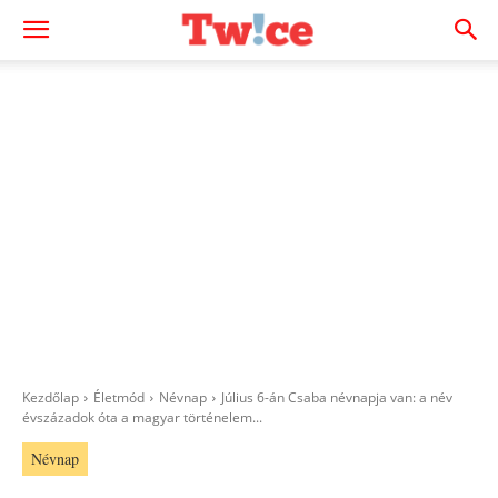
Kezdőlap
Életmód
Névnap
Július 6-án Csaba névnapja van: a név
évszázadok óta a magyar történelem...
Névnap