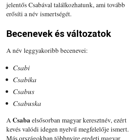
jelentős Csabával találkozhatunk, ami tovább
erősíti a név ismertségét.
Becenevek és változatok
A név leggyakoribb becenevei:
Csabi
Csabika
Csabus
Csabuska
Csaba
A
elsősorban magyar keresztnév, ezért
kevés valódi idegen nyelvű megfelelője ismert.
Más országokban többnyire eredeti magyar