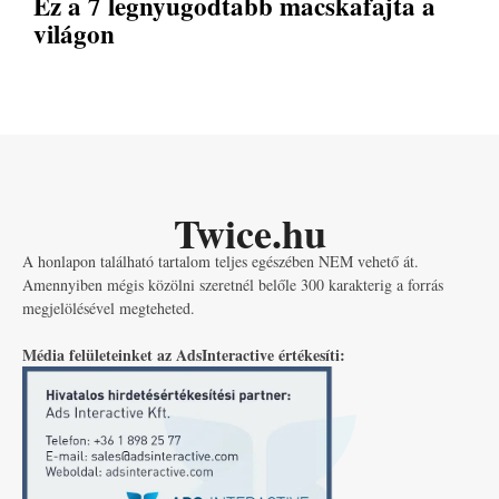
Ez a 7 legnyugodtabb macskafajta a
világon
Twice.hu
A honlapon található tartalom teljes egészében NEM vehető át.
Amennyiben mégis közölni szeretnél belőle 300 karakterig a forrás
megjelölésével megteheted.
Média felületeinket az AdsInteractive értékesíti: