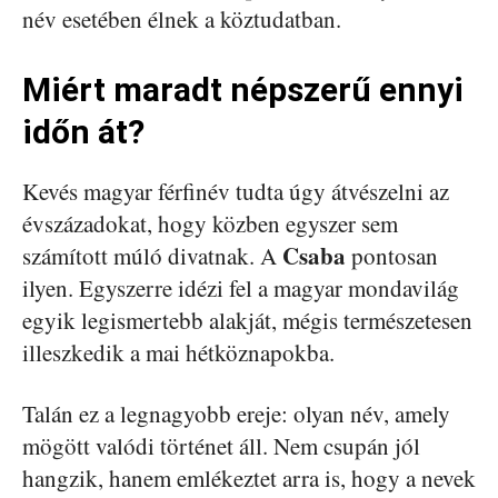
név esetében élnek a köztudatban.
Miért maradt népszerű ennyi
időn át?
Kevés magyar férfinév tudta úgy átvészelni az
évszázadokat, hogy közben egyszer sem
Csaba
számított múló divatnak. A
pontosan
ilyen. Egyszerre idézi fel a magyar mondavilág
egyik legismertebb alakját, mégis természetesen
illeszkedik a mai hétköznapokba.
Talán ez a legnagyobb ereje: olyan név, amely
mögött valódi történet áll. Nem csupán jól
hangzik, hanem emlékeztet arra is, hogy a nevek