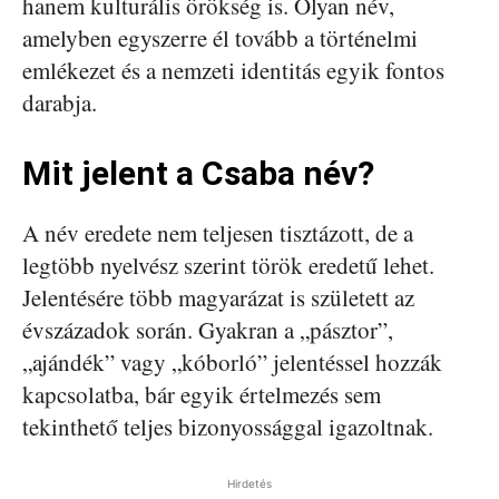
hanem kulturális örökség is. Olyan név,
amelyben egyszerre él tovább a történelmi
emlékezet és a nemzeti identitás egyik fontos
darabja.
Mit jelent a Csaba név?
A név eredete nem teljesen tisztázott, de a
legtöbb nyelvész szerint török eredetű lehet.
Jelentésére több magyarázat is született az
évszázadok során. Gyakran a „pásztor”,
„ajándék” vagy „kóborló” jelentéssel hozzák
kapcsolatba, bár egyik értelmezés sem
tekinthető teljes bizonyossággal igazoltnak.
Hirdetés