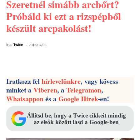
Szeretnél simább arcbőrt?
Próbáld ki ezt a rizspépből
készült arcpakolást!
-
Írta:
Twice
2018/07/05
Facebook
Pinterest
WhatsApp
Iratkozz fel
hírlevelünkre
, vagy kövess
minket a
Viberen
, a
Telegramon
,
Whatsappon
és a
Google Hírek
-en!
Állítsd be, hogy a Twice cikkeit mindig
az elsők között lásd a Google-ben