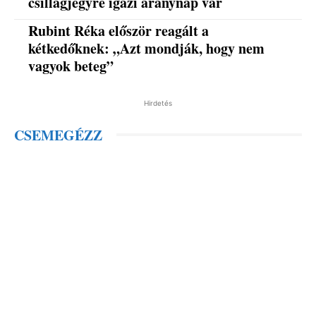
csillagjegyre igazi aranynap vár
Rubint Réka először reagált a
kétkedőknek: „Azt mondják, hogy nem
vagyok beteg”
Hirdetés
CSEMEGÉZZ