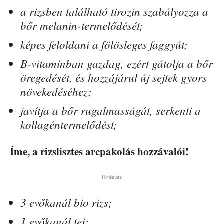
a rizsben található tirozin szabályozza a
bőr melanin-termelődését;
képes feloldani a fölösleges faggyút;
B-vitaminban gazdag, ezért gátolja a bőr
öregedését, és hozzájárul új sejtek gyors
növekedéséhez;
javítja a bőr rugalmasságát, serkenti a
kollagéntermelődést;
Íme, a rizslisztes arcpakolás hozzávalói!
Hirdetés
3 evőkanál bio rizs;
1 evőkanál tej;