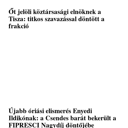
Őt jelöli köztársasági elnöknek a
Tisza: titkos szavazással döntött a
frakció
Újabb óriási elismerés Enyedi
Ildikónak: a Csendes barát bekerült a
FIPRESCI Nagydíj döntőjébe