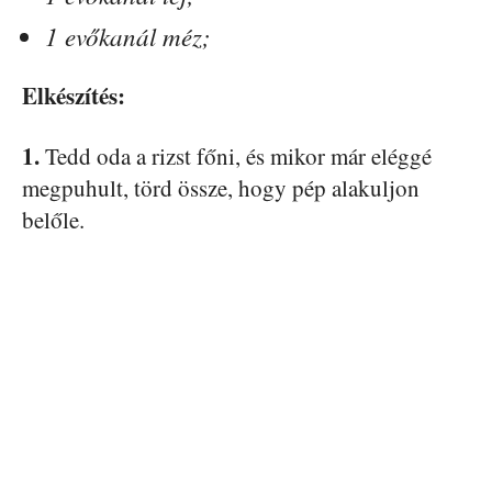
1 evőkanál méz;
Elkészítés:
1.
Tedd oda a rizst főni, és mikor már eléggé
megpuhult, törd össze, hogy pép alakuljon
belőle.