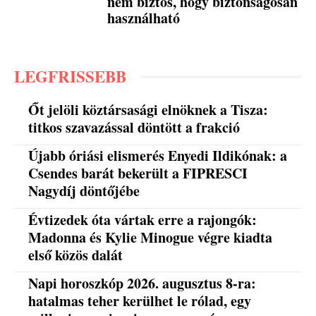
nem biztos, hogy biztonságosan
használható
LEGFRISSEBB
Őt jelöli köztársasági elnöknek a Tisza:
titkos szavazással döntött a frakció
Újabb óriási elismerés Enyedi Ildikónak: a
Csendes barát bekerült a FIPRESCI
Nagydíj döntőjébe
Évtizedek óta vártak erre a rajongók:
Madonna és Kylie Minogue végre kiadta
első közös dalát
Napi horoszkóp 2026. augusztus 8-ra:
hatalmas teher kerülhet le rólad, egy