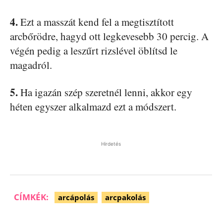
4.
Ezt a masszát kend fel a megtisztított
arcbőrödre, hagyd ott legkevesebb 30 percig. A
végén pedig a leszűrt rizslével öblítsd le
magadról.
5.
Ha igazán szép szeretnél lenni, akkor egy
héten egyszer alkalmazd ezt a módszert.
Hirdetés
CÍMKÉK:
arcápolás
arcpakolás