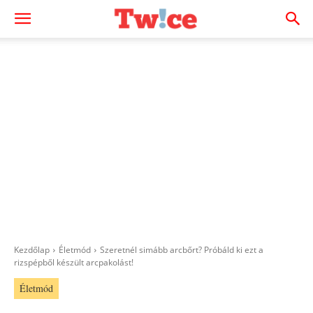
Kezdőlap
Életmód
Szeretnél simább arcbőrt? Próbáld ki ezt a
rizspépből készült arcpakolást!
Életmód