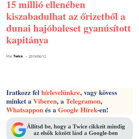
15 millió ellenében
kiszabadulhat az őrizetből a
dunai hajóbaleset gyanúsított
kapitánya
-
Írta:
Twice
2019/06/12
Facebook
Pinterest
WhatsApp
Iratkozz fel
hírlevelünkre
, vagy kövess
minket a
Viberen
, a
Telegramon
,
Whatsappon
és a
Google Hírek
-en!
Állítsd be, hogy a Twice cikkeit mindig
az elsők között lásd a Google-ben