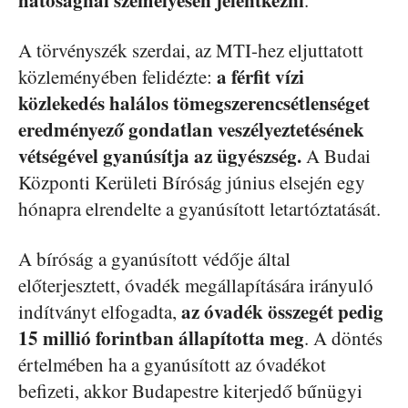
hatóságnál személyesen jelentkezni
.
A törvényszék szerdai, az MTI-hez eljuttatott
a férfit vízi
közleményében felidézte:
közlekedés halálos tömegszerencsétlenséget
eredményező gondatlan veszélyeztetésének
vétségével gyanúsítja az ügyészség.
A Budai
Központi Kerületi Bíróság június elsején egy
hónapra elrendelte a gyanúsított letartóztatását.
A bíróság a gyanúsított védője által
előterjesztett, óvadék megállapítására irányuló
az óvadék összegét pedig
indítványt elfogadta,
15 millió forintban állapította meg
. A döntés
értelmében ha a gyanúsított az óvadékot
befizeti, akkor Budapestre kiterjedő bűnügyi