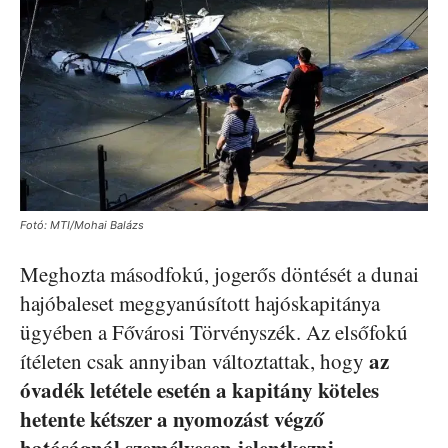
Fotó: MTI/Mohai Balázs
Meghozta másodfokú, jogerős döntését a dunai
hajóbaleset meggyanúsított hajóskapitánya
ügyében a Fővárosi Törvényszék. Az elsőfokú
az
ítéleten csak annyiban változtattak, hogy
óvadék letétele esetén a kapitány köteles
hetente kétszer a nyomozást végző