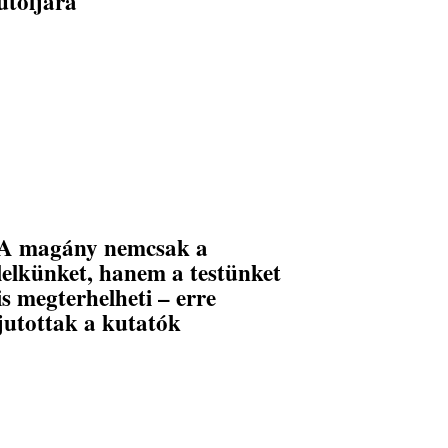
utoljára
A magány nemcsak a
lelkünket, hanem a testünket
is megterhelheti – erre
jutottak a kutatók