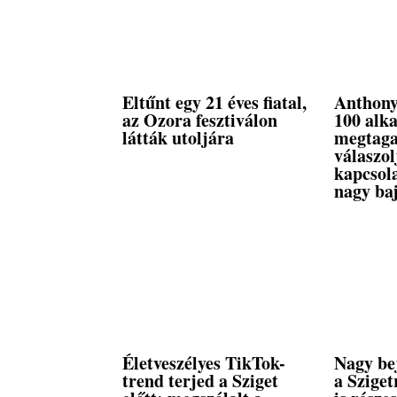
Eltűnt egy 21 éves fiatal,
Anthony
az Ozora fesztiválon
100 alk
látták utoljára
megtaga
válaszo
kapcsola
nagy baj
Életveszélyes TikTok-
Nagy bej
trend terjed a Sziget
a Sziget