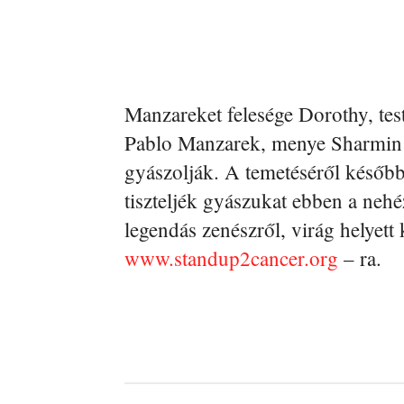
Manzareket felesége Dorothy, tes
Pablo Manzarek, menye Sharmin 
gyászolják. A temetéséről később
tiszteljék gyászukat ebben a neh
legendás zenészről, virág helyet
www.standup2cancer.org
– ra.