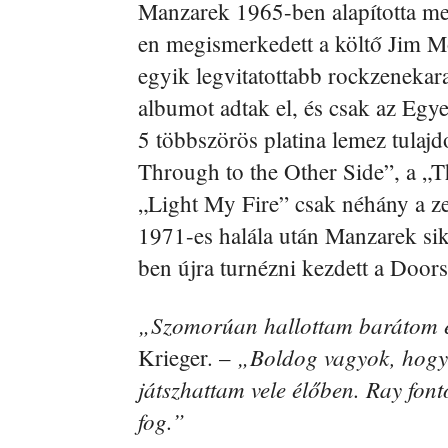
Manzarek 1965-ben alapította me
en megismerkedett a költő Jim M
egyik legvitatottabb rockzenekara
albumot adtak el, és csak az Egy
5 többszörös platina lemez tula
Through to the Other Side”, a „T
„Light My Fire” csak néhány a ze
1971-es halála után Manzarek sik
ben újra turnézni kezdett a Doors
„Szomorúan hallottam barátom é
„Boldog vagyok, hogy 
Krieger. –
játszhattam vele élőben. Ray font
fog.”