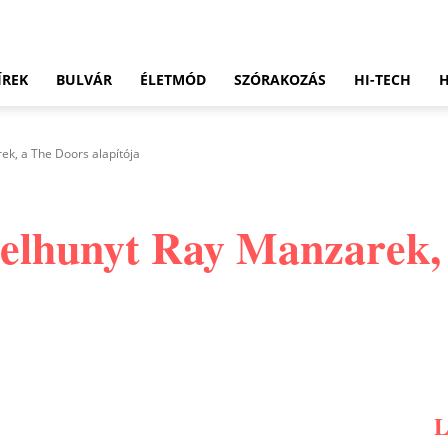
ÍREK
BULVÁR
ÉLETMÓD
SZÓRAKOZÁS
HI-TECH
ek, a The Doors alapítója
 elhunyt Ray Manzarek,
Pinterest
WhatsApp
Email