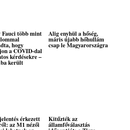
 Fauci több mint
Alig enyhül a hőség,
alommal
máris újabb hőhullám
dta, hogy
csap le Magyarországra
ljon a COVID-dal
tos kérdésekre –
ba került
elentés érkezett
Kitűzték az
ről: az M1 nézői
államfőválasztás