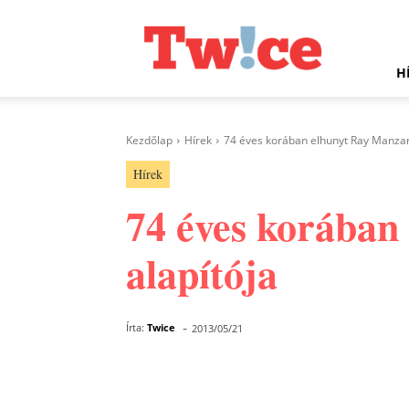
Twice.hu
H
Kezdőlap
Hírek
74 éves korában elhunyt Ray Manzar
Hírek
74 éves korában
alapítója
-
Írta:
Twice
2013/05/21
Facebook
Megosztás