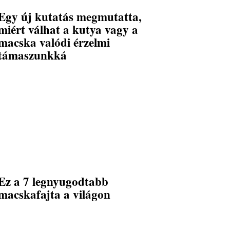
Egy új kutatás megmutatta,
miért válhat a kutya vagy a
macska valódi érzelmi
támaszunkká
Ez a 7 legnyugodtabb
macskafajta a világon