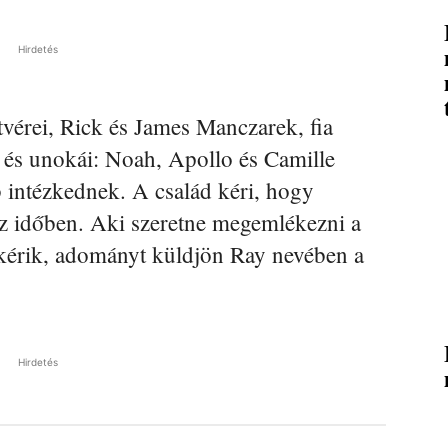
Hirdetés
tvérei, Rick és James Manczarek, fia
és unokái: Noah, Apollo és Camille
 intézkednek. A család kéri, hogy
éz időben. Aki szeretne megemlékezni a
t kérik, adományt küldjön Ray nevében a
Hirdetés