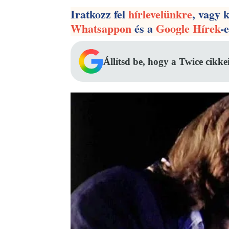
Iratkozz fel
hírlevelünkre
, vagy 
Whatsappon
és a
Google Hírek
-
Állítsd be, hogy a Twice cikke