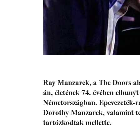
Ray Manzarek, a The Doors alap
án, életének 74. évében elhun
Németországban. Epevezeték-rá
Dorothy Manzarek, valamint te
tartózkodtak mellette.