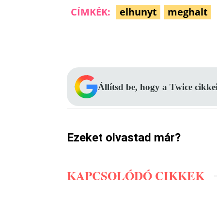
CÍMKÉK:
elhunyt
meghalt
Facebook
Megosztás
Állítsd be, hogy a Twice cikke
Ezeket olvastad már?
KAPCSOLÓDÓ CIKKEK