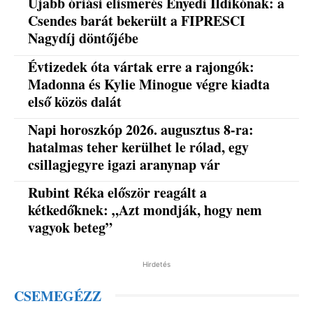
Újabb óriási elismerés Enyedi Ildikónak: a
Csendes barát bekerült a FIPRESCI
Nagydíj döntőjébe
Évtizedek óta vártak erre a rajongók:
Madonna és Kylie Minogue végre kiadta
első közös dalát
Napi horoszkóp 2026. augusztus 8-ra:
hatalmas teher kerülhet le rólad, egy
csillagjegyre igazi aranynap vár
Rubint Réka először reagált a
kétkedőknek: „Azt mondják, hogy nem
vagyok beteg”
Hirdetés
CSEMEGÉZZ