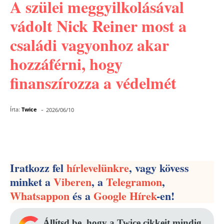
A szülei meggyilkolásával
vádolt Nick Reiner most a
családi vagyonhoz akar
hozzáférni, hogy
finanszírozza a védelmét
-
Írta:
Twice
2026/06/10
Facebook
Pinterest
WhatsApp
Iratkozz fel
hírlevelünkre
, vagy kövess
minket a
Viberen
, a
Telegramon
,
Whatsappon
és a
Google Hírek
-en!
Állítsd be, hogy a Twice cikkeit mindig