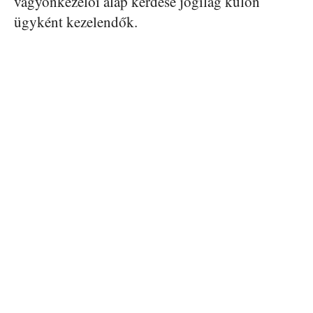
vagyonkezelői alap kérdése jogilag külön
ügyként kezelendők.