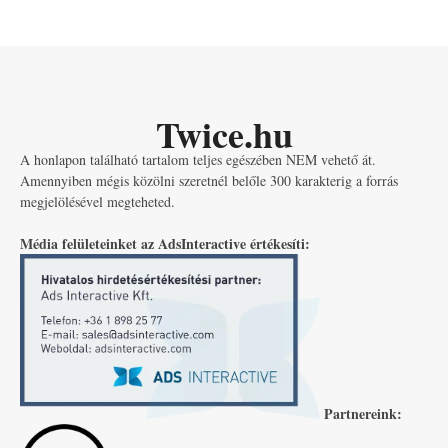
Twice.hu
A honlapon található tartalom teljes egészében NEM vehető át.
Amennyiben mégis közölni szeretnél belőle 300 karakterig a forrás
megjelölésével megteheted.
Média felületeinket az AdsInteractive értékesíti:
Partnereink: