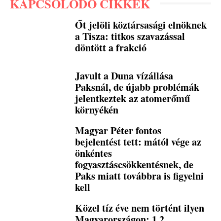
KAPCSOLÓDÓ CIKKEK
Őt jelöli köztársasági elnöknek
a Tisza: titkos szavazással
döntött a frakció
Javult a Duna vízállása
Paksnál, de újabb problémák
jelentkeztek az atomerőmű
környékén
Magyar Péter fontos
bejelentést tett: mától vége az
önkéntes
fogyasztáscsökkentésnek, de
Paks miatt továbbra is figyelni
kell
Közel tíz éve nem történt ilyen
Magyarországon: 1,2