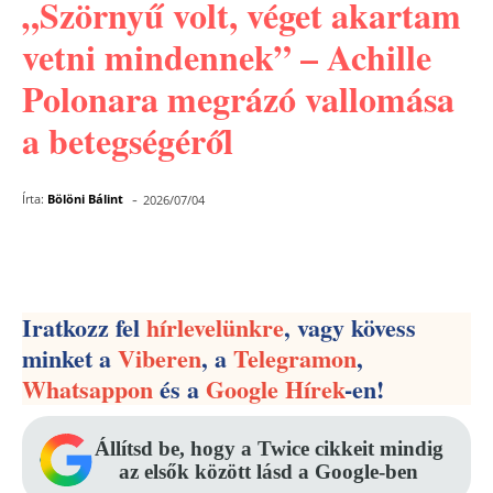
„Szörnyű volt, véget akartam
vetni mindennek” – Achille
Polonara megrázó vallomása
a betegségéről
-
Írta:
Bölöni Bálint
2026/07/04
Facebook
Pinterest
WhatsApp
Iratkozz fel
hírlevelünkre
, vagy kövess
minket a
Viberen
, a
Telegramon
,
Whatsappon
és a
Google Hírek
-en!
Állítsd be, hogy a Twice cikkeit mindig
az elsők között lásd a Google-ben