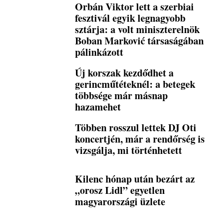
Orbán Viktor lett a szerbiai
fesztivál egyik legnagyobb
sztárja: a volt miniszterelnök
Boban Marković társaságában
pálinkázott
Új korszak kezdődhet a
gerincműtéteknél: a betegek
többsége már másnap
hazamehet
Többen rosszul lettek DJ Oti
koncertjén, már a rendőrség is
vizsgálja, mi történhetett
Kilenc hónap után bezárt az
„orosz Lidl” egyetlen
magyarországi üzlete