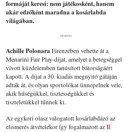
formáját keresi: nem játékosként, hanem
akár edzőként maradna a kosárlabda
világában.
Hirdetés
Achille Polonara
Firenzében vehette át a
Menarini Fair Play-díjat, amelyet a betegséggel
vívott küzdelemben tanúsított bátorságáért
kapott. A díjat a 30. kiadás megnyitó gáláján
adták át, és olyan sportolókat ünnepelnek vele,
akik hűségükkel, tisztességükkel és
tiszteletükkel tűnnek ki.
Az egykori olasz válogatott kosárlabdázó az
Il
elismerés átvételekor így fogalmazott az