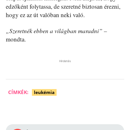
edzőként folytassa, de szeretné biztosan érezni,
hogy ez az út valóban neki való.
„Szeretnék ebben a világban maradni”
–
mondta.
Hirdetés
CÍMKÉK:
leukémia
Facebook
Pinterest
WhatsApp