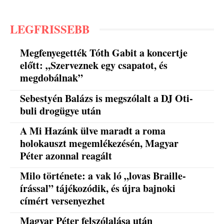
LEGFRISSEBB
Megfenyegették Tóth Gabit a koncertje
előtt: „Szerveznek egy csapatot, és
megdobálnak”
Sebestyén Balázs is megszólalt a DJ Oti-
buli drogügye után
A Mi Hazánk ülve maradt a roma
holokauszt megemlékezésén, Magyar
Péter azonnal reagált
Milo története: a vak ló „lovas Braille-
írással” tájékozódik, és újra bajnoki
címért versenyezhet
Magyar Péter felszólalása után