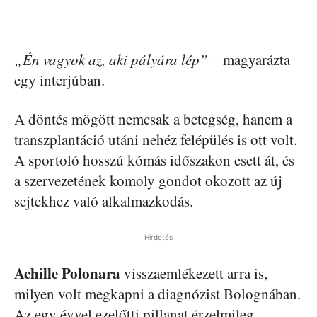
„Én vagyok az, aki pályára lép”
– magyarázta
egy interjúban.
A döntés mögött nemcsak a betegség, hanem a
transzplantáció utáni nehéz felépülés is ott volt.
A sportoló hosszú kómás időszakon esett át, és
a szervezetének komoly gondot okozott az új
sejtekhez való alkalmazkodás.
Hirdetés
Achille Polonara
visszaemlékezett arra is,
milyen volt megkapni a diagnózist Bolognában.
Az egy évvel ezelőtti pillanat érzelmileg