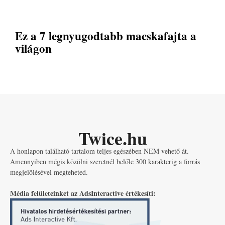
Ez a 7 legnyugodtabb macskafajta a
világon
Twice.hu
A honlapon található tartalom teljes egészében NEM vehető át.
Amennyiben mégis közölni szeretnél belőle 300 karakterig a forrás
megjelölésével megteheted.
Média felületeinket az AdsInteractive értékesíti: