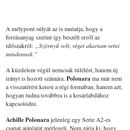
A mélypont súlyát az is mutatja, hogy a
forrásanyag szerint így beszélt erről az
időszakról:
„Szörnyű volt, véget akartam vetni
mindennek.”
A küzdelem végül nemcsak túlélést, hanem új
Polonara
irányt is hozott számára.
ma már nem
a visszatérést keresi a régi formában, hanem azt,
hogyan tudna továbbra is a kosárlabdához
kapcsolódni.
Achille Polonara
jelenleg egy Serie A2-es
csapat ajánlatát mérlegeli. Nem zárja ki, hogy