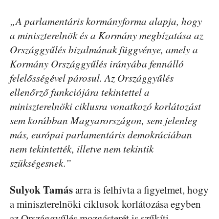
„A parlamentáris kormányforma alapja, hogy
a miniszterelnök és a Kormány megbízatása az
Országgyűlés bizalmának függvénye, amely a
Kormány Országgyűlés irányába fennálló
felelősségével párosul. Az Országgyűlés
ellenőrző funkciójára tekintettel a
miniszterelnöki ciklusra vonatkozó korlátozást
sem korábban Magyarországon, sem jelenleg
más, európai parlamentáris demokráciában
nem tekintették, illetve nem tekintik
szükségesnek.”
Sulyok Tamás
arra is felhívta a figyelmet, hogy
a miniszterelnöki ciklusok korlátozása egyben
az Országgyűlés mozgásterét is szűkíti.