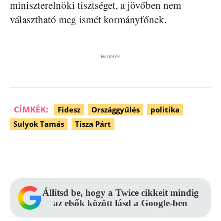
miniszterelnöki tisztséget, a jövőben nem
választható meg ismét kormányfőnek.
Hirdetés
CÍMKÉK:
Fidesz
Országgyűlés
politika
Sulyok Tamás
Tisza Párt
Facebook
Pinterest
WhatsApp
Állítsd be, hogy a Twice cikkeit mindig
az elsők között lásd a Google-ben