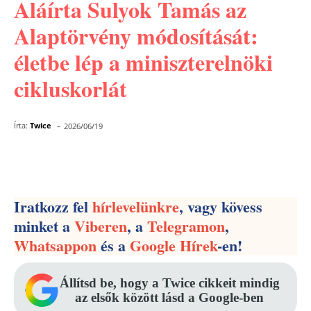
Aláírta Sulyok Tamás az
Alaptörvény módosítását:
életbe lép a miniszterelnöki
cikluskorlát
-
Írta:
Twice
2026/06/19
Facebook
Pinterest
WhatsApp
Iratkozz fel
hírlevelünkre
, vagy kövess
minket a
Viberen
, a
Telegramon
,
Whatsappon
és a
Google Hírek
-en!
Állítsd be, hogy a Twice cikkeit mindig
az elsők között lásd a Google-ben