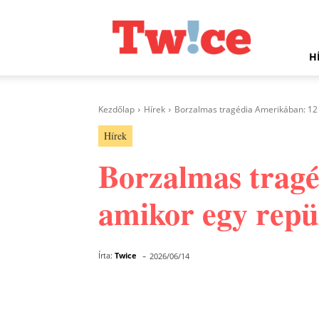
Twice.hu
H
Kezdőlap
Hírek
Borzalmas tragédia Amerikában: 12
Hírek
Borzalmas trag
amikor egy repü
-
Írta:
Twice
2026/06/14
Facebook
Megosztás