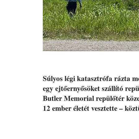
Súlyos légi katasztrófa rázta 
egy ejtőernyősöket szállító rep
Butler Memorial repülőtér köze
12 ember életét vesztette – közt