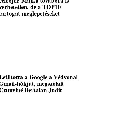
celebjei: Majka továbbra is
verhetetlen, de a TOP10
tartogat meglepetéseket
Letiltotta a Google a Védvonal
Gmail-fiókját, megszólalt
Czunyiné Bertalan Judit