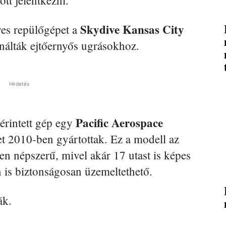
Skydive Kansas City
es repülőgépet a
ználták ejtőernyős ugrásokhoz.
Hirdetés
Pacific Aerospace
érintett gép egy
et 2010-ben gyártottak. Ez a modell az
en népszerű, mivel akár 17 utast is képes
on is biztonságosan üzemeltethető.
ák.