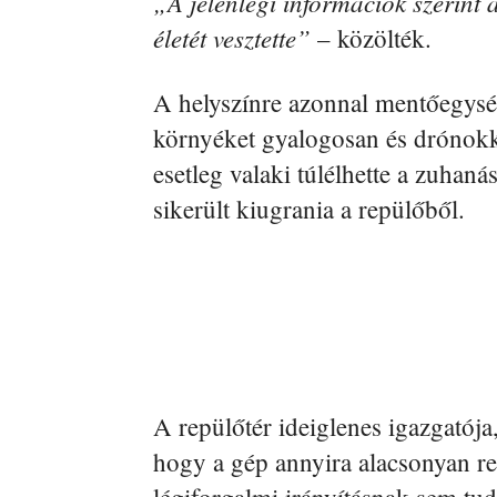
„A jelenlegi információk szerint 
életét vesztette”
– közölték.
A helyszínre azonnal mentőegysé
környéket gyalogosan és drónokka
esetleg valaki túlélhette a zuhan
sikerült kiugrania a repülőből.
A repülőtér ideiglenes igazgatója
hogy a gép annyira alacsonyan rep
légiforgalmi irányításnak sem tudo