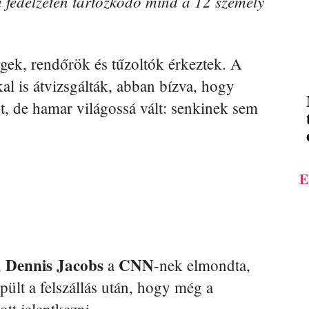
a fedélzeten tartózkodó mind a 12 személy
gek, rendőrök és tűzoltók érkeztek. A
l is átvizsgálták, abban bízva, hogy
ást, de hamar világossá vált: senkinek sem
E
Dennis Jacobs
CNN
,
a
-nek elmondta,
ült a felszállás után, hogy még a
tt jelentkezni.