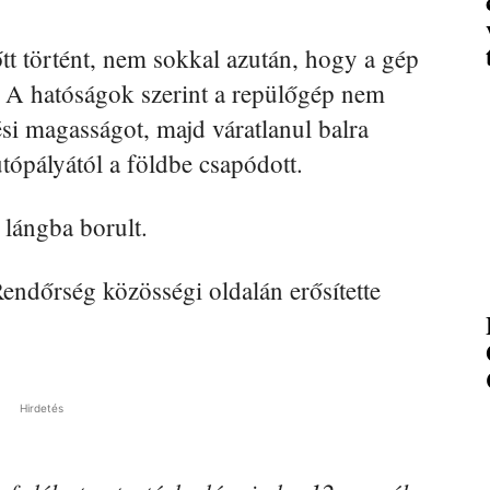
lőtt történt, nem sokkal azután, hogy a gép
ől. A hatóságok szerint a repülőgép nem
si magasságot, majd váratlanul balra
utópályától a földbe csapódott.
lángba borult.
ndőrség közösségi oldalán erősítette
Hirdetés