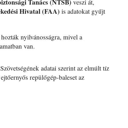
biztonsági Tanács (NTSB)
veszi át,
ekedési Hivatal (FAA)
is adatokat gyűjt
hozták nyilvánosságra, mivel a
yamatban van.
zövetségének adatai szerint az elmúlt tíz
 ejtőernyős repülőgép-baleset az