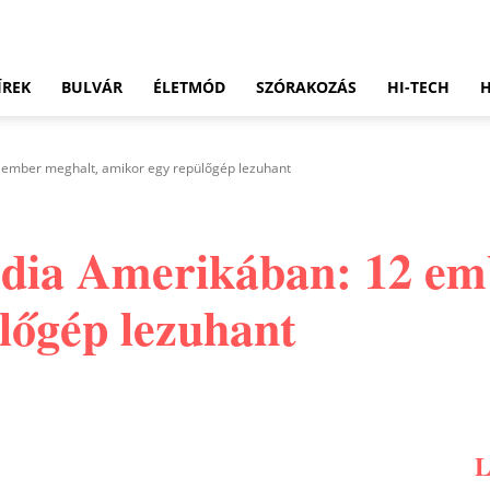
ÍREK
BULVÁR
ÉLETMÓD
SZÓRAKOZÁS
HI-TECH
 ember meghalt, amikor egy repülőgép lezuhant
édia Amerikában: 12 em
lőgép lezuhant
Pinterest
WhatsApp
Email