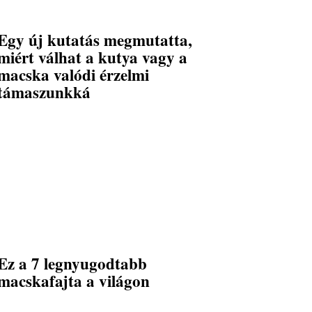
Egy új kutatás megmutatta,
miért válhat a kutya vagy a
macska valódi érzelmi
támaszunkká
Ez a 7 legnyugodtabb
macskafajta a világon