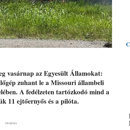
C
meg vasárnap az Egyesült Államokat:
ülőgép zuhant le a Missouri állambeli
lében. A fedélzeten tartózkodó mind a
ük 11 ejtőernyős és a pilóta.
Hirdetés