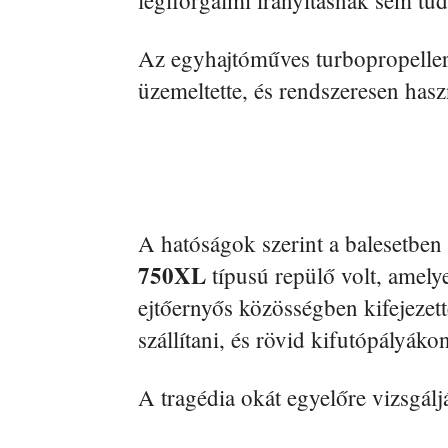
Az egyhajtóműves turbopropeller
üzemeltette, és rendszeresen has
A hatóságok szerint a balesetben 
750XL
típusú repülő volt, amely
ejtőernyős közösségben kifejezett
szállítani, és rövid kifutópályák
A tragédia okát egyelőre vizsgálj