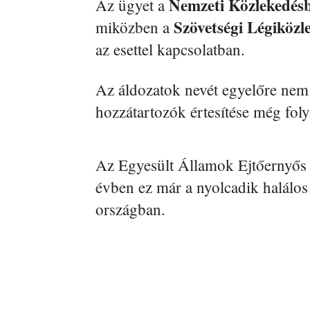
Nemzeti Közlekedés
Az ügyet a
Szövetségi Légiközl
miközben a
az esettel kapcsolatban.
Az áldozatok nevét egyelőre nem 
hozzátartozók értesítése még fol
Az Egyesült Államok Ejtőernyős S
évben ez már a nyolcadik halálos
országban.