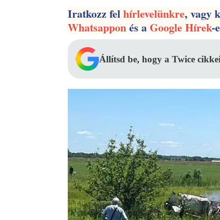
Iratkozz fel
hírlevelünkre
, vagy 
Whatsappon
és a
Google Hírek
-
Állítsd be, hogy a Twice cikke