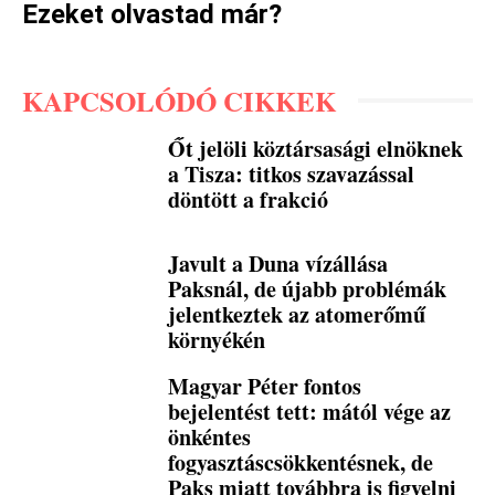
Ezeket olvastad már?
KAPCSOLÓDÓ CIKKEK
Őt jelöli köztársasági elnöknek
a Tisza: titkos szavazással
döntött a frakció
Javult a Duna vízállása
Paksnál, de újabb problémák
jelentkeztek az atomerőmű
környékén
Magyar Péter fontos
bejelentést tett: mától vége az
önkéntes
fogyasztáscsökkentésnek, de
Paks miatt továbbra is figyelni