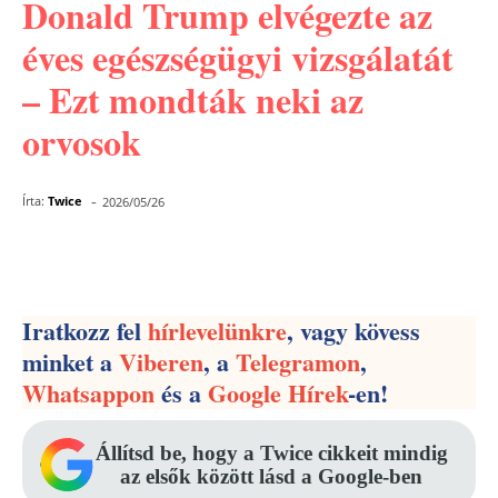
Donald Trump elvégezte az
éves egészségügyi vizsgálatát
– Ezt mondták neki az
orvosok
-
Írta:
Twice
2026/05/26
Facebook
Pinterest
WhatsApp
Iratkozz fel
hírlevelünkre
, vagy kövess
minket a
Viberen
, a
Telegramon
,
Whatsappon
és a
Google Hírek
-en!
Állítsd be, hogy a Twice cikkeit mindig
az elsők között lásd a Google-ben