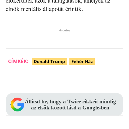
előkerültek azok a találgatások, amelyek az
elnök mentális állapotát érintik.
Hirdetés
CÍMKÉK:
Donald Trump
Fehér Ház
Facebook
Pinterest
WhatsApp
Állítsd be, hogy a Twice cikkeit mindig
az elsők között lásd a Google-ben