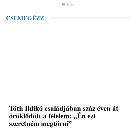
Hirdetés
CSEMEGÉZZ
Tóth Ildikó családjában száz éven át
öröklődött a félelem: „Én ezt
szeretném megtörni”