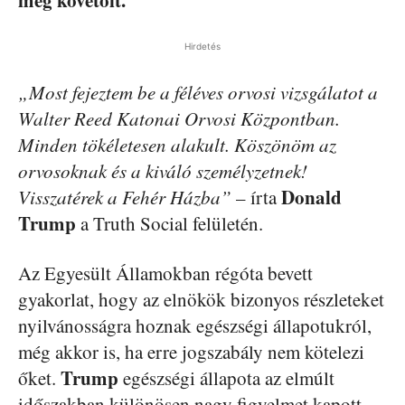
Hirdetés
„Most fejeztem be a féléves orvosi vizsgálatot a
Walter Reed Katonai Orvosi Központban.
Minden tökéletesen alakult. Köszönöm az
orvosoknak és a kiváló személyzetnek!
Donald
Visszatérek a Fehér Házba”
– írta
Trump
a Truth Social felületén.
Az Egyesült Államokban régóta bevett
gyakorlat, hogy az elnökök bizonyos részleteket
nyilvánosságra hoznak egészségi állapotukról,
még akkor is, ha erre jogszabály nem kötelezi
Trump
őket.
egészségi állapota az elmúlt
időszakban különösen nagy figyelmet kapott,