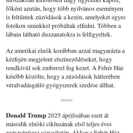
főként azután, hogy több nyilvános eseményen
is feltűntek zúzódások a kezén, amelyeket egyes
fotókon sminkkel próbáltak elfedni. Többen a
lábain látható duzzanatokra is felfigyeltek.
Az amerikai elnök korábban azzal magyarázta a
kézfején megjelent elszíneződéseket, hogy
rendkívül sok emberrel fog kezet. A Fehér Ház
később közölte, hogy a zúzódások hátterében
véralvadásgátló gyógyszerek szedése állhat.
Hirdetés
Donald Trump
2025 áprilisában esett át
második elnöki ciklusának első teljes éves
egészségügyi vizsgálatán. Akkor a Fehér Ház