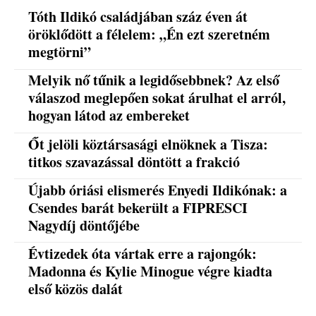
Tóth Ildikó családjában száz éven át
öröklődött a félelem: „Én ezt szeretném
megtörni”
Melyik nő tűnik a legidősebbnek? Az első
válaszod meglepően sokat árulhat el arról,
hogyan látod az embereket
Őt jelöli köztársasági elnöknek a Tisza:
titkos szavazással döntött a frakció
Újabb óriási elismerés Enyedi Ildikónak: a
Csendes barát bekerült a FIPRESCI
Nagydíj döntőjébe
Évtizedek óta vártak erre a rajongók:
Madonna és Kylie Minogue végre kiadta
első közös dalát