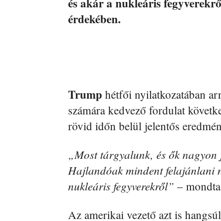
és akár a nukleáris fegyverekr
érdekében.
Trump
hétfői nyilatkozatában ar
számára kedvező fordulat követke
rövid időn belül jelentős eredmén
„Most tárgyalunk, és ők nagyon 
Hajlandóak mindent felajánlani
nukleáris fegyverekről”
– mondta 
Az amerikai vezető azt is hangsú