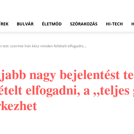
ÍREK
BULVÁR
ÉLETMÓD
SZÓRAKOZÁS
HI-TECH
ett: szerinte Irán kész minden feltételt elfogadni,...
bb nagy bejelentést tet
ételt elfogadni, a „telje
rkezhet