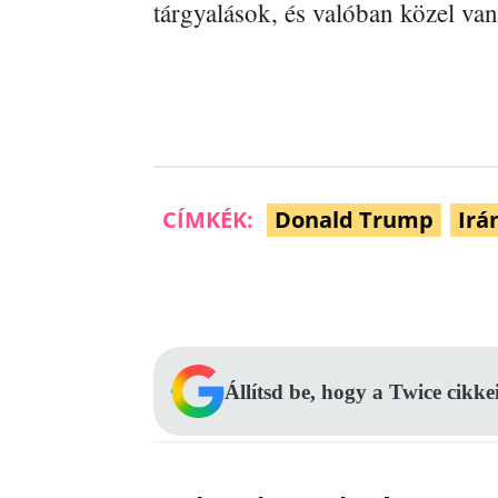
tárgyalások, és valóban közel va
CÍMKÉK:
Donald Trump
Irá
Facebook
Megosztás
Állítsd be, hogy a Twice cikke