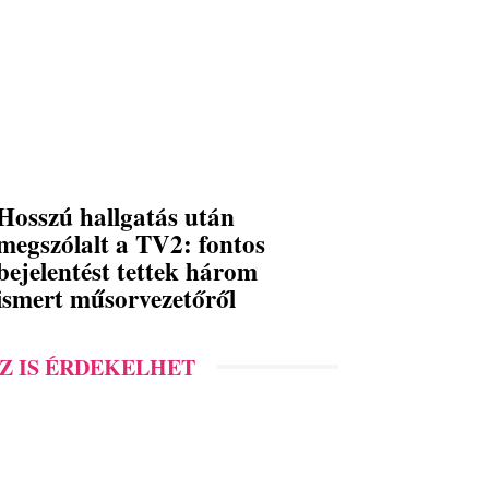
Hosszú hallgatás után
megszólalt a TV2: fontos
bejelentést tettek három
ismert műsorvezetőről
Z IS ÉRDEKELHET