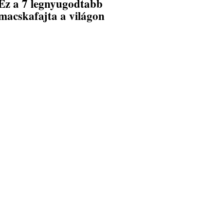
Ez a 7 legnyugodtabb
macskafajta a világon