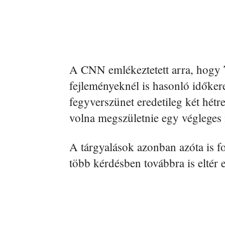
A CNN emlékeztetett arra, hogy
fejleményeknél is hasonló időkeret
fegyverszünet eredetileg két hétre s
volna megszületnie egy végleges 
A tárgyalások azonban azóta is fo
több kérdésben továbbra is eltér 