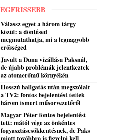
LEGFRISSEBB
Válassz egyet a három tárgy
közül: a döntésed
megmutathatja, mi a legnagyobb
erősséged
Javult a Duna vízállása Paksnál,
de újabb problémák jelentkeztek
az atomerőmű környékén
Hosszú hallgatás után megszólalt
a TV2: fontos bejelentést tettek
három ismert műsorvezetőről
Magyar Péter fontos bejelentést
tett: mától vége az önkéntes
fogyasztáscsökkentésnek, de Paks
miatt továbbra is figyelni kell