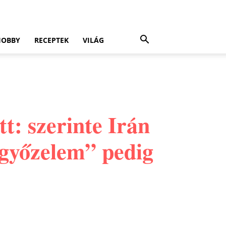
HOBBY
RECEPTEK
VILÁG
t: szerinte Irán
s győzelem” pedig