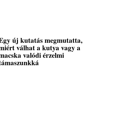
Egy új kutatás megmutatta,
miért válhat a kutya vagy a
macska valódi érzelmi
támaszunkká