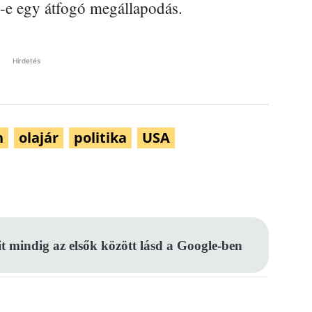
n-e egy átfogó megállapodás.
Hirdetés
n
olajár
politika
USA
Pinterest
WhatsApp
Email
it mindig az elsők között lásd a Google-ben