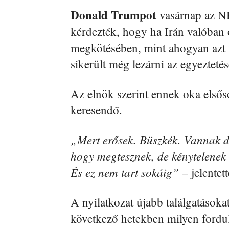
Donald Trumpot
vasárnap az N
kérdezték, hogy ha Irán valóban 
megkötésében, mint ahogyan azt t
sikerült még lezárni az egyeztetés
Az elnök szerint ennek oka elsős
keresendő.
„Mert erősek. Büszkék. Vannak d
hogy megtesznek, de kénytelenek 
És ez nem tart sokáig”
– jelentett
A nyilatkozat újabb találgatásokat
következő hetekben milyen fordul