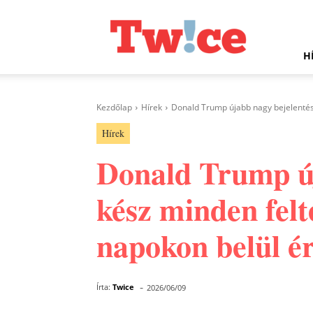
Twice.hu
H
Kezdőlap
Hírek
Donald Trump újabb nagy bejelentést t
Hírek
Donald Trump úja
kész minden felt
napokon belül é
-
Írta:
Twice
2026/06/09