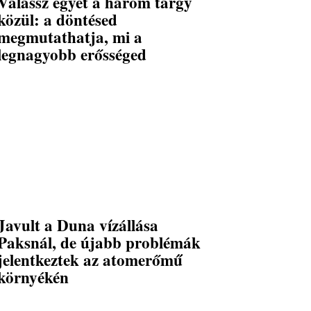
Válassz egyet a három tárgy
közül: a döntésed
megmutathatja, mi a
legnagyobb erősséged
Javult a Duna vízállása
Paksnál, de újabb problémák
jelentkeztek az atomerőmű
környékén