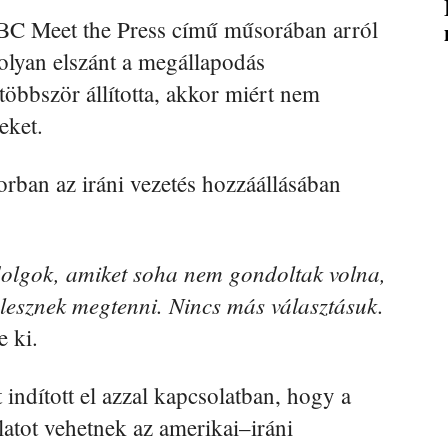
BC Meet the Press című műsorában arról
olyan elszánt a megállapodás
öbbször állította, akkor miért nem
eket.
orban az iráni vezetés hozzáállásában
olgok, amiket soha nem gondoltak volna,
lesznek megtenni. Nincs más választásuk.
e ki.
 indított el azzal kapcsolatban, hogy a
atot vehetnek az amerikai–iráni