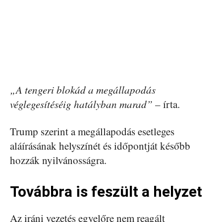
„A tengeri blokád a megállapodás
véglegesítéséig hatályban marad”
– írta.
Trump szerint a megállapodás esetleges
aláírásának helyszínét és időpontját később
hozzák nyilvánosságra.
Továbbra is feszült a helyzet
Az iráni vezetés egyelőre nem reagált