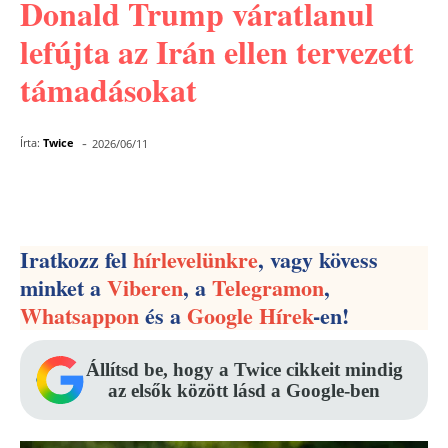
Donald Trump váratlanul
lefújta az Irán ellen tervezett
támadásokat
-
Írta:
Twice
2026/06/11
Facebook
Pinterest
WhatsApp
Iratkozz fel
hírlevelünkre
, vagy kövess
minket a
Viberen
, a
Telegramon
,
Whatsappon
és a
Google Hírek
-en!
Állítsd be, hogy a Twice cikkeit mindig
az elsők között lásd a Google-ben