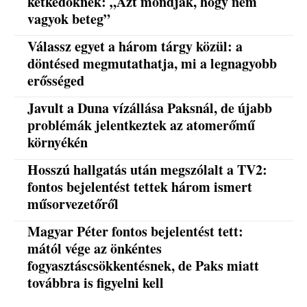
kétkedőknek: „Azt mondják, hogy nem
vagyok beteg”
Válassz egyet a három tárgy közül: a
döntésed megmutathatja, mi a legnagyobb
erősséged
Javult a Duna vízállása Paksnál, de újabb
problémák jelentkeztek az atomerőmű
környékén
Hosszú hallgatás után megszólalt a TV2:
fontos bejelentést tettek három ismert
műsorvezetőről
Magyar Péter fontos bejelentést tett:
mától vége az önkéntes
fogyasztáscsökkentésnek, de Paks miatt
továbbra is figyelni kell