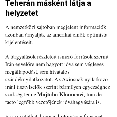
Teherán másként látja a
helyzetet
A nemzetközi sajtóban megjelent információk
azonban árnyalják az amerikai elnök optimista
kijelentéseit.
A tárgyalások részleteit ismerő források szerint
Irán egyelőre nem hagyott jóvá sem végleges
megállapodást, sem hivatalos
szándéknyilatkozatot. Az Axiosnak nyilatkozó
iráni tisztviselők szerint bármilyen egyezséghez
Mojtaba Khamenei
szükség lenne
, Irán de
facto legfőbb vezetőjének jóváhagyására is.
Ez arra utalhat, hogy a diplomáciai folyamat