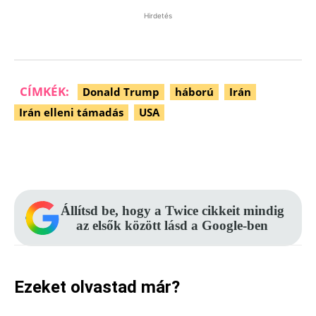
Hirdetés
CÍMKÉK:
Donald Trump
háború
Irán
Irán elleni támadás
USA
Facebook
Pinterest
WhatsApp
Állítsd be, hogy a Twice cikkeit mindig
az elsők között lásd a Google-ben
Ezeket olvastad már?