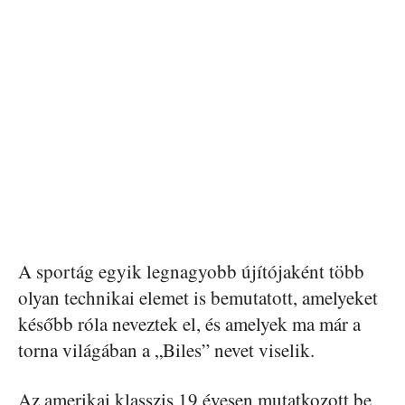
A sportág egyik legnagyobb újítójaként több
olyan technikai elemet is bemutatott, amelyeket
később róla neveztek el, és amelyek ma már a
torna világában a „Biles” nevet viselik.
Az amerikai klasszis 19 évesen mutatkozott be