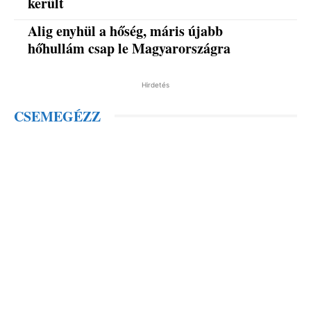
került
Alig enyhül a hőség, máris újabb
hőhullám csap le Magyarországra
Hirdetés
CSEMEGÉZZ