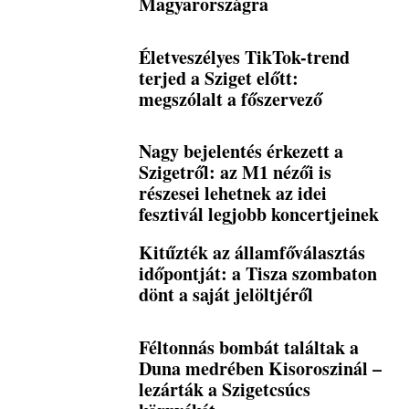
Magyarországra
Életveszélyes TikTok-trend
terjed a Sziget előtt:
megszólalt a főszervező
Nagy bejelentés érkezett a
Szigetről: az M1 nézői is
részesei lehetnek az idei
fesztivál legjobb koncertjeinek
Kitűzték az államfőválasztás
időpontját: a Tisza szombaton
dönt a saját jelöltjéről
Féltonnás bombát találtak a
Duna medrében Kisoroszinál –
lezárták a Szigetcsúcs