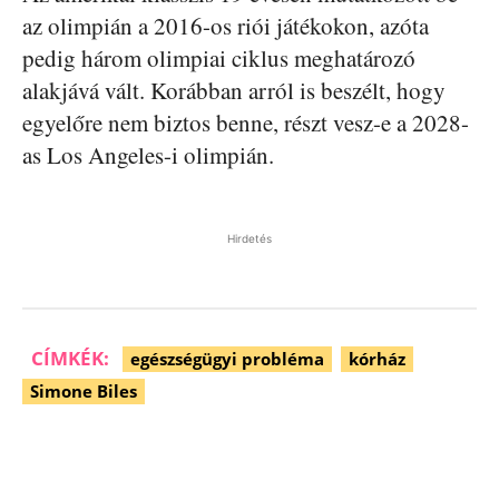
az olimpián a 2016-os riói játékokon, azóta
pedig három olimpiai ciklus meghatározó
alakjává vált. Korábban arról is beszélt, hogy
egyelőre nem biztos benne, részt vesz-e a 2028-
as Los Angeles-i olimpián.
Hirdetés
CÍMKÉK:
egészségügyi probléma
kórház
Simone Biles
Facebook
Pinterest
WhatsApp