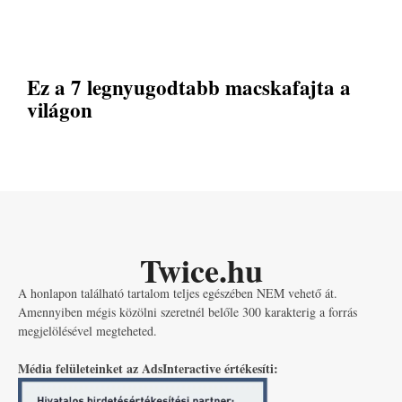
Ez a 7 legnyugodtabb macskafajta a
világon
Twice.hu
A honlapon található tartalom teljes egészében NEM vehető át.
Amennyiben mégis közölni szeretnél belőle 300 karakterig a forrás
megjelölésével megteheted.
Média felületeinket az AdsInteractive értékesíti: