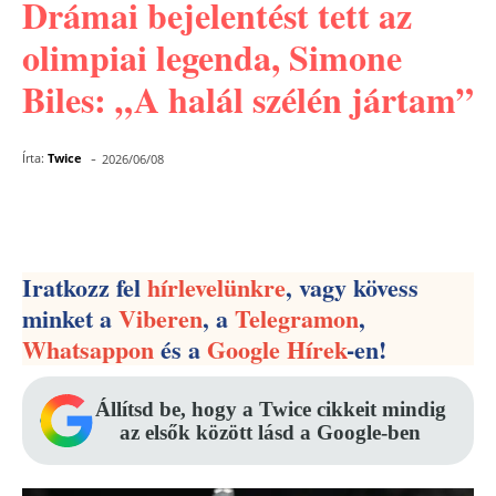
Drámai bejelentést tett az
olimpiai legenda, Simone
Biles: „A halál szélén jártam”
-
Írta:
Twice
2026/06/08
Facebook
Pinterest
WhatsApp
Iratkozz fel
hírlevelünkre
, vagy kövess
minket a
Viberen
, a
Telegramon
,
Whatsappon
és a
Google Hírek
-en!
Állítsd be, hogy a Twice cikkeit mindig
az elsők között lásd a Google-ben