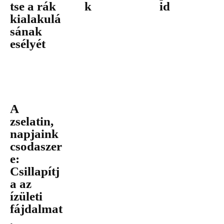
tse a rák
k
id
kialakulá
sának
esélyét
A
zselatin,
napjaink
csodaszer
e:
Csillapítj
a az
ízületi
fájdalmat
,