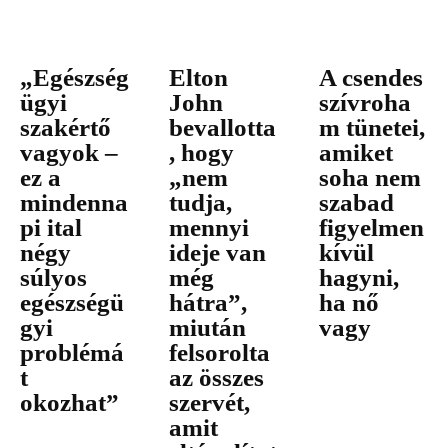
„Egészség
Elton
A csendes
ügyi
John
szívroha
szakértő
bevallotta
m tünetei,
vagyok –
, hogy
amiket
ez a
„nem
soha nem
mindenna
tudja,
szabad
pi ital
mennyi
figyelmen
négy
ideje van
kívül
súlyos
még
hagyni,
egészségü
hátra”,
ha nő
gyi
miután
vagy
problémá
felsorolta
t
az összes
okozhat”
szervét,
amit