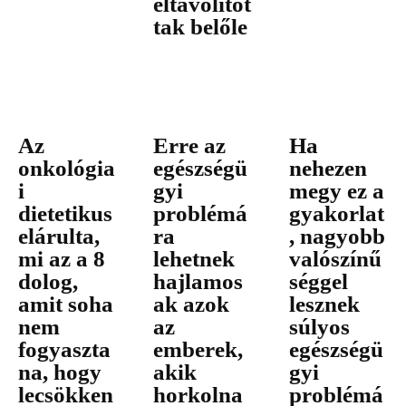
eltávolítot
tak belőle
Az
Erre az
Ha
onkológia
egészségü
nehezen
i
gyi
megy ez a
dietetikus
problémá
gyakorlat
elárulta,
ra
, nagyobb
mi az a 8
lehetnek
valószínű
dolog,
hajlamos
séggel
amit soha
ak azok
lesznek
nem
az
súlyos
fogyaszta
emberek,
egészségü
na, hogy
akik
gyi
lecsökken
horkolna
problémá