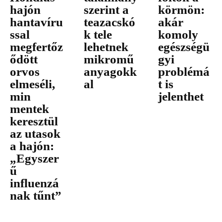
hajón
szerint a
körmön:
hantavíru
teazacskó
akár
ssal
k tele
komoly
megfertőz
lehetnek
egészségü
ődött
mikromű
gyi
orvos
anyagokk
problémá
elmeséli,
al
t is
min
jelenthet
mentek
keresztül
az utasok
a hajón:
„Egyszer
ű
influenzá
nak tűnt”