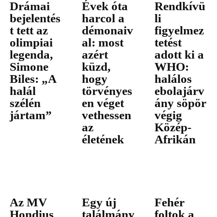
Drámai
Évek óta
Rendkívü
bejelentés
harcol a
li
t tett az
démonaiv
figyelmez
olimpiai
al: most
tetést
legenda,
azért
adott ki a
Simone
küzd,
WHO:
Biles: „A
hogy
halálos
halál
törvényes
ebolajárv
szélén
en véget
ány söpör
jártam”
vethessen
végig
az
Közép-
életének
Afrikán
Az MV
Egy új
Fehér
Hondius
találmány
foltok a