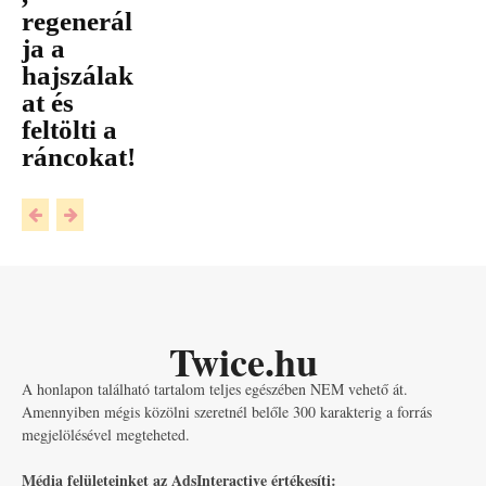
regenerál
ja a
hajszálak
at és
feltölti a
ráncokat!
Twice.hu
A honlapon található tartalom teljes egészében NEM vehető át.
Amennyiben mégis közölni szeretnél belőle 300 karakterig a forrás
megjelölésével megteheted.
Média felületeinket az AdsInteractive értékesíti: