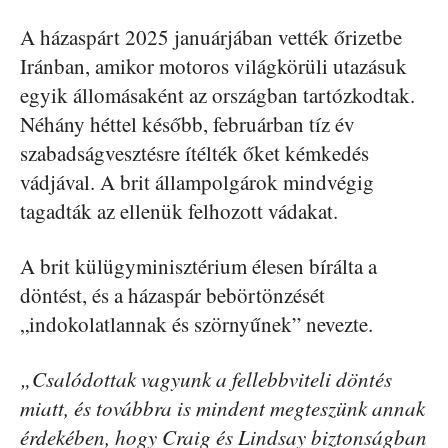
A házaspárt 2025 januárjában vették őrizetbe
Iránban, amikor motoros világkörüli utazásuk
egyik állomásaként az országban tartózkodtak.
Néhány héttel később, februárban tíz év
szabadságvesztésre ítélték őket kémkedés
vádjával. A brit állampolgárok mindvégig
tagadták az ellenük felhozott vádakat.
A brit külügyminisztérium élesen bírálta a
döntést, és a házaspár bebörtönzését
„indokolatlannak és szörnyűnek” nevezte.
„Csalódottak vagyunk a fellebbviteli döntés
miatt, és továbbra is mindent megteszünk annak
érdekében, hogy Craig és Lindsay biztonságban