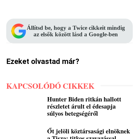
Facebook
Pinterest
WhatsApp
Állítsd be, hogy a Twice cikkeit mindig
az elsők között lásd a Google-ben
Ezeket olvastad már?
KAPCSOLÓDÓ CIKKEK
Hunter Biden ritkán hallott
részletet árult el édesapja
súlyos betegségéről
Őt jelöli köztársasági elnöknek
a Tisza: titkos szavazással