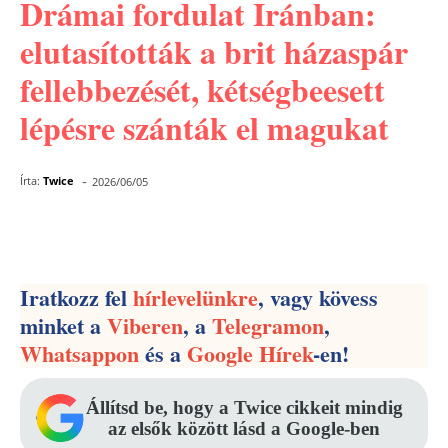
Drámai fordulat Iránban:
elutasították a brit házaspár
fellebbezését, kétségbeesett
lépésre szánták el magukat
-
Írta:
Twice
2026/06/05
Facebook
Pinterest
WhatsApp
Iratkozz fel
hírlevelünkre
, vagy kövess
minket a
Viberen
, a
Telegramon
,
Whatsappon
és a
Google Hírek
-en!
Állítsd be, hogy a Twice cikkeit mindig
az elsők között lásd a Google-ben