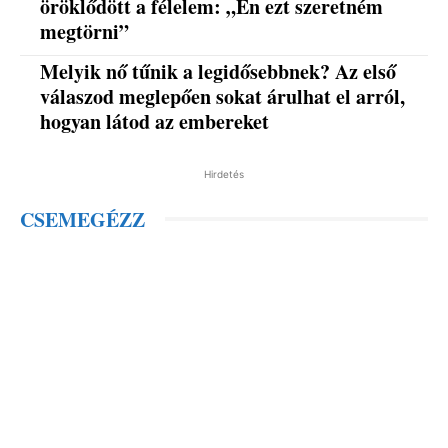
öröklődött a félelem: „Én ezt szeretném
megtörni”
Melyik nő tűnik a legidősebbnek? Az első
válaszod meglepően sokat árulhat el arról,
hogyan látod az embereket
Hirdetés
CSEMEGÉZZ