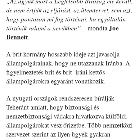
„Az ügyük most a Legfelsőbb Bíróság elé került,
de nem értjük az eljárást, az ütemtervet, sem azt,
hogy pontosan mi fog történni, ha egyáltalán
Joe
történik valami a nevükben”
– mondta
Bennett
.
A brit kormány hosszabb ideje azt javasolja
állampolgárainak, hogy ne utazzanak Iránba. A
figyelmeztetés brit és brit–iráni kettős
állampolgárokra egyaránt vonatkozik.
A nyugati országok rendszeresen bírálják
Teheránt amiatt, hogy biztonsági és
nemzetbiztonsági vádakra hivatkozva külföldi
állampolgárokat vesz őrizetbe. Több nemzetközi
szervezet szerint az ilyen ügyek gyakran