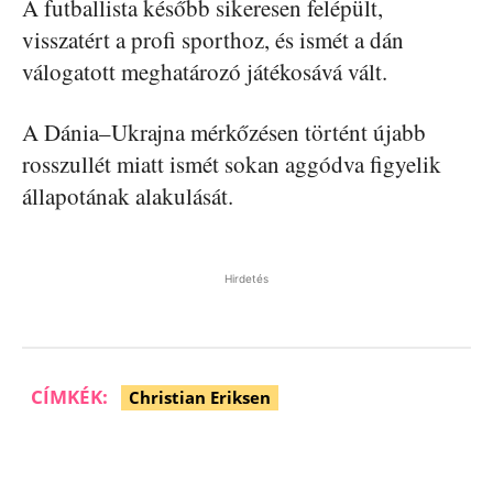
A futballista később sikeresen felépült,
visszatért a profi sporthoz, és ismét a dán
válogatott meghatározó játékosává vált.
A Dánia–Ukrajna mérkőzésen történt újabb
rosszullét miatt ismét sokan aggódva figyelik
állapotának alakulását.
Hirdetés
CÍMKÉK:
Christian Eriksen
Facebook
Pinterest
WhatsApp