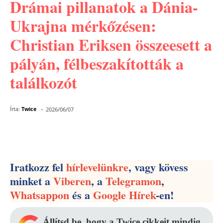
Drámai pillanatok a Dánia-
Ukrajna mérkőzésen:
Christian Eriksen összeesett a
pályán, félbeszakították a
találkozót
-
Írta:
Twice
2026/06/07
Facebook
Pinterest
WhatsApp
Iratkozz fel
hírlevelünkre
, vagy kövess
minket a
Viberen
, a
Telegramon
,
Whatsappon
és a
Google Hírek
-en!
Állítsd be, hogy a Twice cikkeit mindig