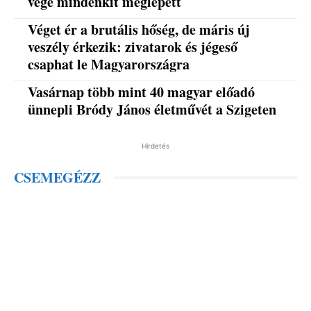
vége mindenkit meglepett
Véget ér a brutális hőség, de máris új
veszély érkezik: zivatarok és jégeső
csaphat le Magyarországra
Vasárnap több mint 40 magyar előadó
ünnepli Bródy János életművét a Szigeten
Hirdetés
CSEMEGÉZZ