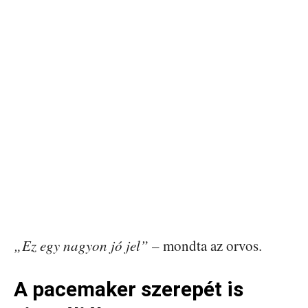
„Ez egy nagyon jó jel”
– mondta az orvos.
A pacemaker szerepét is