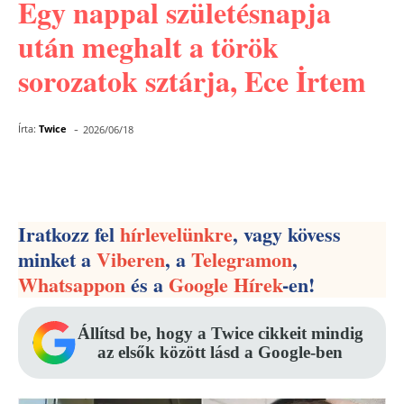
Egy nappal születésnapja
után meghalt a török
sorozatok sztárja, Ece İrtem
-
Írta:
Twice
2026/06/18
Facebook
Pinterest
WhatsApp
Iratkozz fel
hírlevelünkre
, vagy kövess
minket a
Viberen
, a
Telegramon
,
Whatsappon
és a
Google Hírek
-en!
Állítsd be, hogy a Twice cikkeit mindig
az elsők között lásd a Google-ben