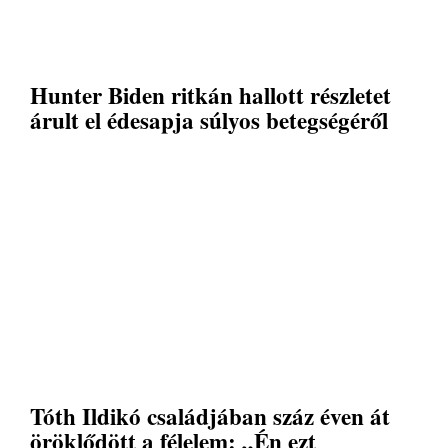
Hunter Biden ritkán hallott részletet
árult el édesapja súlyos betegségéről
Tóth Ildikó családjában száz éven át
öröklődött a félelem: „Én ezt