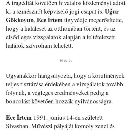
A tragédiát követően hivatalos közleményt adott
Uğur
ki a színésznőt képviselő jogi csapat is.
Gökkoyun
Ece İrtem
,
ügyvédje megerősítette,
hogy a haláleset az otthonában történt, és az
elsődleges vizsgálatok alapján a feltételezett
halálok szívroham lehetett.
Hirdetés
Ugyanakkor hangsúlyozta, hogy a körülmények
teljes tisztázása érdekében a vizsgálatok tovább
folynak, a végleges eredményeket pedig a
boncolást követően hozzák nyilvánosságra.
Ece İrtem
1991. június 14-én született
Sivasban. Művészi pályáját komoly zenei és