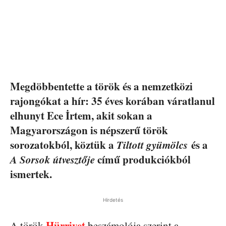
Megdöbbentette a török és a nemzetközi
rajongókat a hír: 35 éves korában váratlanul
elhunyt Ece İrtem, akit sokan a
Magyarországon is népszerű török
sorozatokból, köztük a
Tiltott gyümölcs
és a
A Sorsok útvesztője
című produkciókból
ismertek.
Hirdetés
Hürriyet
A török
beszámolója szerint a