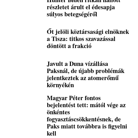
részletet árult el édesapja
súlyos betegségéről
Őt jelöli köztársasági elnöknek
a Tisza: titkos szavazással
döntött a frakció
Javult a Duna vízállása
Paksnál, de újabb problémák
jelentkeztek az atomerőmű
környékén
Magyar Péter fontos
bejelentést tett: mától vége az
önkéntes
fogyasztáscsökkentésnek, de
Paks miatt továbbra is figyelni
kell