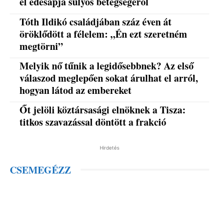
el édesapja súlyos betegségéről
Tóth Ildikó családjában száz éven át
öröklődött a félelem: „Én ezt szeretném
megtörni”
Melyik nő tűnik a legidősebbnek? Az első
válaszod meglepően sokat árulhat el arról,
hogyan látod az embereket
Őt jelöli köztársasági elnöknek a Tisza:
titkos szavazással döntött a frakció
Hirdetés
CSEMEGÉZZ