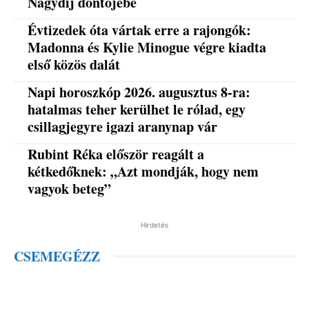
Nagydíj döntőjébe
Évtizedek óta vártak erre a rajongók:
Madonna és Kylie Minogue végre kiadta
első közös dalát
Napi horoszkóp 2026. augusztus 8-ra:
hatalmas teher kerülhet le rólad, egy
csillagjegyre igazi aranynap vár
Rubint Réka először reagált a
kétkedőknek: „Azt mondják, hogy nem
vagyok beteg”
Hirdetés
CSEMEGÉZZ