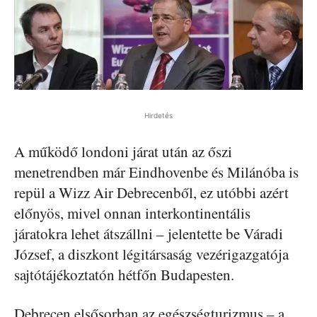
Hirdetés
A működő londoni járat után az őszi
menetrendben már Eindhovenbe és Milánóba is
repül a Wizz Air Debrecenből, ez utóbbi azért
előnyös, mivel onnan interkontinentális
járatokra lehet átszállni – jelentette be Váradi
József, a diszkont légitársaság vezérigazgatója
sajtótájékoztatón hétfőn Budapesten.
Debrecen elsősorban az egészségturizmus – a