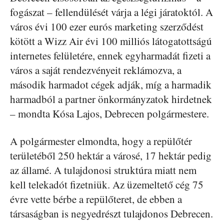
fogászat – fellendülését várja a légi járatoktól. A
város évi 100 ezer eurós marketing szerződést
kötött a Wizz Air évi 100 milliós látogatottságú
internetes felületére, ennek egyharmadát fizeti a
város a saját rendezvényeit reklámozva, a
második harmadot cégek adják, míg a harmadik
harmadból a partner önkormányzatok hirdetnek
– mondta Kósa Lajos, Debrecen polgármestere.
A polgármester elmondta, hogy a repülőtér
területéből 250 hektár a városé, 17 hektár pedig
az államé. A tulajdonosi struktúra miatt nem
kell telekadót fizetniük. Az üzemeltető cég 75
évre vette bérbe a repülőteret, de ebben a
társaságban is negyedrészt tulajdonos Debrecen.