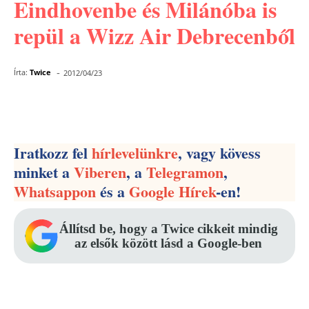
Eindhovenbe és Milánóba is
repül a Wizz Air Debrecenből
-
Írta:
Twice
2012/04/23
Facebook
Pinterest
WhatsApp
Iratkozz fel
hírlevelünkre
, vagy kövess
minket a
Viberen
, a
Telegramon
,
Whatsappon
és a
Google Hírek
-en!
Állítsd be, hogy a Twice cikkeit mindig
az elsők között lásd a Google-ben