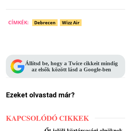
CÍMKÉK:
Debrecen
Wizz Air
Facebook
Pinterest
WhatsApp
Állítsd be, hogy a Twice cikkeit mindig
az elsők között lásd a Google-ben
Ezeket olvastad már?
KAPCSOLÓDÓ CIKKEK
Őt jelöli köztársasági elnöknek