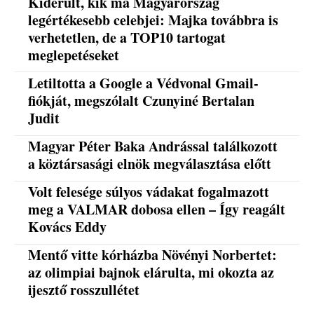
Kiderült, kik ma Magyarország
legértékesebb celebjei: Majka továbbra is
verhetetlen, de a TOP10 tartogat
meglepetéseket
Letiltotta a Google a Védvonal Gmail-
fiókját, megszólalt Czunyiné Bertalan
Judit
Magyar Péter Baka Andrással találkozott
a köztársasági elnök megválasztása előtt
Volt felesége súlyos vádakat fogalmazott
meg a VALMAR dobosa ellen – Így reagált
Kovács Eddy
Mentő vitte kórházba Növényi Norbertet:
az olimpiai bajnok elárulta, mi okozta az
ijesztő rosszullétet