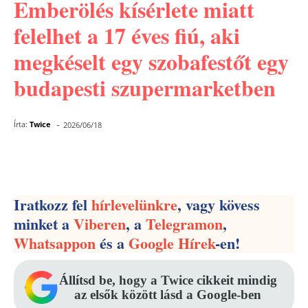
Emberölés kísérlete miatt
felelhet a 17 éves fiú, aki
megkéselt egy szobafestőt egy
budapesti szupermarketben
-
Írta:
Twice
2026/06/18
Facebook
Pinterest
WhatsApp
Iratkozz fel
hírlevelünkre
, vagy kövess
minket a
Viberen
, a
Telegramon
,
Whatsappon
és a
Google Hírek
-en!
Állítsd be, hogy a Twice cikkeit mindig
az elsők között lásd a Google-ben