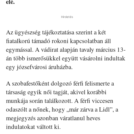
elé.
Hirdetés
Az ügyészség tájékoztatása szerint a két
fiatalkorú támadó rokoni kapcsolatban áll
egymással. A vádirat alapján tavaly március 13-
án több ismerősükkel együtt vásárolni indultak
egy józsefvárosi áruházba.
A szobafestőként dolgozó férfi felismerte a
társaság egyik női tagját, akivel korábbi
munkája során találkozott. A férfi viccesen
odaszólt a nőnek, hogy „már zárva a Lidl”, a
megjegyzés azonban váratlanul heves
indulatokat váltott ki.