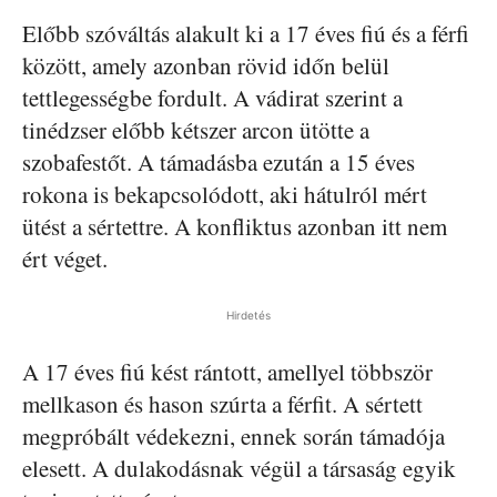
Előbb szóváltás alakult ki a 17 éves fiú és a férfi
között, amely azonban rövid időn belül
tettlegességbe fordult. A vádirat szerint a
tinédzser előbb kétszer arcon ütötte a
szobafestőt. A támadásba ezután a 15 éves
rokona is bekapcsolódott, aki hátulról mért
ütést a sértettre. A konfliktus azonban itt nem
ért véget.
Hirdetés
A 17 éves fiú kést rántott, amellyel többször
mellkason és hason szúrta a férfit. A sértett
megpróbált védekezni, ennek során támadója
elesett. A dulakodásnak végül a társaság egyik