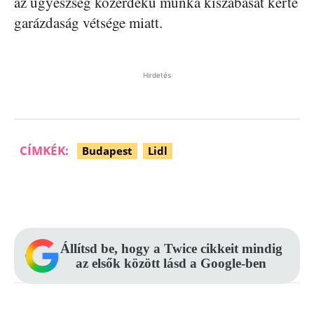
az ügyészség közérdekű munka kiszabását kérte
garázdaság vétsége miatt.
Hirdetés
CÍMKÉK:
Budapest
Lidl
Facebook
Pinterest
WhatsApp
Állítsd be, hogy a Twice cikkeit mindig
az elsők között lásd a Google-ben