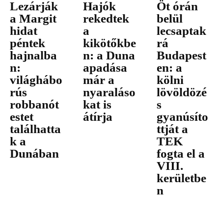
Lezárják
Hajók
Öt órán
a Margit
rekedtek
belül
hidat
a
lecsaptak
péntek
kikötőkbe
rá
hajnalba
n: a Duna
Budapest
n:
apadása
en: a
világhábo
már a
kölni
rús
nyaraláso
lövöldözé
robbanót
kat is
s
estet
átírja
gyanúsíto
találhatta
ttját a
k a
TEK
Dunában
fogta el a
VIII.
kerületbe
n