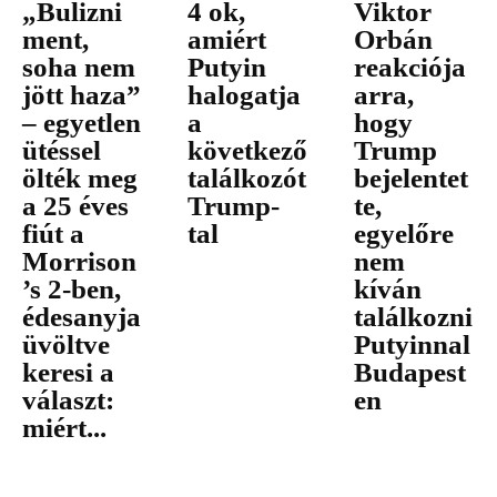
„Bulizni
4 ok,
Viktor
ment,
amiért
Orbán
soha nem
Putyin
reakciója
jött haza”
halogatja
arra,
– egyetlen
a
hogy
ütéssel
következő
Trump
ölték meg
találkozót
bejelentet
a 25 éves
Trump-
te,
fiút a
tal
egyelőre
Morrison
nem
’s 2-ben,
kíván
édesanyja
találkozni
üvöltve
Putyinnal
keresi a
Budapest
választ:
en
miért...