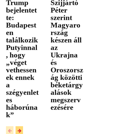
Trump
Szijjártó
bejelentet
Péter
te:
szerint
Budapest
Magyaro
en
rszág
találkozik
készen áll
Putyinnal
az
, hogy
Ukrajna
„véget
és
vethessen
Oroszorsz
ek ennek
ág közötti
a
béketárgy
szégyenlet
alások
es
megszerv
háborúna
ezésére
k”