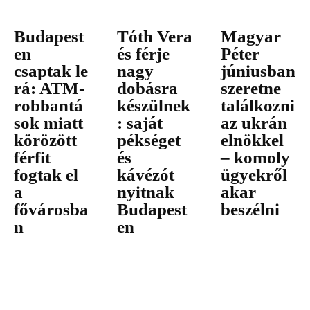
Budapest
Tóth Vera
Magyar
en
és férje
Péter
csaptak le
nagy
júniusban
rá: ATM-
dobásra
szeretne
robbantá
készülnek
találkozni
sok miatt
: saját
az ukrán
körözött
pékséget
elnökkel
férfit
és
– komoly
fogtak el
kávézót
ügyekről
a
nyitnak
akar
fővárosba
Budapest
beszélni
n
en