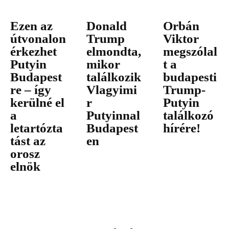
Ezen az
Donald
Orbán
útvonalon
Trump
Viktor
érkezhet
elmondta,
megszólal
Putyin
mikor
t a
Budapest
találkozik
budapesti
re – így
Vlagyimi
Trump-
kerülné el
r
Putyin
a
Putyinnal
találkozó
letartózta
Budapest
hírére!
tást az
en
orosz
elnök