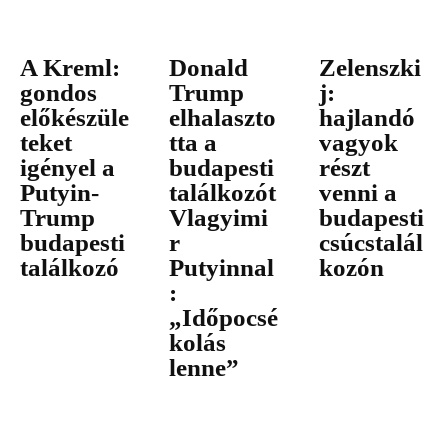
A Kreml:
Donald
Zelenszki
gondos
Trump
j:
előkészüle
elhalaszto
hajlandó
teket
tta a
vagyok
igényel a
budapesti
részt
Putyin-
találkozót
venni a
Trump
Vlagyimi
budapesti
budapesti
r
csúcstalál
találkozó
Putyinnal
kozón
:
„Időpocsé
kolás
lenne”