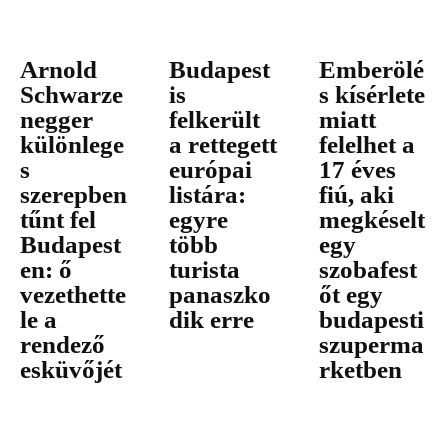
Arnold
Budapest
Emberölé
Schwarze
is
s kísérlete
negger
felkerült
miatt
különlege
a rettegett
felelhet a
s
európai
17 éves
szerepben
listára:
fiú, aki
tűnt fel
egyre
megkéselt
Budapest
több
egy
en: ő
turista
szobafest
vezethette
panaszko
őt egy
le a
dik erre
budapesti
rendező
szuperma
esküvőjét
rketben