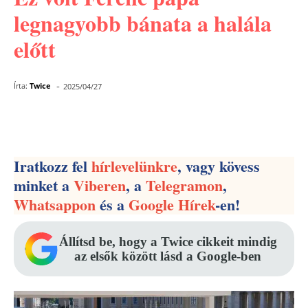
legnagyobb bánata a halála
előtt
-
Írta:
Twice
2025/04/27
Facebook
Pinterest
WhatsApp
Iratkozz fel
hírlevelünkre
, vagy kövess
minket a
Viberen
, a
Telegramon
,
Whatsappon
és a
Google Hírek
-en!
Állítsd be, hogy a Twice cikkeit mindig
az elsők között lásd a Google-ben