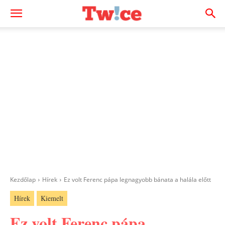
Kezdőlap
Hírek
Ez volt Ferenc pápa legnagyobb bánata a halála előtt
Hírek
Kiemelt
Ez volt Ferenc pápa