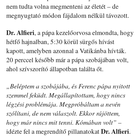
nem tudta volna megmenteni az életét – de
megnyugtató módon fájdalom nélkül távozott.
Dr. Alfieri
, a pápa kezelőorvosa elmondta, hogy
hétfő hajnalban, 5:30 körül sürgős hívást
kapott, amelyben azonnal a Vatikánba hívták.
20 perccel később már a pápa szobájában volt,
ahol szívszorító állapotban találta őt.
„Beléptem a szobájába, és Ferenc pápa nyitott
szemmel feküdt. Megállapítottam, hogy nincs
légzési problémája. Megpróbáltam a nevén
szólítani, de nem válaszolt. Ekkor rájöttem,
hogy már nincs mit tenni. Kómában volt”
–
Dr. Alfieri
idézte fel a megrendítő pillanatokat
.