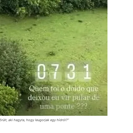
 őrült, aki hagyta, hogy leugorjak egy hídról?”