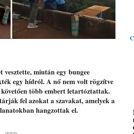
C
ét vesztette, miután egy bungee
ték egy hídról. A nő nem volt rögzítve
t követően több embert letartóztattak.
tárják fel azokat a szavakat, amelyek a
llanatokban hangzottak el.
Hirdetés