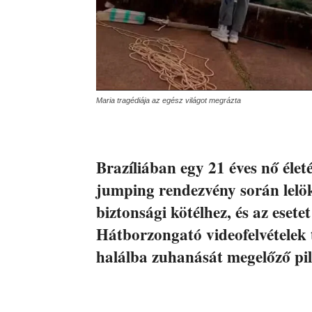
Maria tragédiája az egész világot megrázta
Brazíliában egy 21 éves nő élet
jumping rendezvény során lelök
biztonsági kötélhez, és az esete
Hátborzongató videofelvételek 
halálba zuhanását megelőző pi