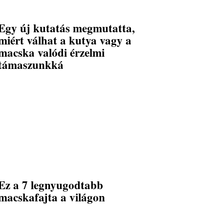
Egy új kutatás megmutatta,
miért válhat a kutya vagy a
macska valódi érzelmi
támaszunkká
Ez a 7 legnyugodtabb
macskafajta a világon