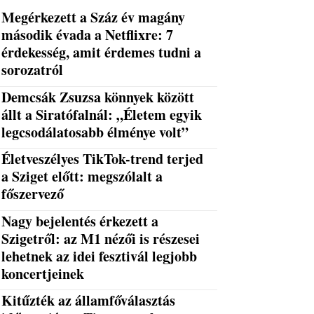
Megérkezett a Száz év magány
második évada a Netflixre: 7
érdekesség, amit érdemes tudni a
sorozatról
Demcsák Zsuzsa könnyek között
állt a Siratófalnál: „Életem egyik
legcsodálatosabb élménye volt”
Életveszélyes TikTok-trend terjed
a Sziget előtt: megszólalt a
főszervező
Nagy bejelentés érkezett a
Szigetről: az M1 nézői is részesei
lehetnek az idei fesztivál legjobb
koncertjeinek
Kitűzték az államfőválasztás