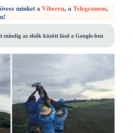
kövess minket a
Viberen
, a
Telegramon
,
en!
it mindig az elsők között lásd a Google-ben