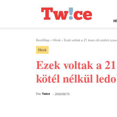
Twice.hu
H
Kezdőlap
Hírek
Ezek voltak a 21 éves nő utolsó szavai
Hírek
Ezek voltak a 21 
kötél nélkül led
-
Írta:
Twice
2026/06/15
Facebook
Megosztás