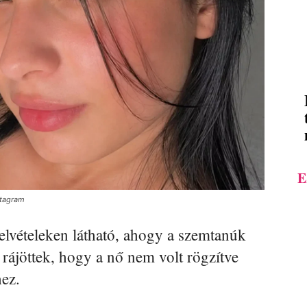
E
stagram
elvételeken látható, ahogy a szemtanúk
 rájöttek, hogy a nő nem volt rögzítve
hez.