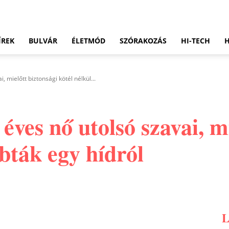
ÍREK
BULVÁR
ÉLETMÓD
SZÓRAKOZÁS
HI-TECH
, mielőtt biztonsági kötél nélkül...
éves nő utolsó szavai, m
obták egy hídról
Pinterest
WhatsApp
Email