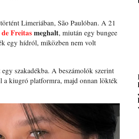
történt Limeriában, São Paulóban. A 21
de Freitas
meghalt
, miután egy bungee
ék egy hídról, miközben nem volt
t egy szakadékba. A beszámolók szerint
fel a kiugró platformra, majd onnan lökték