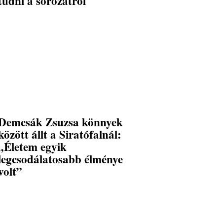
tudni a sorozatról
Demcsák Zsuzsa könnyek
között állt a Siratófalnál:
„Életem egyik
legcsodálatosabb élménye
volt”