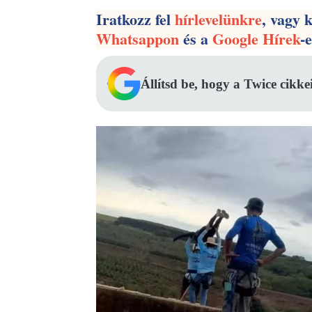
Iratkozz fel
hírlevelünkre
, vagy 
Whatsappon
és a
Google Hírek
-
Állítsd be, hogy a Twice cikke