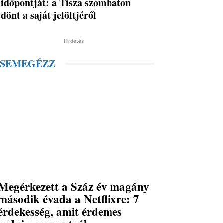
időpontját: a Tisza szombaton
dönt a saját jelöltjéről
Hirdetés
SEMEGÉZZ
Megérkezett a Száz év magány
második évada a Netflixre: 7
érdekesség, amit érdemes