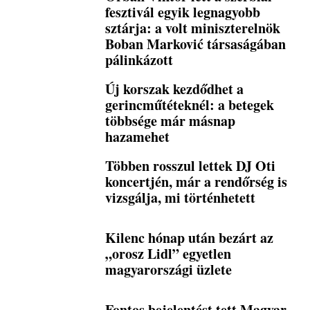
fesztivál egyik legnagyobb
sztárja: a volt miniszterelnök
Boban Marković társaságában
pálinkázott
Új korszak kezdődhet a
gerincműtéteknél: a betegek
többsége már másnap
hazamehet
Többen rosszul lettek DJ Oti
koncertjén, már a rendőrség is
vizsgálja, mi történhetett
Kilenc hónap után bezárt az
„orosz Lidl” egyetlen
magyarországi üzlete
Fontos bejelentést tett Magyar