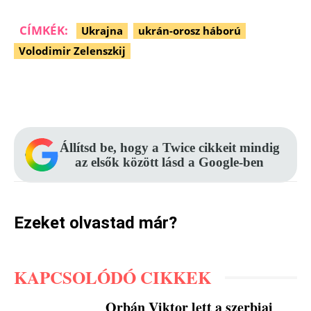
CÍMKÉK:
Ukrajna
ukrán-orosz háború
Volodimir Zelenszkij
Facebook
Pinterest
WhatsApp
Állítsd be, hogy a Twice cikkeit mindig
az elsők között lásd a Google-ben
Ezeket olvastad már?
KAPCSOLÓDÓ CIKKEK
Orbán Viktor lett a szerbiai