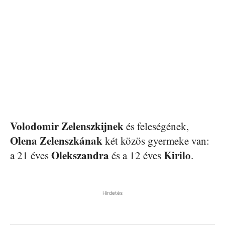
Volodomir Zelenszkijnek
és feleségének,
Olena
Zelenszkának
két közös gyermeke van:
Olekszandra
Kirilo
a 21 éves
és a 12 éves
.
Hirdetés