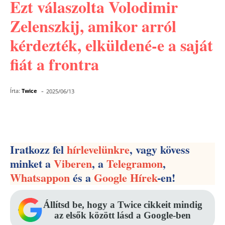
Ezt válaszolta Volodimir
Zelenszkij, amikor arról
kérdezték, elküldené-e a saját
fiát a frontra
-
Írta:
Twice
2025/06/13
Facebook
Pinterest
WhatsApp
Iratkozz fel
hírlevelünkre
, vagy kövess
minket a
Viberen
, a
Telegramon
,
Whatsappon
és a
Google Hírek
-en!
Állítsd be, hogy a Twice cikkeit mindig
az elsők között lásd a Google-ben