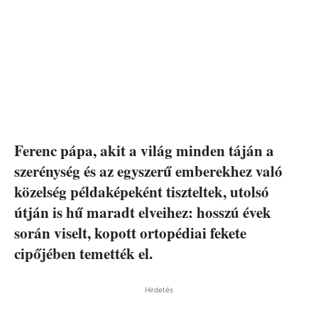
Ferenc pápa, akit a világ minden táján a
szerénység és az egyszerű emberekhez való
közelség példaképeként tiszteltek, utolsó
útján is hű maradt elveihez: hosszú évek
során viselt, kopott ortopédiai fekete
cipőjében temették el.
Hirdetés