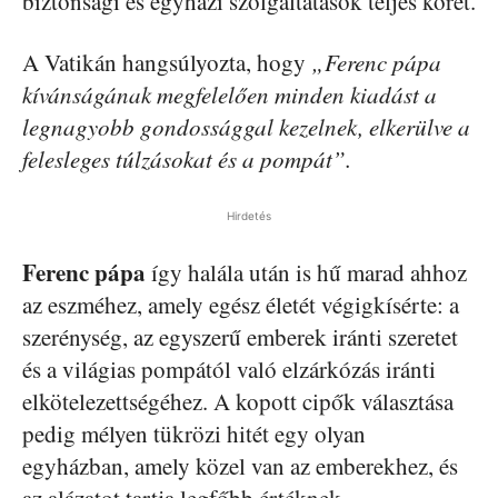
biztonsági és egyházi szolgáltatások teljes körét.
A Vatikán hangsúlyozta, hogy
„Ferenc pápa
kívánságának megfelelően minden kiadást a
legnagyobb gondossággal kezelnek, elkerülve a
felesleges túlzásokat és a pompát”.
Hirdetés
Ferenc pápa
így halála után is hű marad ahhoz
az eszméhez, amely egész életét végigkísérte: a
szerénység, az egyszerű emberek iránti szeretet
és a világias pompától való elzárkózás iránti
elkötelezettségéhez. A kopott cipők választása
pedig mélyen tükrözi hitét egy olyan
egyházban, amely közel van az emberekhez, és