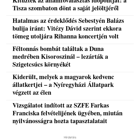
Kitűzték az államfőválasztás időpontját: a
Tisza szombaton dönt a saját jelöltjéről
Hatalmas az érdeklődés Sebestyén Balázs
bulija iránt: Vitézy Dávid szerint ekkora
tömeg utoljára Rihanna koncertjén volt
Féltonnás bombát találtak a Duna
medrében Kisoroszinál – lezárták a
Szigetcsúcs környékét
Kiderült, melyek a magyarok kedvenc
állatkertjei – a Nyíregyházi Állatpark
végzett az élen
Vizsgálatot indított az SZFE Farkas
Franciska felvételijének ügyében, miután
nyilvánosságra hozta tapasztalatait
Hirdetés