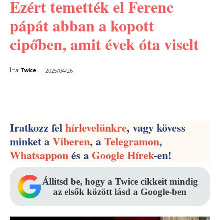
Ezért temették el Ferenc
pápát abban a kopott
cipőben, amit évek óta viselt
-
Írta:
Twice
2025/04/26
Facebook
Pinterest
WhatsApp
Iratkozz fel
hírlevelünkre
, vagy kövess
minket a
Viberen
, a
Telegramon
,
Whatsappon
és a
Google Hírek
-en!
Állítsd be, hogy a Twice cikkeit mindig
az elsők között lásd a Google-ben