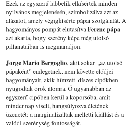
Ezek az egyszerű lábbelik elkísérték minden
nyilvános megjelenésén, szimbolizálva azt az
alázatot, amely végigkísérte pápai szolgálatát. A
Ferenc pápa
hagyományos pompát elutasítva
azt akarta, hogy szerény képe még utolsó
pillanataiban is megmaradjon.
Jorge Mario Bergoglio
, akit sokan „az utolsó
pápaként” emlegetnek, nem követte elődjei
hagyományait, akik hímzett, díszes cipőkben
nyugodtak örök álomra. Ő ugyanabban az
egyszerű cipőben kerül a koporsóba, amit
mindennap viselt, hangsúlyozva életének
üzenetét: a marginalizáltak melletti kiállást és a
valódi szerénység fontosságát.