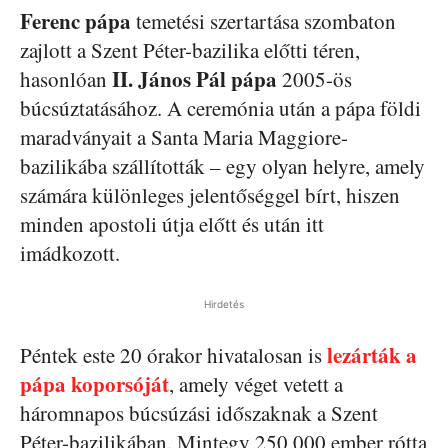
Ferenc pápa
temetési szertartása szombaton
zajlott a Szent Péter-bazilika előtti téren,
II. János Pál pápa
hasonlóan
2005-ös
búcsúztatásához. A ceremónia után a pápa földi
maradványait a Santa Maria Maggiore-
bazilikába szállították – egy olyan helyre, amely
számára különleges jelentőséggel bírt, hiszen
minden apostoli útja előtt és után itt
imádkozott.
Hirdetés
lezárták a
Péntek este 20 órakor hivatalosan is
pápa koporsóját
, amely véget vetett a
háromnapos búcsúzási időszaknak a Szent
Péter-bazilikában. Mintegy 250 000 ember rótta