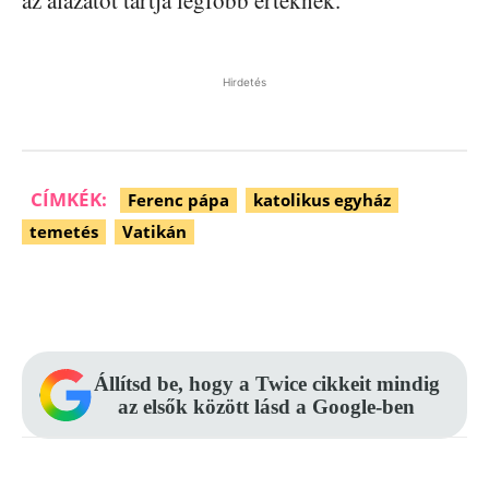
az alázatot tartja legfőbb értéknek.
Hirdetés
CÍMKÉK:
Ferenc pápa
katolikus egyház
temetés
Vatikán
Facebook
Pinterest
WhatsApp
Állítsd be, hogy a Twice cikkeit mindig
az elsők között lásd a Google-ben