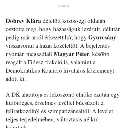
Hirdetés
Dobrev Klára
délelőtt közösségi oldalán
osztotta meg, hogy házasságuk lezárult, délután
Gyurcsány
pedig már arról érkezett hír, hogy
visszavonul a hazai közélettől. A bejelentés
Magyar Péter
nyomán megszólalt
, később
reagált a Fidesz-frakció is, valamint a
Demokratikus Koalíció hivatalos közleményt
adott ki.
A DK alapítója és leköszönő elnöke ezután egy
különleges, érzelmes levéllel búcsúzott el
feliratkozóitól és szimpatizánsaitól. A levelet
teljes terjedelmében, változtatás nélkül
közöljük: