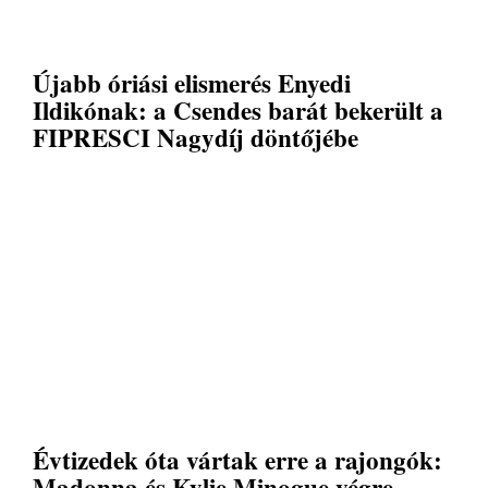
Újabb óriási elismerés Enyedi
Ildikónak: a Csendes barát bekerült a
FIPRESCI Nagydíj döntőjébe
Évtizedek óta vártak erre a rajongók:
Madonna és Kylie Minogue végre