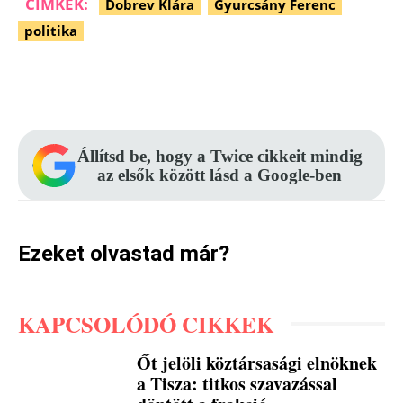
CÍMKÉK:
Dobrev Klára
Gyurcsány Ferenc
politika
Facebook
Pinterest
WhatsApp
Állítsd be, hogy a Twice cikkeit mindig
az elsők között lásd a Google-ben
Ezeket olvastad már?
KAPCSOLÓDÓ CIKKEK
Őt jelöli köztársasági elnöknek
a Tisza: titkos szavazással