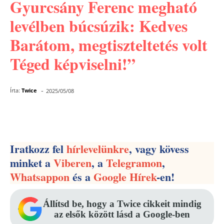
Gyurcsány Ferenc megható
levélben búcsúzik: Kedves
Barátom, megtiszteltetés volt
Téged képviselni!”
-
Írta:
Twice
2025/05/08
Facebook
Pinterest
WhatsApp
Iratkozz fel
hírlevelünkre
, vagy kövess
minket a
Viberen
, a
Telegramon
,
Whatsappon
és a
Google Hírek
-en!
Állítsd be, hogy a Twice cikkeit mindig
az elsők között lásd a Google-ben