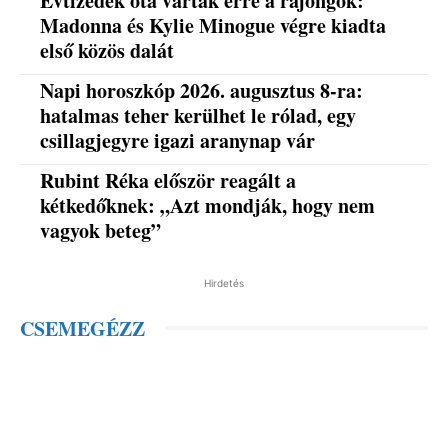
Évtizedek óta vártak erre a rajongók:
Madonna és Kylie Minogue végre kiadta
első közös dalát
Napi horoszkóp 2026. augusztus 8-ra:
hatalmas teher kerülhet le rólad, egy
csillagjegyre igazi aranynap vár
Rubint Réka először reagált a
kétkedőknek: „Azt mondják, hogy nem
vagyok beteg”
Hirdetés
CSEMEGÉZZ