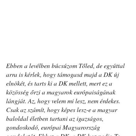
Ebben a levélben búcsúzom Tőled, de egyúttal
arra is kérlek, hogy támogasd majd a DK új
elnökét, és tarts ki a DK mellett, mert ez a
közösség őrzi a magyarok európaiságának
lángját. Az, hogy velem mi lesz, nem érdekes.
Csak az számít, hogy képes lesz-e a magyar
baloldal életben tartani az igazságos,
gondoskodó, európai Magyarország
gondolatát. Ehhez a DK, a DK-hoz pedig Te