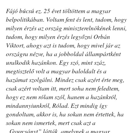
Fájó búcsú ez. 25 évet töltöttem a magyar
belpolitikában. Voltam fent és lent, tudom, hogy
milyen érzés az ország miniszterelnökének lenni,
tudom, hogy milyen érzés legyőzni Orbán
Viktort, ahogy azt is tudom, hogy mivel jár az
országra nézve, ha a jobboldal állampártként
uralkodik hazánkon. Egy szó, mint száz,
megtisztelő volt a magyar baloldalt és a
hazámat szolgálni. Mindez csak azért érte meg,
csak azért voltam itt, mert soha nem feledtem,
hogy ez nem rólam szól, hanem a hazánkról,
mindannyiunkról, Rólad. Ezt mindig így
gondoltam, akkor is, ha sokan nem értettek, ha
sokan nem ismertek, mert csak azt a
„Gyurcsányt” látták, amelynek a magyar