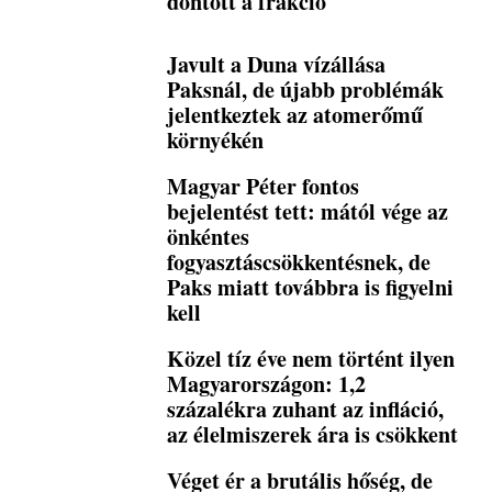
döntött a frakció
Javult a Duna vízállása
Paksnál, de újabb problémák
jelentkeztek az atomerőmű
környékén
Magyar Péter fontos
bejelentést tett: mától vége az
önkéntes
fogyasztáscsökkentésnek, de
Paks miatt továbbra is figyelni
kell
Közel tíz éve nem történt ilyen
Magyarországon: 1,2
százalékra zuhant az infláció,
az élelmiszerek ára is csökkent
Véget ér a brutális hőség, de