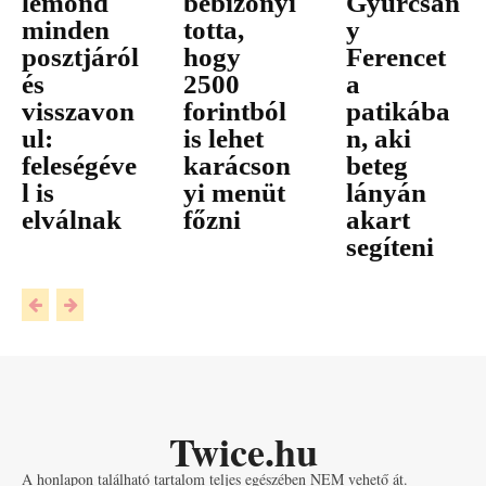
lemond
bebizonyí
Gyurcsán
minden
totta,
y
posztjáról
hogy
Ferencet
és
2500
a
visszavon
forintból
patikába
ul:
is lehet
n, aki
feleségéve
karácson
beteg
l is
yi menüt
lányán
elválnak
főzni
akart
segíteni
Twice.hu
A honlapon található tartalom teljes egészében NEM vehető át.