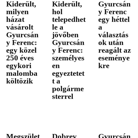
Kiderült,
Kiderült,
Gyurcsán
milyen
hol
y Ferenc
házat
telepedhet
egy héttel
vásárolt
le a
a
Gyurcsán
jövőben
választás
y Ferenc:
Gyurcsán
ok után
egy közel
y Ferenc:
reagált az
250 éves
személyes
eseménye
egykori
en
kre
malomba
egyeztetet
költözik
t a
polgárme
sterrel
Megszület
Dobrev
Gyurcsán