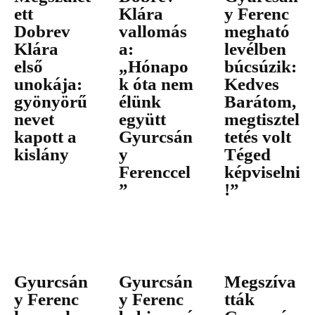
ett
Klára
y Ferenc
Dobrev
vallomás
megható
Klára
a:
levélben
első
„Hónapo
búcsúzik:
unokája:
k óta nem
Kedves
gyönyörű
élünk
Barátom,
nevet
együtt
megtisztel
kapott a
Gyurcsán
tetés volt
kislány
y
Téged
Ferenccel
képviselni
”
!”
Gyurcsán
Gyurcsán
Megszíva
y Ferenc
y Ferenc
tták