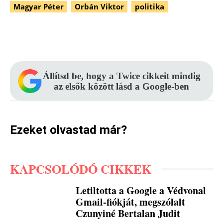
Magyar Péter
Orbán Viktor
politika
Facebook
Pinterest
WhatsApp
Állítsd be, hogy a Twice cikkeit mindig
az elsők között lásd a Google-ben
Ezeket olvastad már?
KAPCSOLÓDÓ CIKKEK
Letiltotta a Google a Védvonal
Gmail-fiókját, megszólalt
Czunyiné Bertalan Judit