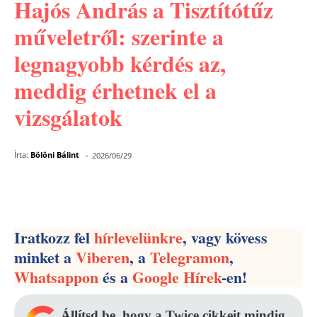
Hajós András a Tisztítótűz
műveletről: szerinte a
legnagyobb kérdés az,
meddig érhetnek el a
vizsgálatok
-
Írta:
Bölöni Bálint
2026/06/29
Facebook
Pinterest
WhatsApp
Iratkozz fel
hírlevelünkre
, vagy kövess
minket a
Viberen
, a
Telegramon
,
Whatsappon
és a
Google Hírek
-en!
Állítsd be, hogy a Twice cikkeit mindig