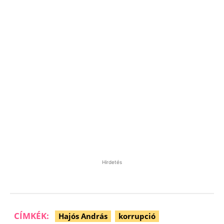
Hirdetés
CÍMKÉK:
Hajós András
korrupció