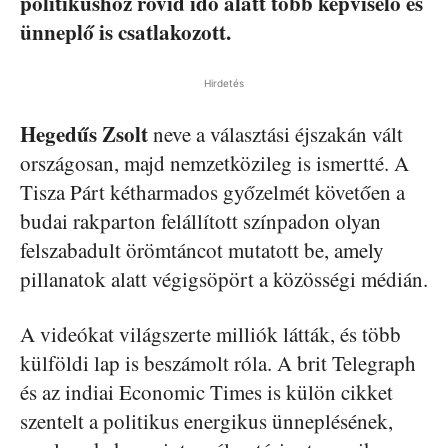
politikushoz rövid idő alatt több képviselő és
ünneplő is csatlakozott.
Hirdetés
Hegedűs Zsolt
neve a választási éjszakán vált
országosan, majd nemzetközileg is ismertté. A
Tisza Párt kétharmados győzelmét követően a
budai rakparton felállított színpadon olyan
felszabadult örömtáncot mutatott be, amely
pillanatok alatt végigsöpört a közösségi médián.
A videókat világszerte milliók látták, és több
külföldi lap is beszámolt róla. A brit Telegraph
és az indiai Economic Times is külön cikket
szentelt a politikus energikus ünneplésének,