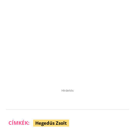
Hirdetés
CÍMKÉK:
Hegedűs Zsolt