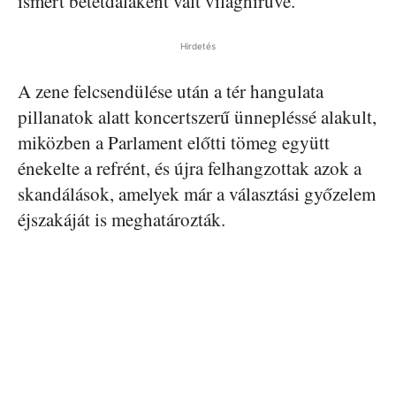
ismert betétdalaként vált világhírűvé.
Hirdetés
A zene felcsendülése után a tér hangulata
pillanatok alatt koncertszerű ünnepléssé alakult,
miközben a Parlament előtti tömeg együtt
énekelte a refrént, és újra felhangzottak azok a
skandálások, amelyek már a választási győzelem
éjszakáját is meghatározták.