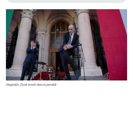
Hegedűs Zsolt ismét táncra perdült