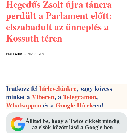
Hegedűs Zsolt újra táncra
perdült a Parlament előtt:
elszabadult az ünneplés a
Kossuth téren
-
Írta:
Twice
2026/05/09
Facebook
Pinterest
WhatsApp
Iratkozz fel
hírlevelünkre
, vagy kövess
minket a
Viberen
, a
Telegramon
,
Whatsappon
és a
Google Hírek
-en!
Állítsd be, hogy a Twice cikkeit mindig
az elsők között lásd a Google-ben