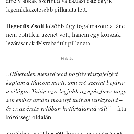
amely sokak szerint a választási este egyik
legemlékezetesebb pillanata lett.
Hegedűs Zsolt
később úgy fogalmazott: a tánc
nem politikai üzenet volt, hanem egy korszak
lezárásának felszabadult pillanata.
Hirdetés
„Hihetetlen mennyiségű pozitív visszajelzést
kaptam a táncom miatt, ami szó szerint bejárta
a világot. Talán ez a legjobb az egészben: hogy
sok ember arcára mosolyt tudtam varázsolni –
és ez az érzés valóban határtalanná vált”
– írta
közösségi oldalán.
Korábban arról beszélt, hogy a legendássá vált