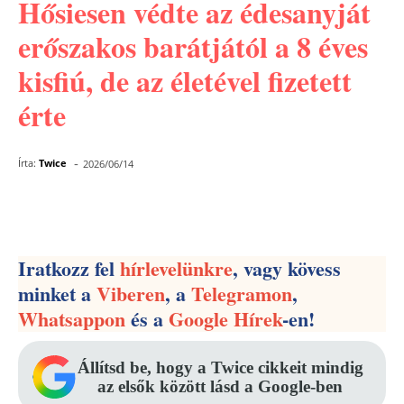
Hősiesen védte az édesanyját
erőszakos barátjától a 8 éves
kisfiú, de az életével fizetett
érte
-
Írta:
Twice
2026/06/14
Facebook
Pinterest
WhatsApp
Iratkozz fel
hírlevelünkre
, vagy kövess
minket a
Viberen
, a
Telegramon
,
Whatsappon
és a
Google Hírek
-en!
Állítsd be, hogy a Twice cikkeit mindig
az elsők között lásd a Google-ben