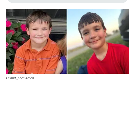
Leland „Lee” Arnett