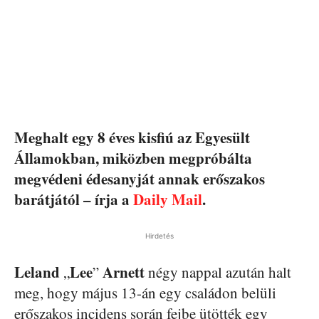
Meghalt egy 8 éves kisfiú az Egyesült
Államokban, miközben megpróbálta
megvédeni édesanyját annak erőszakos
barátjától – írja a
Daily Mail
.
Hirdetés
Leland
Lee
Arnett
„
”
négy nappal azután halt
meg, hogy május 13-án egy családon belüli
erőszakos incidens során fejbe ütötték egy