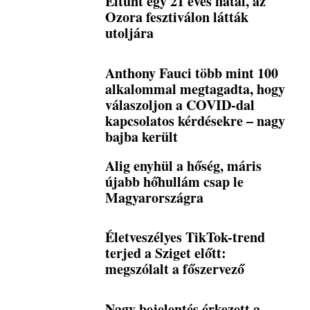
Eltűnt egy 21 éves fiatal, az
Ozora fesztiválon látták
utoljára
Anthony Fauci több mint 100
alkalommal megtagadta, hogy
válaszoljon a COVID-dal
kapcsolatos kérdésekre – nagy
bajba került
Alig enyhül a hőség, máris
újabb hőhullám csap le
Magyarországra
Életveszélyes TikTok-trend
terjed a Sziget előtt:
megszólalt a főszervező
Nagy bejelentés érkezett a