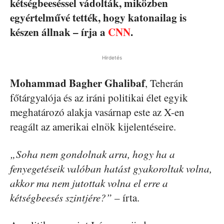
kétségbeeséssel vádolták, miközben
egyértelművé tették, hogy katonailag is
készen állnak – írja a
CNN
.
Hirdetés
Mohammad Bagher Ghalibaf
, Teherán
főtárgyalója és az iráni politikai élet egyik
meghatározó alakja vasárnap este az X-en
reagált az amerikai elnök kijelentéseire.
„Soha nem gondolnak arra, hogy ha a
fenyegetéseik valóban hatást gyakoroltak volna,
akkor ma nem jutottak volna el erre a
kétségbeesés szintjére?”
– írta.