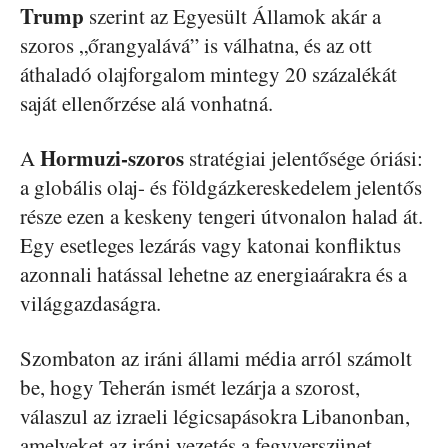
Trump
szerint az Egyesült Államok akár a
szoros „őrangyalává” is válhatna, és az ott
áthaladó olajforgalom mintegy 20 százalékát
saját ellenőrzése alá vonhatná.
Hormuzi-szoros
A
stratégiai jelentősége óriási:
a globális olaj- és földgázkereskedelem jelentős
része ezen a keskeny tengeri útvonalon halad át.
Egy esetleges lezárás vagy katonai konfliktus
azonnali hatással lehetne az energiaárakra és a
világgazdaságra.
Szombaton az iráni állami média arról számolt
be, hogy Teherán ismét lezárja a szorost,
válaszul az izraeli légicsapásokra Libanonban,
amelyeket az iráni vezetés a fegyverszünet