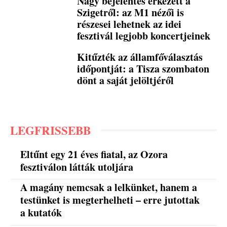
Nagy bejelentés érkezett a
Szigetről: az M1 nézői is
részesei lehetnek az idei
fesztivál legjobb koncertjeinek
Kitűzték az államfőválasztás
időpontját: a Tisza szombaton
dönt a saját jelöltjéről
LEGFRISSEBB
Eltűnt egy 21 éves fiatal, az Ozora
fesztiválon látták utoljára
A magány nemcsak a lelkünket, hanem a
testünket is megterhelheti – erre jutottak
a kutatók