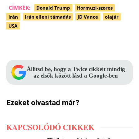
CÍMKÉK:
Donald Trump
Hormuzi-szoros
Irán
Irán elleni támadás
JD Vance
olajár
USA
Facebook
Pinterest
WhatsApp
Állítsd be, hogy a Twice cikkeit mindig
az elsők között lásd a Google-ben
Ezeket olvastad már?
KAPCSOLÓDÓ CIKKEK