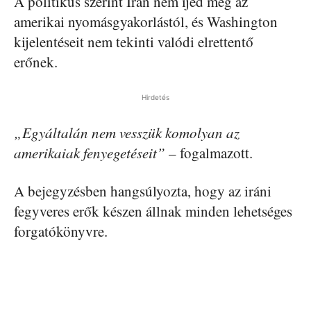
A politikus szerint Irán nem ijed meg az
amerikai nyomásgyakorlástól, és Washington
kijelentéseit nem tekinti valódi elrettentő
erőnek.
Hirdetés
„Egyáltalán nem vesszük komolyan az
amerikaiak fenyegetéseit”
– fogalmazott.
A bejegyzésben hangsúlyozta, hogy az iráni
fegyveres erők készen állnak minden lehetséges
forgatókönyvre.