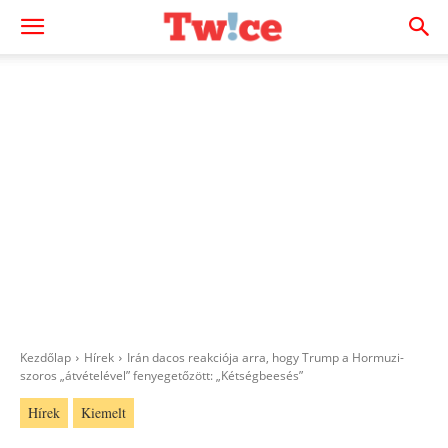
Kezdőlap
Hírek
Irán dacos reakciója arra, hogy Trump a Hormuzi-
szoros „átvételével” fenyegetőzött: „Kétségbeesés”
Hírek
Kiemelt