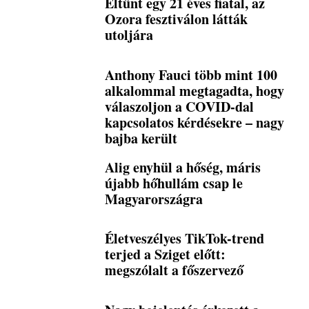
Eltűnt egy 21 éves fiatal, az
Ozora fesztiválon látták
utoljára
Anthony Fauci több mint 100
alkalommal megtagadta, hogy
válaszoljon a COVID-dal
kapcsolatos kérdésekre – nagy
bajba került
Alig enyhül a hőség, máris
újabb hőhullám csap le
Magyarországra
Életveszélyes TikTok-trend
terjed a Sziget előtt:
megszólalt a főszervező