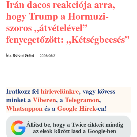
Irán dacos reakciója arra,
hogy Trump a Hormuzi-
szoros „átvételével”
fenyegetőzött: „Kétségbeesés”
-
Írta:
Bölöni Bálint
2026/06/21
Facebook
Pinterest
WhatsApp
Iratkozz fel
hírlevelünkre
, vagy kövess
minket a
Viberen
, a
Telegramon
,
Whatsappon
és a
Google Hírek
-en!
Állítsd be, hogy a Twice cikkeit mindig
az elsők között lásd a Google-ben