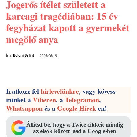
Jogerős ítélet született a
karcagi tragédiában: 15 év
fegyházat kapott a gyermekét
megölő anya
-
Írta:
Bölöni Bálint
2026/06/19
Facebook
Pinterest
WhatsApp
Iratkozz fel
hírlevelünkre
, vagy kövess
minket a
Viberen
, a
Telegramon
,
Whatsappon
és a
Google Hírek
-en!
Állítsd be, hogy a Twice cikkeit mindig
az elsők között lásd a Google-ben