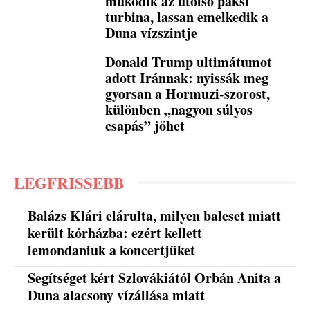
működik az utolsó paksi
turbina, lassan emelkedik a
Duna vízszintje
Donald Trump ultimátumot
adott Iránnak: nyissák meg
gyorsan a Hormuzi-szorost,
különben „nagyon súlyos
csapás” jöhet
LEGFRISSEBB
Balázs Klári elárulta, milyen baleset miatt
került kórházba: ezért kellett
lemondaniuk a koncertjüket
Segítséget kért Szlovákiától Orbán Anita a
Duna alacsony vízállása miatt