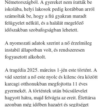
Németországból. A gyereket nem íratták be
iskolába, helyi lakosok pedig korábban arról
számoltak be, hogy a fiú gyakran maradt
felügyelet nélkül, és a halálát megelőző
időszakban szobafogságban lehetett.
A nyomozati adatok szerint a nő érzelmileg
instabil állapotban volt, és rendszeresen
fogyasztott alkoholt.
A tragédia 2025. március 1-jén este történt. A
vád szerint a nő este nyolc és kilenc óra között
karcagi otthonukban megfojtotta 11 éves
gyermekét. A történtek után búcsúlevelet
hagyott hátra, majd felvágta az ereit. Élettársa
azonban még időben hazaért és segítséget