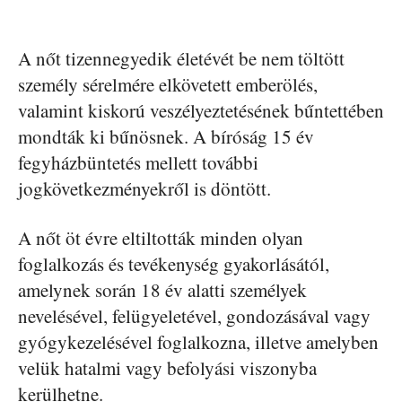
A nőt tizennegyedik életévét be nem töltött
személy sérelmére elkövetett emberölés,
valamint kiskorú veszélyeztetésének bűntettében
mondták ki bűnösnek. A bíróság 15 év
fegyházbüntetés mellett további
jogkövetkezményekről is döntött.
A nőt öt évre eltiltották minden olyan
foglalkozás és tevékenység gyakorlásától,
amelynek során 18 év alatti személyek
nevelésével, felügyeletével, gondozásával vagy
gyógykezelésével foglalkozna, illetve amelyben
velük hatalmi vagy befolyási viszonyba
kerülhetne.