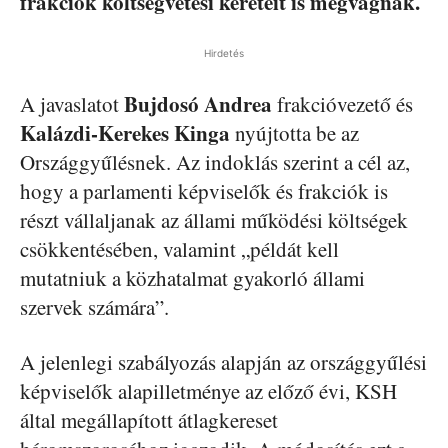
frakciók költségvetési kereteit is megvágnák.
Hirdetés
Bujdosó Andrea
A javaslatot
frakcióvezető és
Kalázdi-Kerekes Kinga
nyújtotta be az
Országgyűlésnek. Az indoklás szerint a cél az,
hogy a parlamenti képviselők és frakciók is
részt vállaljanak az állami működési költségek
csökkentésében, valamint „példát kell
mutatniuk a közhatalmat gyakorló állami
szervek számára”.
A jelenlegi szabályozás alapján az országgyűlési
képviselők alapilletménye az előző évi, KSH
által megállapított átlagkereset