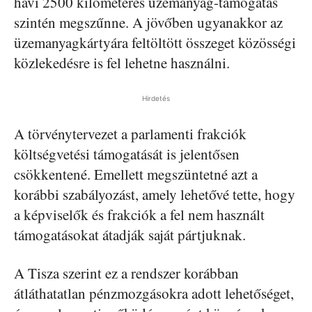
havi 2500 kilométeres üzemanyag-támogatás
szintén megszűnne. A jövőben ugyanakkor az
üzemanyagkártyára feltöltött összeget közösségi
közlekedésre is fel lehetne használni.
Hirdetés
A törvénytervezet a parlamenti frakciók
költségvetési támogatását is jelentősen
csökkentené. Emellett megszüntetné azt a
korábbi szabályozást, amely lehetővé tette, hogy
a képviselők és frakciók a fel nem használt
támogatásokat átadják saját pártjuknak.
A Tisza szerint ez a rendszer korábban
átláthatatlan pénzmozgásokra adott lehetőséget,