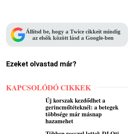
Facebook
Pinterest
WhatsApp
Állítsd be, hogy a Twice cikkeit mindig
az elsők között lásd a Google-ben
Ezeket olvastad már?
KAPCSOLÓDÓ CIKKEK
Új korszak kezdődhet a
gerincműtéteknél: a betegek
többsége már másnap
hazamehet
Többen rosszul lettek DJ Oti