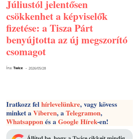
Júliustól jelentősen
csökkenhet a képviselők
fizetése: a Tisza Párt
benyújtotta az új megszorító
csomagot
-
Írta:
Twice
2026/05/28
Facebook
Pinterest
WhatsApp
Iratkozz fel
hírlevelünkre
, vagy kövess
minket a
Viberen
, a
Telegramon
,
Whatsappon
és a
Google Hírek
-en!
Állítsd be, hogy a Twice cikkeit mindig