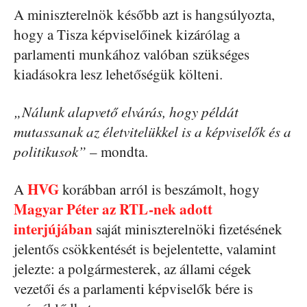
A miniszterelnök később azt is hangsúlyozta,
hogy a Tisza képviselőinek kizárólag a
parlamenti munkához valóban szükséges
kiadásokra lesz lehetőségük költeni.
„Nálunk alapvető elvárás, hogy példát
mutassanak az életvitelükkel is a képviselők és a
politikusok”
– mondta.
HVG
A
korábban arról is beszámolt, hogy
Magyar Péter az RTL-nek adott
interjújában
saját miniszterelnöki fizetésének
jelentős csökkentését is bejelentette, valamint
jelezte: a polgármesterek, az állami cégek
vezetői és a parlamenti képviselők bére is