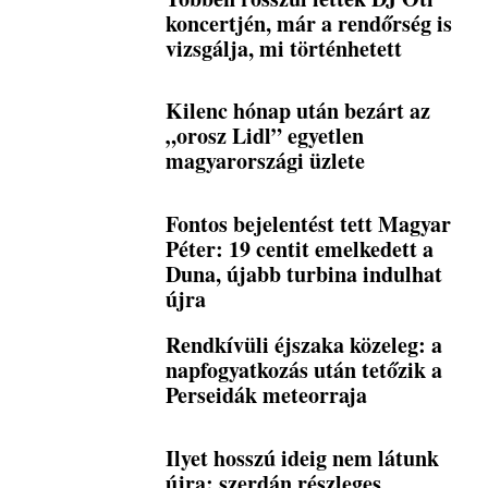
koncertjén, már a rendőrség is
vizsgálja, mi történhetett
Kilenc hónap után bezárt az
„orosz Lidl” egyetlen
magyarországi üzlete
Fontos bejelentést tett Magyar
Péter: 19 centit emelkedett a
Duna, újabb turbina indulhat
újra
Rendkívüli éjszaka közeleg: a
napfogyatkozás után tetőzik a
Perseidák meteorraja
Ilyet hosszú ideig nem látunk
újra: szerdán részleges