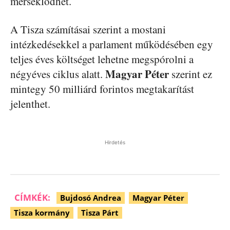
mérséklődhet.
A Tisza számításai szerint a mostani
intézkedésekkel a parlament működésében egy
teljes éves költséget lehetne megspórolni a
Magyar Péter
négyéves ciklus alatt.
szerint ez
mintegy 50 milliárd forintos megtakarítást
jelenthet.
Hirdetés
CÍMKÉK:
Bujdosó Andrea
Magyar Péter
Tisza kormány
Tisza Párt