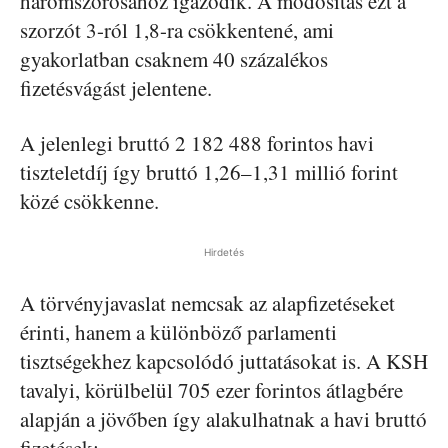
háromszorosához igazodik. A módosítás ezt a
szorzót 3-ról 1,8-ra csökkentené, ami
gyakorlatban csaknem 40 százalékos
fizetésvágást jelentene.
A jelenlegi bruttó 2 182 488 forintos havi
tiszteletdíj így bruttó 1,26–1,31 millió forint
közé csökkenne.
Hirdetés
A törvényjavaslat nemcsak az alapfizetéseket
érinti, hanem a különböző parlamenti
tisztségekhez kapcsolódó juttatásokat is. A KSH
tavalyi, körülbelül 705 ezer forintos átlagbére
alapján a jövőben így alakulhatnak a havi bruttó
fizetések: