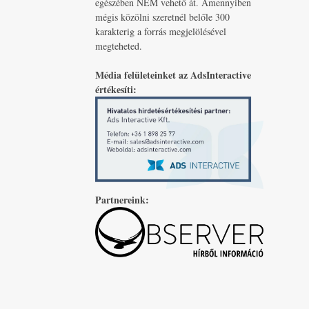
egészében NEM vehető át. Amennyiben
mégis közölni szeretnél belőle 300
karakterig a forrás megjelölésével
megteheted.
Média felületeinket az AdsInteractive
értékesíti:
Partnereink: