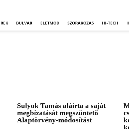
ÍREK
BULVÁR
ÉLETMÓD
SZÓRAKOZÁS
HI-TECH
Sulyok Tamás aláírta a saját
M
:
megbízatását megszüntető
c
Alaptörvény-módosítást
k
k