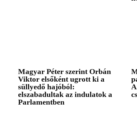
Magyar Péter szerint Orbán
M
Viktor elsőként ugrott ki a
p
süllyedő hajóból:
A
elszabadultak az indulatok a
c
Parlamentben