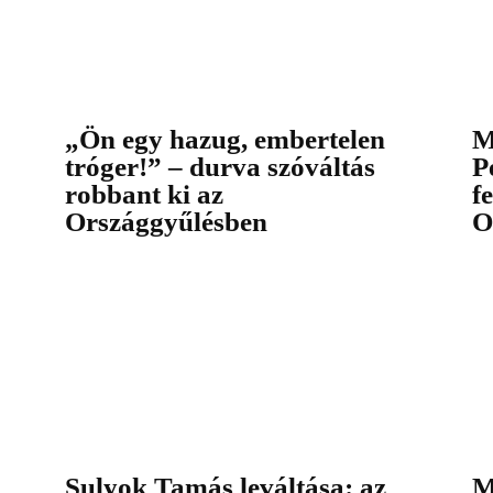
„Ön egy hazug, embertelen
M
tróger!” – durva szóváltás
P
robbant ki az
f
Országgyűlésben
O
Sulyok Tamás leváltása: az
M