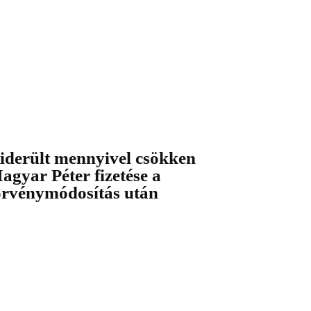
iderült mennyivel csökken
agyar Péter fizetése a
örvénymódosítás után