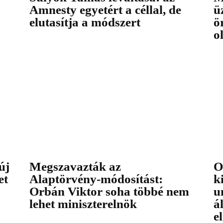
Amnesty egyetért a céllal, de
ü
elutasítja a módszert
ö
o
új
Megszavazták az
O
et
Alaptörvény-módosítást:
k
Orbán Viktor soha többé nem
u
lehet miniszterelnök
á
e