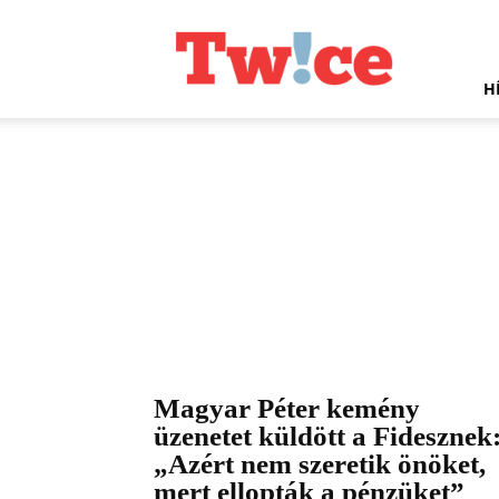
Twice.hu
H
Magyar Péter kemény
üzenetet küldött a Fidesznek
„Azért nem szeretik önöket,
mert ellopták a pénzüket”