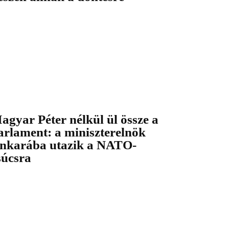
agyar Péter nélkül ül össze a
arlament: a miniszterelnök
nkarába utazik a NATO-
súcsra