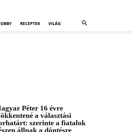
HOBBY
RECEPTEK
VILÁG
agyar Péter 16 évre
sökkentené a választási
orhatárt: szerinte a fiatalok
észen állnak a döntésre