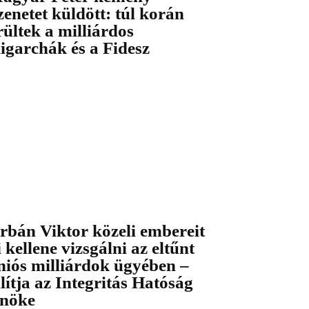
zenetet küldött: túl korán
rültek a milliárdos
ligarchák és a Fidesz
rbán Viktor közeli embereit
i kellene vizsgálni az eltűnt
niós milliárdok ügyében –
llítja az Integritás Hatóság
lnöke