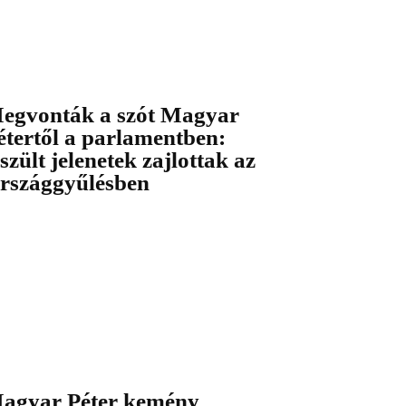
egvonták a szót Magyar
étertől a parlamentben:
eszült jelenetek zajlottak az
rszággyűlésben
agyar Péter kemény