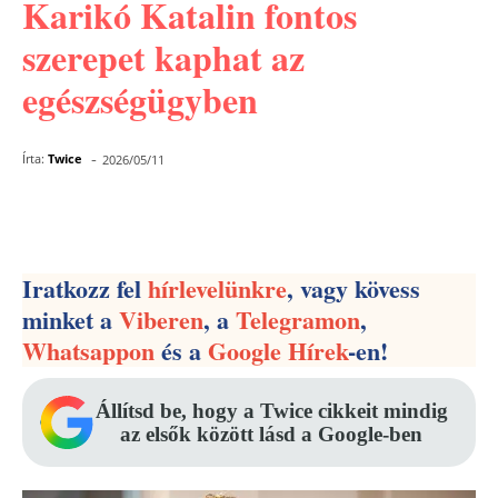
Karikó Katalin fontos
szerepet kaphat az
egészségügyben
-
Írta:
Twice
2026/05/11
Facebook
Pinterest
WhatsApp
Iratkozz fel
hírlevelünkre
, vagy kövess
minket a
Viberen
, a
Telegramon
,
Whatsappon
és a
Google Hírek
-en!
Állítsd be, hogy a Twice cikkeit mindig
az elsők között lásd a Google-ben