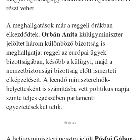
részt vehet.
A meghallgatások már a reggeli órákban
Orbán Anita
elkezdődtek.
külügyminiszter-
jelöltet három különböző bizottság is
meghallgatja: reggel az európai ügyek
bizottságában, később a külügyi, majd a
nemzetbiztonsági bizottság előtt ismerteti
elképzeléseit. A leendő miniszterelnök-
helyettesként is számításba vett politikus napja
szinte teljes egészében parlamenti
egyeztetésekkel telik.
Hirdetés
Pósfai Gábor
A belügyminiszteri posztra jelölt