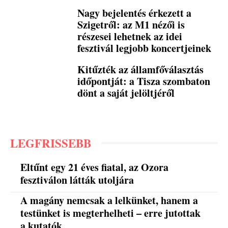
Nagy bejelentés érkezett a
Szigetről: az M1 nézői is
részesei lehetnek az idei
fesztivál legjobb koncertjeinek
Kitűzték az államfőválasztás
időpontját: a Tisza szombaton
dönt a saját jelöltjéről
LEGFRISSEBB
Eltűnt egy 21 éves fiatal, az Ozora
fesztiválon látták utoljára
A magány nemcsak a lelkünket, hanem a
testünket is megterhelheti – erre jutottak
a kutatók