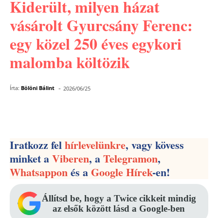
Kiderült, milyen házat
vásárolt Gyurcsány Ferenc:
egy közel 250 éves egykori
malomba költözik
-
Írta:
Bölöni Bálint
2026/06/25
Facebook
Pinterest
WhatsApp
Iratkozz fel
hírlevelünkre
, vagy kövess
minket a
Viberen
, a
Telegramon
,
Whatsappon
és a
Google Hírek
-en!
Állítsd be, hogy a Twice cikkeit mindig
az elsők között lásd a Google-ben