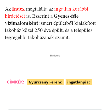
Index
Az
megtalálta az
ingatlan korábbi
Gyenes-féle
hirdetését
is. Eszerint a
vízimalomként
ismert épületből kialakított
lakóház közel 250 éve épült, és a település
legrégebbi lakóházának számít.
Hirdetés
CÍMKÉK:
Gyurcsány Ferenc
ingatlanpiac
Facebook
Pinterest
WhatsApp